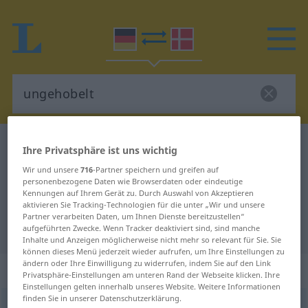
Deutsch-Dänisch Wörterbuch
ungehobelt
Ihre Privatsphäre ist uns wichtig
Deutsch-Dänisch Übersetzung für
Wir und unsere
716
-Partner speichern und greifen auf
personenbezogene Daten wie Browserdaten oder eindeutige
"ungehobelt"
Kennungen auf Ihrem Gerät zu. Durch Auswahl von Akzeptieren
aktivieren Sie Tracking-Technologien für die unter „Wir und unsere
Partner verarbeiten Daten, um Ihnen Dienste bereitzustellen“
"ungehobelt" Dänisch Übersetzung
aufgeführten Zwecke. Wenn Tracker deaktiviert sind, sind manche
Inhalte und Anzeigen möglicherweise nicht mehr so relevant für Sie. Sie
können dieses Menü jederzeit wieder aufrufen, um Ihre Einstellungen zu
ändern oder Ihre Einwilligung zu widerrufen, indem Sie auf den Link
„ungehobelt“
Privatsphäre-Einstellungen am unteren Rand der Webseite klicken. Ihre
Einstellungen gelten innerhalb unseres Website. Weitere Informationen
finden Sie in unserer Datenschutzerklärung.
ungehobelt