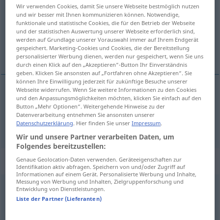
Wir verwenden Cookies, damit Sie unsere Webseite bestmöglich nutzen
und wir besser mit Ihnen kommunizieren können. Notwendige,
Übersicht aller Übersetzungen
funktionale und statistische Cookies, die für den Betrieb der Webseite
(Für mehr Details die Übersetzung anklicken/antippen)
und der statistischen Auswertung unserer Webseite erforderlich sind,
werden auf Grundlage unserer Vorauswahl immer auf Ihrem Endgerät
gespeichert. Marketing-Cookies und Cookies, die der Bereitstellung
uhøvlet, ubehøvlet
personalisierter Werbung dienen, werden nur gespeichert, wenn Sie uns
durch einen Klick auf den „Akzeptieren“-Button Ihr Einverständnis
geben. Klicken Sie ansonsten auf „Fortfahren ohne Akzeptieren“. Sie
können Ihre Einwilligung jederzeit für zukünftige Besuche unserer
Webseite widerrufen. Wenn Sie weitere Informationen zu den Cookies
und den Anpassungsmöglichkeiten möchten, klicken Sie einfach auf den
uhøvlet
ungehobelt
Button „Mehr Optionen“. Weitergehende Hinweise zu der
Datenverarbeitung entnehmen Sie ansonsten unserer
Datenschutzerklärung
. Hier finden Sie unser
Impressum
.
ubehøvlet
ungehobelt
FIG
Wir und unsere Partner verarbeiten Daten, um
Folgendes bereitzustellen:
Synonyme für "ungehobelt"
Genaue Geolocation-Daten verwenden. Geräteeigenschaften zur
Identifikation aktiv abfragen. Speichern von und/oder Zugriff auf
Informationen auf einem Gerät. Personalisierte Werbung und Inhalte,
Messung von Werbung und Inhalten, Zielgruppenforschung und
Entwicklung von Dienstleistungen.
saftig
,
handfest
,
hemdsärmelig
,
gepfeffert (fig.)
,
rustikal
,
Liste der Partner (Lieferanten)
unfein
,
deftig
,
derb
,
gesalzen (fig.)