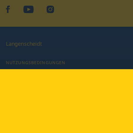
facebook
YouTube
Instagram
Langenscheidt
NUTZUNGSBEDINGUNGEN
DATENSCHUTZBESTIMMUNGEN
IMPRESSUM
PRIVATSPHÄRE-EINSTELLUNGEN
LATEINWÖRTERBUCH MIT CODE
Copyright © 2026 PONS Langenscheidt GmbH, Alle Rechte
vorbehalten.