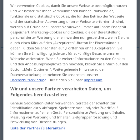
Wir verwenden Cookies, damit Sie unsere Webseite bestmöglich nutzen
Übersicht aller Übersetzungen
und wir besser mit Ihnen kommunizieren können. Notwendige,
funktionale und statistische Cookies, die für den Betrieb der Webseite
(Für mehr Details die Übersetzung anklicken/antippen)
und der statistischen Auswertung unserer Webseite erforderlich sind,
werden auf Grundlage unserer Vorauswahl immer auf Ihrem Endgerät
grov, rå
gespeichert. Marketing-Cookies und Cookies, die der Bereitstellung
personalisierter Werbung dienen, werden nur gespeichert, wenn Sie uns
durch einen Klick auf den „Akzeptieren“-Button Ihr Einverständnis
geben. Klicken Sie ansonsten auf „Fortfahren ohne Akzeptieren“. Sie
können Ihre Einwilligung jederzeit für zukünftige Besuche unserer
Webseite widerrufen. Wenn Sie weitere Informationen zu den Cookies
grov
,
rå
rüde
und den Anpassungsmöglichkeiten möchten, klicken Sie einfach auf den
Button „Mehr Optionen“. Weitergehende Hinweise zu der
Datenverarbeitung entnehmen Sie ansonsten unserer
Datenschutzerklärung
. Hier finden Sie unser
Impressum
.
Synonyme für "rüde"
Wir und unsere Partner verarbeiten Daten, um
Folgendes bereitzustellen:
Genaue Geolocation-Daten verwenden. Geräteeigenschaften zur
Identifikation aktiv abfragen. Speichern von und/oder Zugriff auf
roh
,
ungehobelt (ugs.)
,
derb
,
rau
,
grob
,
ausfallend
,
Informationen auf einem Gerät. Personalisierte Werbung und Inhalte,
Messung von Werbung und Inhalten, Zielgruppenforschung und
unsanft
Entwicklung von Dienstleistungen.
Liste der Partner (Lieferanten)
ungalant
,
ungehobelt
,
gröblich
,
ungeschliffen
,
pampig