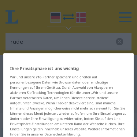
Deutsch-Dänisch Wörterbuch
rüde
Ihre Privatsphäre ist uns wichtig
Deutsch-Dänisch Übersetzung für
Wir und unsere
716
-Partner speichern und greifen auf
personenbezogene Daten wie Browserdaten oder eindeutige
"rüde"
Kennungen auf Ihrem Gerät zu. Durch Auswahl von Akzeptieren
aktivieren Sie Tracking-Technologien für die unter „Wir und unsere
Partner verarbeiten Daten, um Ihnen Dienste bereitzustellen“
"rüde" Dänisch Übersetzung
aufgeführten Zwecke. Wenn Tracker deaktiviert sind, sind manche
Inhalte und Anzeigen möglicherweise nicht mehr so relevant für Sie. Sie
können dieses Menü jederzeit wieder aufrufen, um Ihre Einstellungen zu
„rüde“
ändern oder Ihre Einwilligung zu widerrufen, indem Sie auf den Link
Privatsphäre-Einstellungen am unteren Rand der Webseite klicken. Ihre
Einstellungen gelten innerhalb unseres Website. Weitere Informationen
finden Sie in unserer Datenschutzerklärung.
rüde