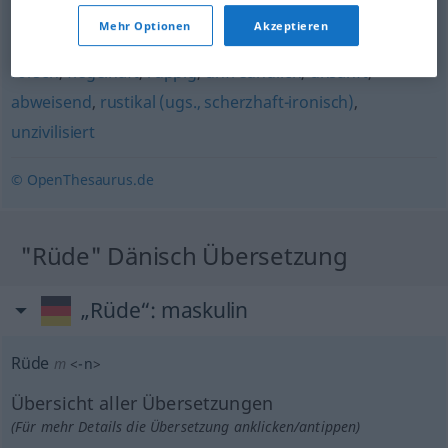
(ugs.)
,
rotzig (ugs.)
,
derb
,
raubeinig
,
grob
,
unwirsch
,
Mehr Optionen
Akzeptieren
schroff
,
barsch
,
brüsk
,
unhöflich
,
rüpelhaft
,
rau
,
unflätig
,
forsch
,
flegelhaft
,
ruppig
,
unfreundlich
,
unsanft
,
abweisend
,
rustikal (ugs., scherzhaft-ironisch)
,
unzivilisiert
© OpenThesaurus.de
"Rüde" Dänisch Übersetzung
„Rüde“
: maskulin
Rüde
m
<
-n
>
Übersicht aller Übersetzungen
(Für mehr Details die Übersetzung anklicken/antippen)