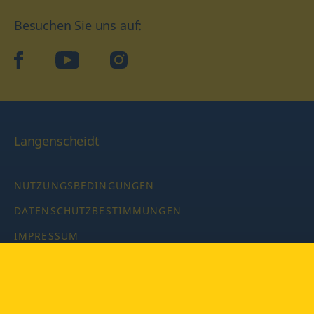
Besuchen Sie uns auf:
facebook
YouTube
Instagram
Langenscheidt
NUTZUNGSBEDINGUNGEN
DATENSCHUTZBESTIMMUNGEN
IMPRESSUM
PRIVATSPHÄRE-EINSTELLUNGEN
LATEINWÖRTERBUCH MIT CODE