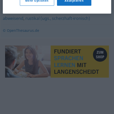
Mehr Optionen
Akzeptieren
schroff
,
barsch
,
brüsk
,
unhöflich
,
rüpelhaft
,
rau
,
unflätig
,
forsch
,
flegelhaft
,
ruppig
,
unfreundlich
,
rüde
,
unsanft
,
abweisend
,
rustikal (ugs., scherzhaft-ironisch)
© OpenThesaurus.de