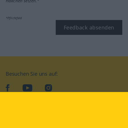
Häkchen setzen.*
*Pflichtfeld
Feedback absenden
Besuchen Sie uns auf:
facebook
YouTube
Instagram
Langenscheidt