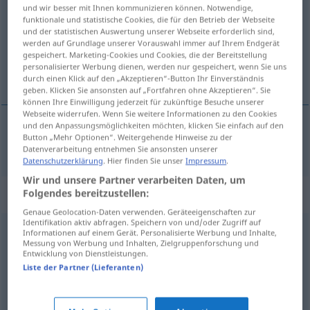
und wir besser mit Ihnen kommunizieren können. Notwendige,
funktionale und statistische Cookies, die für den Betrieb der Webseite
Übersicht aller Übersetzungen
und der statistischen Auswertung unserer Webseite erforderlich sind,
(Für mehr Details die Übersetzung anklicken/antippen)
werden auf Grundlage unserer Vorauswahl immer auf Ihrem Endgerät
gespeichert. Marketing-Cookies und Cookies, die der Bereitstellung
personalisierter Werbung dienen, werden nur gespeichert, wenn Sie uns
uciviliseret
durch einen Klick auf den „Akzeptieren“-Button Ihr Einverständnis
geben. Klicken Sie ansonsten auf „Fortfahren ohne Akzeptieren“. Sie
können Ihre Einwilligung jederzeit für zukünftige Besuche unserer
Webseite widerrufen. Wenn Sie weitere Informationen zu den Cookies
und den Anpassungsmöglichkeiten möchten, klicken Sie einfach auf den
Button „Mehr Optionen“. Weitergehende Hinweise zu der
uciviliseret
unzivilisiert
Datenverarbeitung entnehmen Sie ansonsten unserer
Datenschutzerklärung
. Hier finden Sie unser
Impressum
.
Wir und unsere Partner verarbeiten Daten, um
Synonyme für "unzivilisiert"
Folgendes bereitzustellen:
Genaue Geolocation-Daten verwenden. Geräteeigenschaften zur
Identifikation aktiv abfragen. Speichern von und/oder Zugriff auf
Informationen auf einem Gerät. Personalisierte Werbung und Inhalte,
unkultiviert
,
ungebildet
Messung von Werbung und Inhalten, Zielgruppenforschung und
Entwicklung von Dienstleistungen.
Liste der Partner (Lieferanten)
ungalant
,
ungehobelt
,
gröblich
,
ungeschliffen
,
pampig
(ugs.)
,
rotzig (ugs.)
,
derb
,
raubeinig
,
grob
,
unwirsch
,