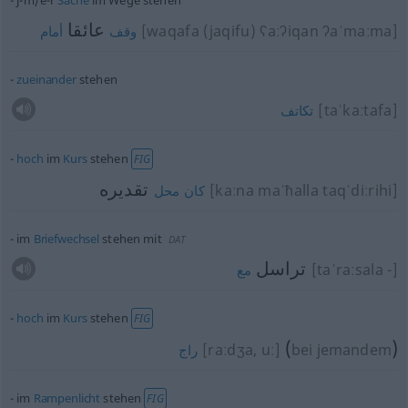
j-m/e-r
Sache
im Wege stehen
عائقا
[waqafa (jaqifu) ʕaːʔiqan ʔaˈmaːma]
وقف
أمام
zueinander
stehen
[taˈkaːtafa]
تكاتف
hoch
im
Kurs
stehen
FIG
تقديره
[kaːna maˈħalla taqˈdiːrihi]
كان
محل
im
Briefwechsel
stehen mit
DAT
تراسل
[taˈraːsala -]
مع
hoch
im
Kurs
stehen
FIG
(
)
[raːdʒa, uː]
bei jemandem
راج
im
Rampenlicht
stehen
FIG