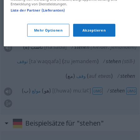
(sein)
Entwicklung von Dienstleistungen.
Liste der Partner (Lieferanten)
(في)
[makˈtuːb]
stehen
مكتوب
Mehr Optionen
Akzeptieren
(في)
[dʒaːʔa, iː]
stehen
(in der Zeitung)
جاء
ناسب (ه)
[naːsaba]
stehen
(Kleider: jemandem)
[taˈwaqqafa]
(
zu jemandem
)
stehen
(still-)
توقف
(مع)
(
auf
etwas
)
stehen
وقف
(ب)
(هو)
[(huwa) muːlaʕ]
stehen
مولع
UMG
UMG
Beispielsätze für "stehen"