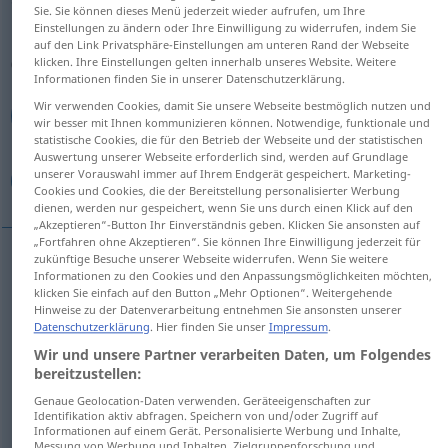
Sie. Sie können dieses Menü jederzeit wieder aufrufen, um Ihre
Einstellungen zu ändern oder Ihre Einwilligung zu widerrufen, indem Sie
Übersicht aller Übersetzungen
auf den Link Privatsphäre-Einstellungen am unteren Rand der Webseite
(Für mehr Details die Übersetzung anklicken/antippen)
klicken. Ihre Einstellungen gelten innerhalb unseres Website. Weitere
Informationen finden Sie in unserer Datenschutzerklärung.
وقف, يوجد, كان, توقف, كان, مكتوب , جاء , ناسب ,
Wir verwenden Cookies, damit Sie unsere Webseite bestmöglich nutzen und
wir besser mit Ihnen kommunizieren können. Notwendige, funktionale und
وقف
statistische Cookies, die für den Betrieb der Webseite und der statistischen
Auswertung unserer Webseite erforderlich sind, werden auf Grundlage
unserer Vorauswahl immer auf Ihrem Endgerät gespeichert. Marketing-
مولع
Cookies und Cookies, die der Bereitstellung personalisierter Werbung
dienen, werden nur gespeichert, wenn Sie uns durch einen Klick auf den
„Akzeptieren“-Button Ihr Einverständnis geben. Klicken Sie ansonsten auf
„Fortfahren ohne Akzeptieren“. Sie können Ihre Einwilligung jederzeit für
zukünftige Besuche unserer Webseite widerrufen. Wenn Sie weitere
Informationen zu den Cookies und den Anpassungsmöglichkeiten möchten,
[waqafa, jaqifu]
stehen
(aufrecht)
وقف
klicken Sie einfach auf den Button „Mehr Optionen“. Weitergehende
Hinweise zu der Datenverarbeitung entnehmen Sie ansonsten unserer
Datenschutzerklärung
. Hier finden Sie unser
Impressum
.
يوجد
[juːdʒadu]
stehen
(sich befinden)
Wir und unsere Partner verarbeiten Daten, um Folgendes
bereitzustellen:
[kaːna, uː]
stehen
(sich befinden)
كان
Genaue Geolocation-Daten verwenden. Geräteeigenschaften zur
Identifikation aktiv abfragen. Speichern von und/oder Zugriff auf
(
geschrieben
in einem Buch etc
)
stehen
كان
Informationen auf einem Gerät. Personalisierte Werbung und Inhalte,
Messung von Werbung und Inhalten, Zielgruppenforschung und