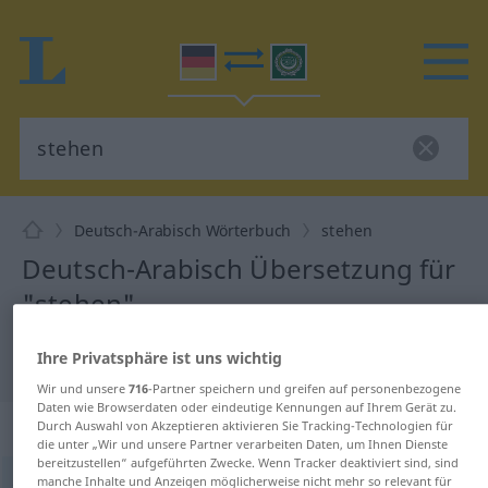
Deutsch-Arabisch Wörterbuch
stehen
Deutsch-Arabisch Übersetzung für
"stehen"
Ihre Privatsphäre ist uns wichtig
"stehen" Arabisch Übersetzung
Wir und unsere
716
-Partner speichern und greifen auf personenbezogene
Daten wie Browserdaten oder eindeutige Kennungen auf Ihrem Gerät zu.
„stehen“
: intransitives Verb
Durch Auswahl von Akzeptieren aktivieren Sie Tracking-Technologien für
die unter „Wir und unsere Partner verarbeiten Daten, um Ihnen Dienste
bereitzustellen“ aufgeführten Zwecke. Wenn Tracker deaktiviert sind, sind
manche Inhalte und Anzeigen möglicherweise nicht mehr so relevant für
stehen
v/i