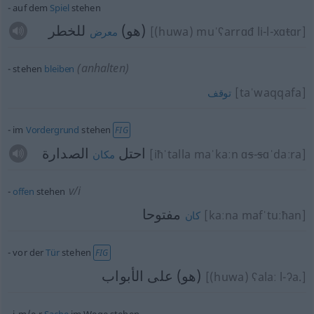
auf dem
Spiel
stehen
(هو)
للخطر
[(huwa) muˈʕarrɑđ li-l-xɑ
t
ɑr]
معرض
(anhalten)
stehen
bleiben
[taˈwaqqafa]
توقف
im
Vordergrund
stehen
FIG
احتل
الصدارة
[iħˈtalla maˈkaːn ɑ
s
-
s
ɑˈdaːra]
مكان
v/i
offen
stehen
مفتوحا
[kaːna mafˈtuːħan]
كان
vor der
Tür
stehen
FIG
(هو) على الأبواب
[(huwa) ʕalaː l-ʔa.]