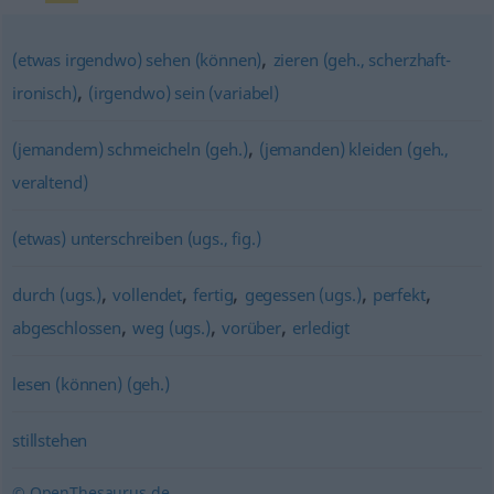
,
(etwas irgendwo) sehen (können)
zieren (geh., scherzhaft-
,
ironisch)
(irgendwo) sein (variabel)
,
(jemandem) schmeicheln (geh.)
(jemanden) kleiden (geh.,
veraltend)
(etwas) unterschreiben (ugs., fig.)
,
,
,
,
,
durch (ugs.)
vollendet
fertig
gegessen (ugs.)
perfekt
,
,
,
abgeschlossen
weg (ugs.)
vorüber
erledigt
lesen (können) (geh.)
stillstehen
© OpenThesaurus.de