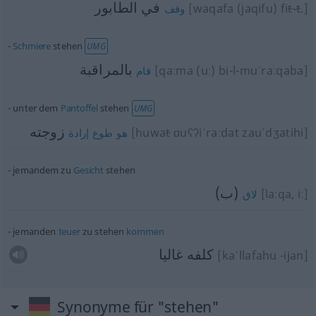
في الطابور
[waqafa (jaqifu) fi
t
-
t
.]
وقف
Schmiere
stehen
UMG
بالمراقبة
[qaːma (uː) bi-l-muˈraːqaba]
قام
unter dem
Pantoffel
stehen
UMG
زوجته
[huwa
t
ɑuʕʔiˈraːdat zauˈdʒatihi]
هو
طوع
إرادة
jemandem zu
Gesicht
stehen
(ب)
[laːqa, iː]
لاق
jemanden
teuer
zu stehen
kommen
كلفه غاليا
[kaˈllafahu -ijan]
Synonyme für "stehen"