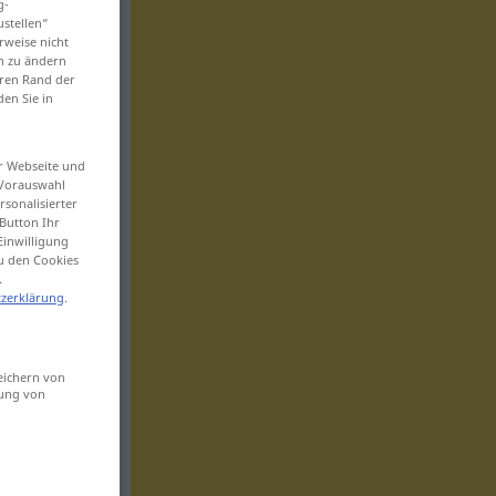
g-
ustellen“
rweise nicht
en zu ändern
eren Rand der
den Sie in
er Webseite und
 Vorauswahl
sonalisierter
Button Ihr
Einwilligung
zu den Cookies
.
zerklärung
.
eichern von
sung von