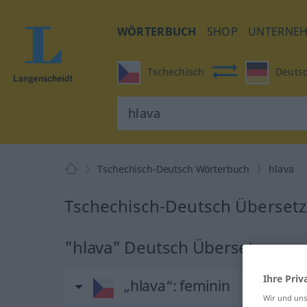
WÖRTERBUCH
SHOP
UNTERNE
Tschechisch
Deuts
Tschechisch-Deutsch Wörterbuch
hlava
Tschechisch-Deutsch Übersetz
"hlava" Deutsch Übersetzung
Ihre Priv
„hlava“
: feminin
Wir und un