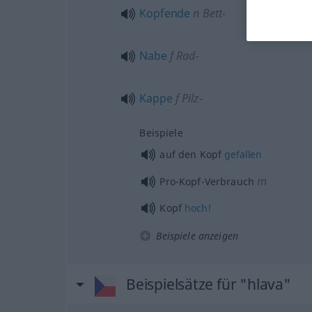
Kopfende
n
Bett-
Nabe
f
Rad-
Kappe
f
Pilz-
Beispiele
auf den Kopf
gefallen
m
Pro-Kopf-Verbrauch
Kopf
hoch!
Beispiele anzeigen
Beispielsätze für "hlava"