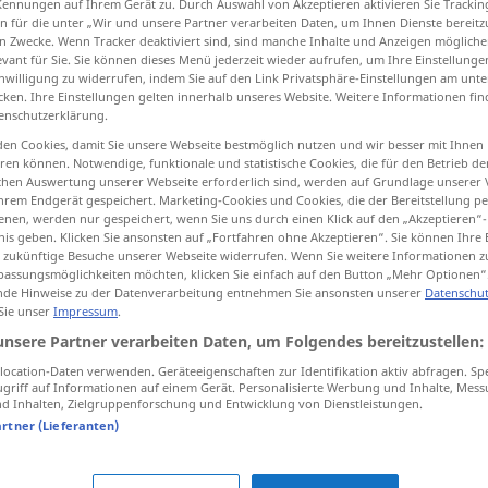
Kennungen auf Ihrem Gerät zu. Durch Auswahl von Akzeptieren aktivieren Sie Trackin
n für die unter „Wir und unsere Partner verarbeiten Daten, um Ihnen Dienste bereitz
n Zwecke. Wenn Tracker deaktiviert sind, sind manche Inhalte und Anzeigen mögliche
evant für Sie. Sie können dieses Menü jederzeit wieder aufrufen, um Ihre Einstellung
inwilligung zu widerrufen, indem Sie auf den Link Privatsphäre-Einstellungen am unt
tippen)
cken. Ihre Einstellungen gelten innerhalb unseres Website. Weitere Informationen fin
enschutzerklärung.
opfende, Nabe, Kappe
en Cookies, damit Sie unsere Webseite bestmöglich nutzen und wir besser mit Ihnen
en können. Notwendige, funktionale und statistische Cookies, die für den Betrieb d
ischen Auswertung unserer Webseite erforderlich sind, werden auf Grundlage unserer
hrem Endgerät gespeichert. Marketing-Cookies und Cookies, die der Bereitstellung per
nen, werden nur gespeichert, wenn Sie uns durch einen Klick auf den „Akzeptieren“-
hlava
nis geben. Klicken Sie ansonsten auf „Fortfahren ohne Akzeptieren“. Sie können Ihre 
ür zukünftige Besuche unserer Webseite widerrufen. Wenn Sie weitere Informationen 
assungsmöglichkeiten möchten, klicken Sie einfach auf den Button „Mehr Optionen“
de Hinweise zu der Datenverarbeitung entnehmen Sie ansonsten unserer
Datenschut
hlava
 Sie unser
Impressum
.
unsere Partner verarbeiten Daten, um Folgendes bereitzustellen:
hlava
ocation-Daten verwenden. Geräteeigenschaften zur Identifikation aktiv abfragen. Sp
POL
griff auf Informationen auf einem Gerät. Personalisierte Werbung und Inhalte, Mes
 Inhalten, Zielgruppenforschung und Entwicklung von Dienstleistungen.
artner (Lieferanten)
hlava