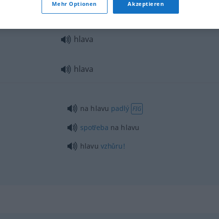
Mehr Optionen
Akzeptieren
hlava
hlava
hlava
na hlavu
padlý
FIG
spotřeba
na hlavu
hlavu
vzhůru!