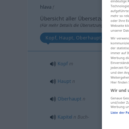
eindeutige 
hlava
Technologie
f
aufgeführte
mehr so rel
Übersicht aller Übersetzungen
oder Ihre E
(Für mehr Details die Übersetzung anklicken/an
Webseite kli
unserer Dat
Kopf, Haupt, Oberhaupt, Kapitel, K
Wir verwend
kommunizier
der statist
immer auf I
Werbung die
Kopf
m
Einverständ
jederzeit f
und den Anp
Weitergehen
Haupt
n
Hier finden
Wir und 
Oberhaupt
n
Genaue Geol
und/oder Zu
Werbung und
Liste der P
Kapitel
n
Buch-