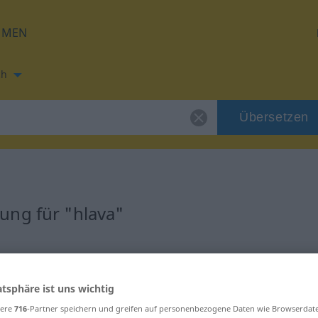
HMEN
ch
Übersetzen
ung für "hlava"
atsphäre ist uns wichtig
sere
716
-Partner speichern und greifen auf personenbezogene Daten wie Browserdat