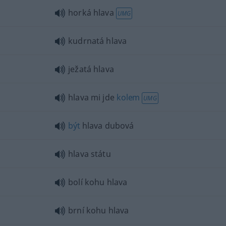
horká hlava
UMG
kudrnatá hlava
ježatá hlava
hlava mi jde
kolem
UMG
být
hlava dubová
hlava státu
bolí kohu hlava
brní kohu hlava