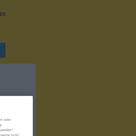
DE
en oder
g-
ustellen“
rweise nicht