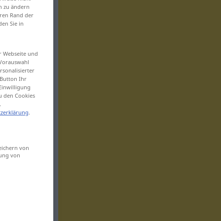
en zu ändern
eren Rand der
den Sie in
er Webseite und
 Vorauswahl
sonalisierter
Button Ihr
Einwilligung
zu den Cookies
.
zerklärung
.
eichern von
sung von