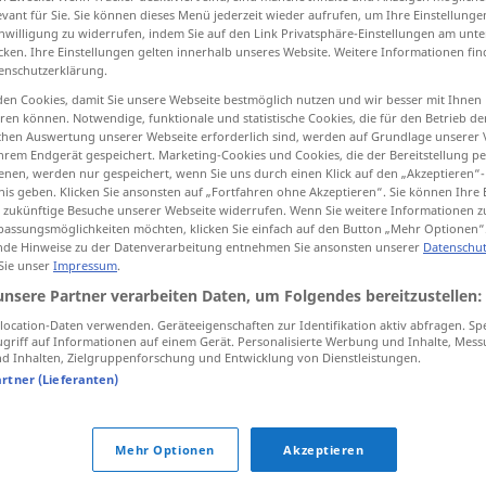
evant für Sie. Sie können dieses Menü jederzeit wieder aufrufen, um Ihre Einstellung
inwilligung zu widerrufen, indem Sie auf den Link Privatsphäre-Einstellungen am unt
cken. Ihre Einstellungen gelten innerhalb unseres Website. Weitere Informationen fin
enschutzerklärung.
tippen)
en Cookies, damit Sie unsere Webseite bestmöglich nutzen und wir besser mit Ihnen
en können. Notwendige, funktionale und statistische Cookies, die für den Betrieb d
ischen Auswertung unserer Webseite erforderlich sind, werden auf Grundlage unserer
treuen, hegen
hrem Endgerät gespeichert. Marketing-Cookies und Cookies, die der Bereitstellung per
nen, werden nur gespeichert, wenn Sie uns durch einen Klick auf den „Akzeptieren“-
nis geben. Klicken Sie ansonsten auf „Fortfahren ohne Akzeptieren“. Sie können Ihre 
ür zukünftige Besuche unserer Webseite widerrufen. Wenn Sie weitere Informationen 
assungsmöglichkeiten möchten, klicken Sie einfach auf den Button „Mehr Optionen“
chovat
de Hinweise zu der Datenverarbeitung entnehmen Sie ansonsten unserer
Datenschut
 Sie unser
Impressum
.
unsere Partner verarbeiten Daten, um Folgendes bereitzustellen:
chovat
ocation-Daten verwenden. Geräteeigenschaften zur Identifikation aktiv abfragen. Sp
griff auf Informationen auf einem Gerät. Personalisierte Werbung und Inhalte, Mes
 Inhalten, Zielgruppenforschung und Entwicklung von Dienstleistungen.
chovat
artner (Lieferanten)
chovat
Mehr Optionen
Akzeptieren