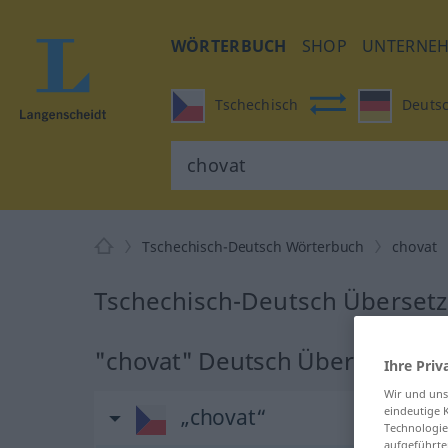
WÖRTERBUCH
SHOP
UNTERNE
Tschechisch
Deuts
Tschechisch-Deutsch Wörterbuch
chovat
Tschechisch-Deutsch Übersetz
"chovat" Deutsch Übersetzung
Ihre Priv
Wir und un
„chovat“
eindeutige 
Technologie
aufgeführte