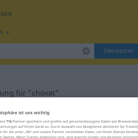
HMEN
ch
Übersetzen
ung für "chovat"
atsphäre ist uns wichtig
sere
716
-Partner speichern und greifen auf personenbezogene Daten wie Browserdat
Kennungen auf Ihrem Gerät zu. Durch Auswahl von Akzeptieren aktivieren Sie Trackin
n für die unter „Wir und unsere Partner verarbeiten Daten, um Ihnen Dienste bereitz
n Zwecke. Wenn Tracker deaktiviert sind, sind manche Inhalte und Anzeigen mögliche