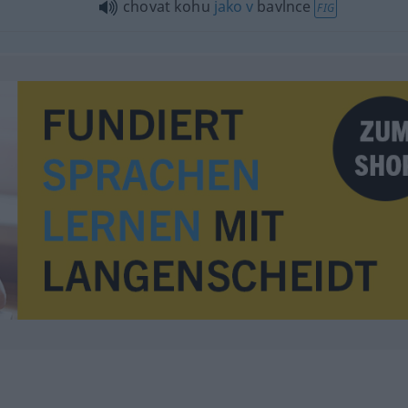
chovat kohu
jako
v
bavlnce
FIG