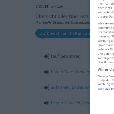
mehr so rel
chovat
(
u-
) (
za-
)
oder Ihre E
Webseite kli
Übersicht aller Übersetzungen
unserer Dat
(Für mehr Details die Übersetzung anklicken/an
Wir verwend
kommunizier
der statist
aufbewahren, halten, aufziehen, be
immer auf I
Werbung die
Einverständ
jederzeit f
und den Anp
(auf)bewahren
Weitergehen
Hier finden
Wir und 
halten
Tiere, Ordnung
Genaue Geol
und/oder Zu
Werbung und
aufziehen
,
betreuen
Tiere, Kinder
Liste der P
hegen
Verdacht, Freundschaft