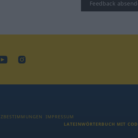
Feedback absend
ook
YouTube
Instagram
TZBESTIMMUNGEN
IMPRESSUM
LATEINWÖRTERBUCH MIT COD