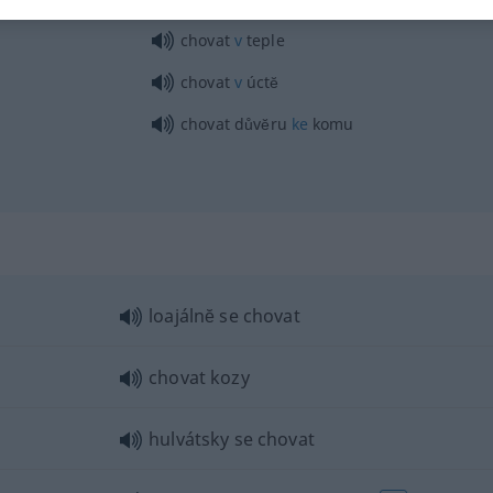
chovat
v
teple
chovat
v
úctĕ
chovat důvĕru
ke
komu
loajálnĕ se chovat
chovat kozy
hulvátsky se chovat