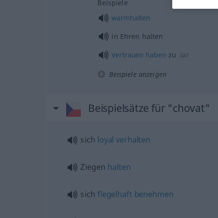
Beispiele
warmhalten
in Ehren halten
Vertrauen
haben
zu
DAT
Beispiele anzeigen
Beispielsätze für "chovat"
sich
loyal
verhalten
Ziegen
halten
sich
flegelhaft
benehmen