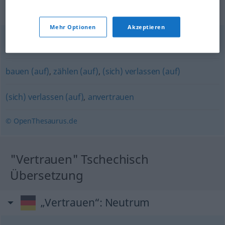
Synonyme für "vertrauen"
Mehr Optionen
Akzeptieren
glauben
bauen (auf)
,
zählen (auf)
,
(sich) verlassen (auf)
(sich) verlassen (auf)
,
anvertrauen
© OpenThesaurus.de
"Vertrauen" Tschechisch
Übersetzung
„Vertrauen“
: Neutrum