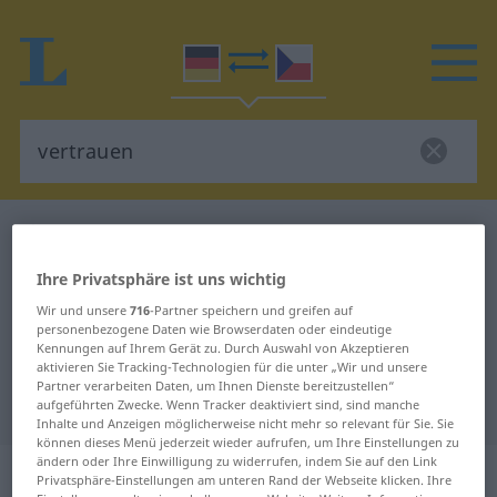
Deutsch-Tschechisch Wörterbuch
vertrauen
Deutsch-Tschechisch Übersetzung
Ihre Privatsphäre ist uns wichtig
für "vertrauen"
Wir und unsere
716
-Partner speichern und greifen auf
personenbezogene Daten wie Browserdaten oder eindeutige
Kennungen auf Ihrem Gerät zu. Durch Auswahl von Akzeptieren
"vertrauen" Tschechisch
aktivieren Sie Tracking-Technologien für die unter „Wir und unsere
Partner verarbeiten Daten, um Ihnen Dienste bereitzustellen“
Übersetzung
aufgeführten Zwecke. Wenn Tracker deaktiviert sind, sind manche
Inhalte und Anzeigen möglicherweise nicht mehr so relevant für Sie. Sie
können dieses Menü jederzeit wieder aufrufen, um Ihre Einstellungen zu
ändern oder Ihre Einwilligung zu widerrufen, indem Sie auf den Link
„vertrauen“
Privatsphäre-Einstellungen am unteren Rand der Webseite klicken. Ihre