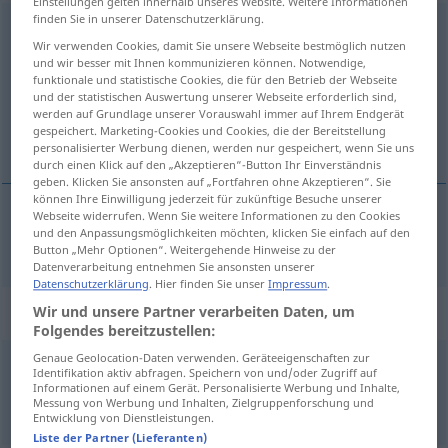
Einstellungen gelten innerhalb unseres Website. Weitere Informationen
finden Sie in unserer Datenschutzerklärung.
vertrauen
<
ohne
ge
;
haben
>
Wir verwenden Cookies, damit Sie unsere Webseite bestmöglich nutzen
und wir besser mit Ihnen kommunizieren können. Notwendige,
Übersicht aller Übersetzungen
funktionale und statistische Cookies, die für den Betrieb der Webseite
(Für mehr Details die Übersetzung anklicken/antippen)
und der statistischen Auswertung unserer Webseite erforderlich sind,
werden auf Grundlage unserer Vorauswahl immer auf Ihrem Endgerät
gespeichert. Marketing-Cookies und Cookies, die der Bereitstellung
důvĕřovat
personalisierter Werbung dienen, werden nur gespeichert, wenn Sie uns
durch einen Klick auf den „Akzeptieren“-Button Ihr Einverständnis
geben. Klicken Sie ansonsten auf „Fortfahren ohne Akzeptieren“. Sie
können Ihre Einwilligung jederzeit für zukünftige Besuche unserer
Webseite widerrufen. Wenn Sie weitere Informationen zu den Cookies
und den Anpassungsmöglichkeiten möchten, klicken Sie einfach auf den
důvĕřovat
(
auf
)
vertrauen
AKK
DAT
Button „Mehr Optionen“. Weitergehende Hinweise zu der
Datenverarbeitung entnehmen Sie ansonsten unserer
Datenschutzerklärung
. Hier finden Sie unser
Impressum
.
Beispielsätze für "vertrauen"
Wir und unsere Partner verarbeiten Daten, um
Folgendes bereitzustellen:
Genaue Geolocation-Daten verwenden. Geräteeigenschaften zur
Identifikation aktiv abfragen. Speichern von und/oder Zugriff auf
auf seinen guten
Stern
vertrauen
Informationen auf einem Gerät. Personalisierte Werbung und Inhalte,
spoléhat na svou šťastnou hvĕzdu
Messung von Werbung und Inhalten, Zielgruppenforschung und
Entwicklung von Dienstleistungen.
Liste der Partner (Lieferanten)