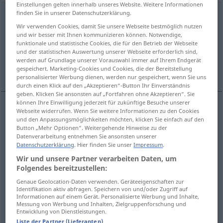
Einstellungen gelten innerhalb unseres Website. Weitere Informationen
finden Sie in unserer Datenschutzerklärung.
benehmen
<
irr
ohne
ge
;
haben
>
Wir verwenden Cookies, damit Sie unsere Webseite bestmöglich nutzen
Übersicht aller Übersetzungen
und wir besser mit Ihnen kommunizieren können. Notwendige,
funktionale und statistische Cookies, die für den Betrieb der Webseite
(Für mehr Details die Übersetzung anklicken/antippen)
und der statistischen Auswertung unserer Webseite erforderlich sind,
werden auf Grundlage unserer Vorauswahl immer auf Ihrem Endgerät
chovat se
umĕt se chovat
gespeichert. Marketing-Cookies und Cookies, die der Bereitstellung
personalisierter Werbung dienen, werden nur gespeichert, wenn Sie uns
durch einen Klick auf den „Akzeptieren“-Button Ihr Einverständnis
geben. Klicken Sie ansonsten auf „Fortfahren ohne Akzeptieren“. Sie
können Ihre Einwilligung jederzeit für zukünftige Besuche unserer
Beispiele
Webseite widerrufen. Wenn Sie weitere Informationen zu den Cookies
und den Anpassungsmöglichkeiten möchten, klicken Sie einfach auf den
sich benehmen
Button „Mehr Optionen“. Weitergehende Hinweise zu der
Datenverarbeitung entnehmen Sie ansonsten unserer
gegen
k
<za>
chovat
se
(
)
Datenschutzerklärung
. Hier finden Sie unser
Impressum
.
AKK
DAT
Wir und unsere Partner verarbeiten Daten, um
Folgendes bereitzustellen:
sich zu benehmen
wissen
Genaue Geolocation-Daten verwenden. Geräteeigenschaften zur
Identifikation aktiv abfragen. Speichern von und/oder Zugriff auf
umĕt
se
chovat
Informationen auf einem Gerät. Personalisierte Werbung und Inhalte,
Messung von Werbung und Inhalten, Zielgruppenforschung und
Entwicklung von Dienstleistungen.
Liste der Partner (Lieferanten)