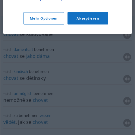
Beispielsätze für "benehmen"
Mehr Optionen
Akzeptieren
sich
kultiviert
benehmen
chovat
se kultivovanĕ
sich
damenhaft
benehmen
chovat
se
jako
dáma
sich
kindisch
benehmen
chovat
se dĕtinsky
sich
unmöglich
benehmen
nemožnĕ se
chovat
sich zu benehmen
wissen
vĕdĕt
, jak se
chovat