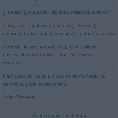
grandeza
,
gloria
,
poder
,
dignidad
,
majestad
,
esplendor
gloria
,
fama
,
reputación
,
renombre
,
celebridad
,
notoriedad
,
popularidad
,
prestigio
,
éxito
,
triunfo
,
victoria
decencia
,
decoro
,
honorabilidad
,
respetabilidad
,
nobleza
,
dignidad
,
honra
,
estimación
,
respeto
,
reverencia
blasón
,
escudo
,
insignia
,
divisa
,
emblema
,
heráldica
,
renombre
,
gloria
,
enaltecimiento
© OpenThesaurus-es