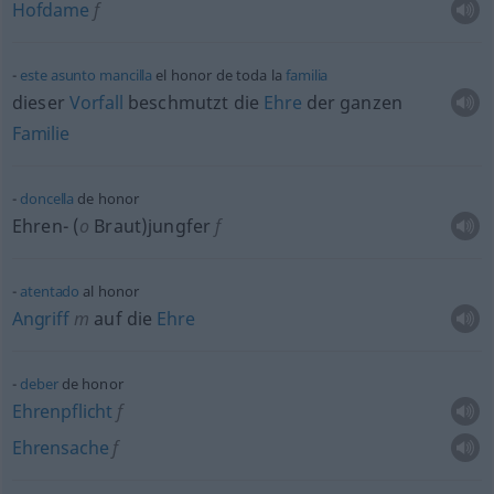
Hofdame
f
este
asunto
mancilla
el honor de toda la
familia
dieser
Vorfall
beschmutzt die
Ehre
der ganzen
Familie
doncella
de honor
Ehren- (
o
Braut)jungfer
f
atentado
al honor
Angriff
m
auf die
Ehre
deber
de honor
Ehrenpflicht
f
Ehrensache
f