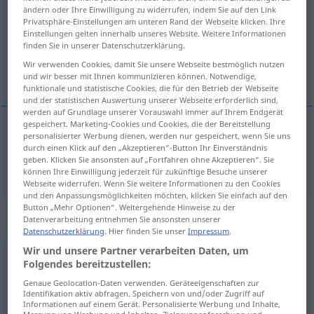
ändern oder Ihre Einwilligung zu widerrufen, indem Sie auf den Link
Privatsphäre-Einstellungen am unteren Rand der Webseite klicken. Ihre
Übersicht aller Übersetzungen
Einstellungen gelten innerhalb unseres Website. Weitere Informationen
(Für mehr Details die Übersetzung anklicken/antippen)
finden Sie in unserer Datenschutzerklärung.
Wir verwenden Cookies, damit Sie unsere Webseite bestmöglich nutzen
Ehre
und wir besser mit Ihnen kommunizieren können. Notwendige,
funktionale und statistische Cookies, die für den Betrieb der Webseite
und der statistischen Auswertung unserer Webseite erforderlich sind,
werden auf Grundlage unserer Vorauswahl immer auf Ihrem Endgerät
gespeichert. Marketing-Cookies und Cookies, die der Bereitstellung
personalisierter Werbung dienen, werden nur gespeichert, wenn Sie uns
Ehre
f
honor
durch einen Klick auf den „Akzeptieren“-Button Ihr Einverständnis
geben. Klicken Sie ansonsten auf „Fortfahren ohne Akzeptieren“. Sie
können Ihre Einwilligung jederzeit für zukünftige Besuche unserer
Webseite widerrufen. Wenn Sie weitere Informationen zu den Cookies
und den Anpassungsmöglichkeiten möchten, klicken Sie einfach auf den
Button „Mehr Optionen“. Weitergehende Hinweise zu der
Beispielsätze für "honor"
Datenverarbeitung entnehmen Sie ansonsten unserer
Datenschutzerklärung
. Hier finden Sie unser
Impressum
.
Wir und unsere Partner verarbeiten Daten, um
Folgendes bereitzustellen:
campo
del honor
Austragungsplatz
m
Genaue Geolocation-Daten verwenden. Geräteeigenschaften zur
Identifikation aktiv abfragen. Speichern von und/oder Zugriff auf
Informationen auf einem Gerät. Personalisierte Werbung und Inhalte,
Messung von Werbung und Inhalten, Zielgruppenforschung und