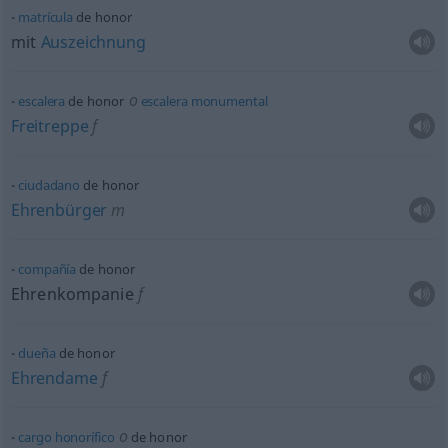
matrícula
de honor
mit
Auszeichnung
o
escalera
de honor
escalera
monumental
Freitreppe
f
ciudadano
de honor
Ehrenbürger
m
compañía
de honor
Ehrenkompanie
f
dueña
de honor
Ehrendame
f
o
cargo
honorífico
de honor