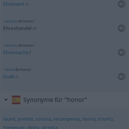
Ehrenamt
n
asunto
de honor
Ehrenhandel
m
asunto
de honor
Ehrensache
f
lance
de honor
Duell
n
Synonyme für "honor"
laurel
,
premio
,
corona
,
recompensa
,
honra
,
triunfo
,
homenaje
,
gloria
,
victoria