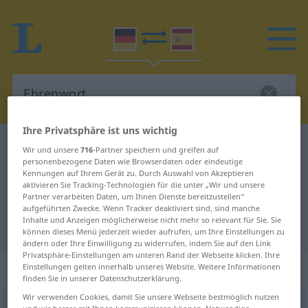
Ihre Privatsphäre ist uns wichtig
Deutsch-Spanisch Wörterbuch
Ehrenwort
Wir und unsere
716
-Partner speichern und greifen auf
personenbezogene Daten wie Browserdaten oder eindeutige
Deutsch-Spanisch Übersetzung für
Kennungen auf Ihrem Gerät zu. Durch Auswahl von Akzeptieren
aktivieren Sie Tracking-Technologien für die unter „Wir und unsere
"Ehrenwort"
Partner verarbeiten Daten, um Ihnen Dienste bereitzustellen“
aufgeführten Zwecke. Wenn Tracker deaktiviert sind, sind manche
Inhalte und Anzeigen möglicherweise nicht mehr so relevant für Sie. Sie
"Ehrenwort" Spanisch Übersetzung
können dieses Menü jederzeit wieder aufrufen, um Ihre Einstellungen zu
ändern oder Ihre Einwilligung zu widerrufen, indem Sie auf den Link
Privatsphäre-Einstellungen am unteren Rand der Webseite klicken. Ihre
„Ehrenwort“
: Neutrum
Einstellungen gelten innerhalb unseres Website. Weitere Informationen
finden Sie in unserer Datenschutzerklärung.
Wir verwenden Cookies, damit Sie unsere Webseite bestmöglich nutzen
Ehrenwort
n
<
Ehrenwort(e)s
;
Ehrenworte
>