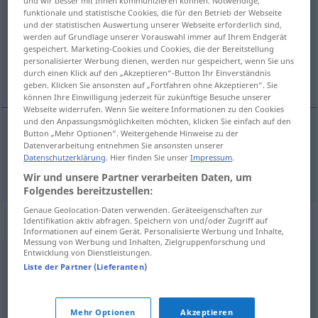
und wir besser mit Ihnen kommunizieren können. Notwendige,
funktionale und statistische Cookies, die für den Betrieb der Webseite
Übersicht aller Übersetzungen
und der statistischen Auswertung unserer Webseite erforderlich sind,
werden auf Grundlage unserer Vorauswahl immer auf Ihrem Endgerät
(Für mehr Details die Übersetzung anklicken/antippen)
gespeichert. Marketing-Cookies und Cookies, die der Bereitstellung
personalisierter Werbung dienen, werden nur gespeichert, wenn Sie uns
palabra de honor
durch einen Klick auf den „Akzeptieren“-Button Ihr Einverständnis
geben. Klicken Sie ansonsten auf „Fortfahren ohne Akzeptieren“. Sie
können Ihre Einwilligung jederzeit für zukünftige Besuche unserer
Webseite widerrufen. Wenn Sie weitere Informationen zu den Cookies
und den Anpassungsmöglichkeiten möchten, klicken Sie einfach auf den
Button „Mehr Optionen“. Weitergehende Hinweise zu der
Datenverarbeitung entnehmen Sie ansonsten unserer
palabra
f
de
honor
Ehrenwort
Datenschutzerklärung
. Hier finden Sie unser
Impressum
.
Wir und unsere Partner verarbeiten Daten, um
Folgendes bereitzustellen:
Genaue Geolocation-Daten verwenden. Geräteeigenschaften zur
Synonyme für "Ehrenwort"
Identifikation aktiv abfragen. Speichern von und/oder Zugriff auf
Informationen auf einem Gerät. Personalisierte Werbung und Inhalte,
Messung von Werbung und Inhalten, Zielgruppenforschung und
Entwicklung von Dienstleistungen.
Liste der Partner (Lieferanten)
Gelöbnis
,
Verpflichtung
,
Gelübde
,
Schwur
,
Bekräftigung
,
Erklärung
,
Eid
,
Bund
Mehr Optionen
Akzeptieren