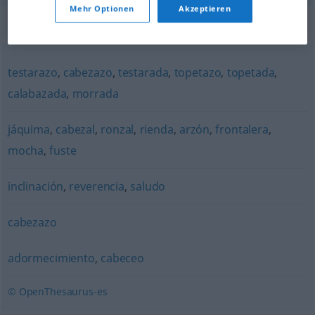
Mehr Optionen
Akzeptieren
Synonyme für "cabezada"
testarazo
,
cabezazo
,
testarada
,
topetazo
,
topetada
,
calabazada
,
morrada
jáquima
,
cabezal
,
ronzal
,
rienda
,
arzón
,
frontalera
,
mocha
,
fuste
inclinación
,
reverencia
,
saludo
cabezazo
adormecimiento
,
cabeceo
© OpenThesaurus-es