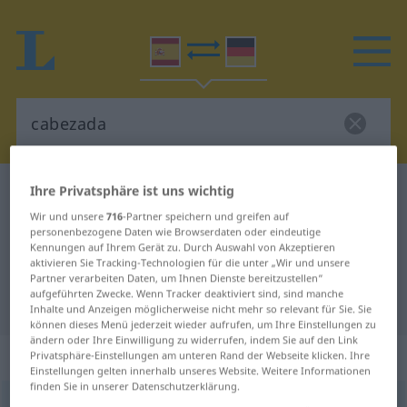
Ihre Privatsphäre ist uns wichtig
Spanisch-Deutsch Wörterbuch
cabezada
Wir und unsere
716
-Partner speichern und greifen auf
Spanisch-Deutsch Übersetzung für
personenbezogene Daten wie Browserdaten oder eindeutige
"cabezada"
Kennungen auf Ihrem Gerät zu. Durch Auswahl von Akzeptieren
aktivieren Sie Tracking-Technologien für die unter „Wir und unsere
Partner verarbeiten Daten, um Ihnen Dienste bereitzustellen“
aufgeführten Zwecke. Wenn Tracker deaktiviert sind, sind manche
"cabezada" Deutsch Übersetzung
Inhalte und Anzeigen möglicherweise nicht mehr so relevant für Sie. Sie
können dieses Menü jederzeit wieder aufrufen, um Ihre Einstellungen zu
ändern oder Ihre Einwilligung zu widerrufen, indem Sie auf den Link
„cabezada“
: femenino
Privatsphäre-Einstellungen am unteren Rand der Webseite klicken. Ihre
Einstellungen gelten innerhalb unseres Website. Weitere Informationen
finden Sie in unserer Datenschutzerklärung.
cabezada
[kaβeˈθaða]
f