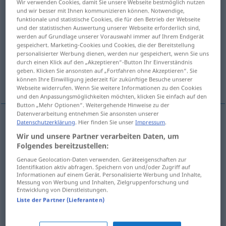
Wir verwenden Cookies, damit Sie unsere Webseite bestmöglich nutzen
und wir besser mit Ihnen kommunizieren können. Notwendige,
Übersicht aller Übersetzungen
funktionale und statistische Cookies, die für den Betrieb der Webseite
und der statistischen Auswertung unserer Webseite erforderlich sind,
(Für mehr Details die Übersetzung anklicken/antippen)
werden auf Grundlage unserer Vorauswahl immer auf Ihrem Endgerät
gespeichert. Marketing-Cookies und Cookies, die der Bereitstellung
Stoß mit dem Kopf, Schlag auf den Kopf
personalisierter Werbung dienen, werden nur gespeichert, wenn Sie uns
durch einen Klick auf den „Akzeptieren“-Button Ihr Einverständnis
geben. Klicken Sie ansonsten auf „Fortfahren ohne Akzeptieren“. Sie
Kopfnicken
können Ihre Einwilligung jederzeit für zukünftige Besuche unserer
Webseite widerrufen. Wenn Sie weitere Informationen zu den Cookies
und den Anpassungsmöglichkeiten möchten, klicken Sie einfach auf den
Button „Mehr Optionen“. Weitergehende Hinweise zu der
Datenverarbeitung entnehmen Sie ansonsten unserer
Datenschutzerklärung
. Hier finden Sie unser
Impressum
.
Stoß
m
mit dem
Kopf
cabezada
con la cabeza
Wir und unsere Partner verarbeiten Daten, um
Folgendes bereitzustellen:
Schlag
m
auf den
Kopf
cabezada
a la cabeza
Genaue Geolocation-Daten verwenden. Geräteeigenschaften zur
Identifikation aktiv abfragen. Speichern von und/oder Zugriff auf
Informationen auf einem Gerät. Personalisierte Werbung und Inhalte,
Messung von Werbung und Inhalten, Zielgruppenforschung und
Entwicklung von Dienstleistungen.
Kopfnicken
n
cabezada
saludo
Liste der Partner (Lieferanten)