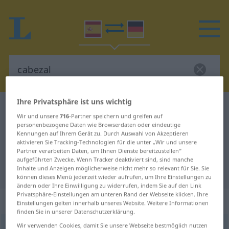
Ihre Privatsphäre ist uns wichtig
Spanisch-Deutsch Wörterbuch
cabezal
Wir und unsere
716
-Partner speichern und greifen auf
Spanisch-Deutsch Übersetzung für
personenbezogene Daten wie Browserdaten oder eindeutige
Kennungen auf Ihrem Gerät zu. Durch Auswahl von Akzeptieren
"cabezal"
aktivieren Sie Tracking-Technologien für die unter „Wir und unsere
Partner verarbeiten Daten, um Ihnen Dienste bereitzustellen“
aufgeführten Zwecke. Wenn Tracker deaktiviert sind, sind manche
Inhalte und Anzeigen möglicherweise nicht mehr so relevant für Sie. Sie
"cabezal" Deutsch Übersetzung
können dieses Menü jederzeit wieder aufrufen, um Ihre Einstellungen zu
ändern oder Ihre Einwilligung zu widerrufen, indem Sie auf den Link
Privatsphäre-Einstellungen am unteren Rand der Webseite klicken. Ihre
„cabezal“
: masculino
Einstellungen gelten innerhalb unseres Website. Weitere Informationen
finden Sie in unserer Datenschutzerklärung.
Wir verwenden Cookies, damit Sie unsere Webseite bestmöglich nutzen
cabezal
[kaβeˈθal]
m