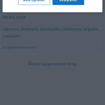
Mehr Optionen
Akzeptieren
jáquima
,
cabezada
,
ronzal
,
rienda
,
arzón
,
frontalera
,
mocha
,
fuste
cabecera
,
almohada
,
almohadón
,
colchoneta
,
larguero
,
travesaño
© OpenThesaurus-es