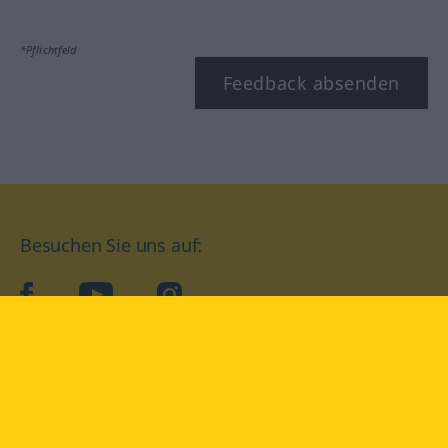
*Pflichtfeld
Feedback absenden
Besuchen Sie uns auf:
facebook
YouTube
Instagram
Langenscheidt