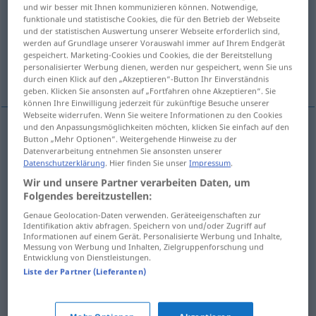
und wir besser mit Ihnen kommunizieren können. Notwendige,
funktionale und statistische Cookies, die für den Betrieb der Webseite
Übersicht aller Übersetzungen
und der statistischen Auswertung unserer Webseite erforderlich sind,
(Für mehr Details die Übersetzung anklicken/antippen)
werden auf Grundlage unserer Vorauswahl immer auf Ihrem Endgerät
gespeichert. Marketing-Cookies und Cookies, die der Bereitstellung
personalisierter Werbung dienen, werden nur gespeichert, wenn Sie uns
Kopfkissen
Kopfende
Abtastkopf
durch einen Klick auf den „Akzeptieren“-Button Ihr Einverständnis
geben. Klicken Sie ansonsten auf „Fortfahren ohne Akzeptieren“. Sie
können Ihre Einwilligung jederzeit für zukünftige Besuche unserer
Webseite widerrufen. Wenn Sie weitere Informationen zu den Cookies
und den Anpassungsmöglichkeiten möchten, klicken Sie einfach auf den
Button „Mehr Optionen“. Weitergehende Hinweise zu der
Kopfkissen
n
cabezal
(≈ almohada)
Datenverarbeitung entnehmen Sie ansonsten unserer
Datenschutzerklärung
. Hier finden Sie unser
Impressum
.
Wir und unsere Partner verarbeiten Daten, um
Kopfende
n
cabezal
(≈ cabecera)
Folgendes bereitzustellen:
Genaue Geolocation-Daten verwenden. Geräteeigenschaften zur
Identifikation aktiv abfragen. Speichern von und/oder Zugriff auf
Informationen auf einem Gerät. Personalisierte Werbung und Inhalte,
Abtastkopf
m
cabezal
Messung von Werbung und Inhalten, Zielgruppenforschung und
TEC
Entwicklung von Dienstleistungen.
Liste der Partner (Lieferanten)
Synonyme für "cabezal"