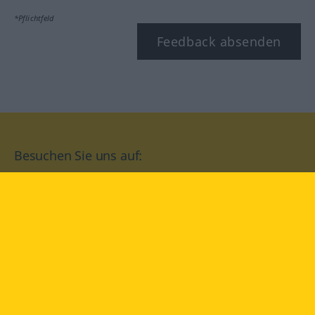
*Pflichtfeld
Feedback absenden
Besuchen Sie uns auf:
facebook
YouTube
Instagram
Langenscheidt