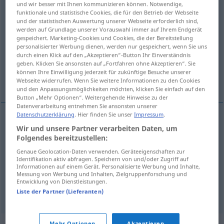
und wir besser mit Ihnen kommunizieren können. Notwendige,
funktionale und statistische Cookies, die für den Betrieb der Webseite
Übersicht aller Übersetzungen
und der statistischen Auswertung unserer Webseite erforderlich sind,
werden auf Grundlage unserer Vorauswahl immer auf Ihrem Endgerät
(Für mehr Details die Übersetzung anklicken/antippen)
gespeichert. Marketing-Cookies und Cookies, die der Bereitstellung
personalisierter Werbung dienen, werden nur gespeichert, wenn Sie uns
Stirnriemen
durch einen Klick auf den „Akzeptieren“-Button Ihr Einverständnis
geben. Klicken Sie ansonsten auf „Fortfahren ohne Akzeptieren“. Sie
können Ihre Einwilligung jederzeit für zukünftige Besuche unserer
Altarbehang, Paramenttruhe
Webseite widerrufen. Wenn Sie weitere Informationen zu den Cookies
und den Anpassungsmöglichkeiten möchten, klicken Sie einfach auf den
Button „Mehr Optionen“. Weitergehende Hinweise zu der
Datenverarbeitung entnehmen Sie ansonsten unserer
Datenschutzerklärung
. Hier finden Sie unser
Impressum
.
Wir und unsere Partner verarbeiten Daten, um
Stirnriemen
m
frontalera
equitación
Folgendes bereitzustellen:
Genaue Geolocation-Daten verwenden. Geräteeigenschaften zur
Identifikation aktiv abfragen. Speichern von und/oder Zugriff auf
Altarbehang
m
frontalera
del altar
Informationen auf einem Gerät. Personalisierte Werbung und Inhalte,
CAT
Messung von Werbung und Inhalten, Zielgruppenforschung und
Entwicklung von Dienstleistungen.
Paramenttruhe
f
frontalera
cofre
Liste der Partner (Lieferanten)
Mehr Optionen
Akzeptieren