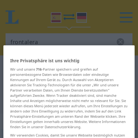
Ihre Privatsphäre ist uns wichtig
Spanisch-Deutsch Wörterbuch
frontalera
Wir und unsere
716
-Partner speichern und greifen auf
Spanisch-Deutsch Übersetzung für
personenbezogene Daten wie Browserdaten oder eindeutige
Kennungen auf Ihrem Gerät zu. Durch Auswahl von Akzeptieren
"frontalera"
aktivieren Sie Tracking-Technologien für die unter „Wir und unsere
Partner verarbeiten Daten, um Ihnen Dienste bereitzustellen“
aufgeführten Zwecke. Wenn Tracker deaktiviert sind, sind manche
Inhalte und Anzeigen möglicherweise nicht mehr so relevant für Sie. Sie
"frontalera" Deutsch Übersetzung
können dieses Menü jederzeit wieder aufrufen, um Ihre Einstellungen zu
ändern oder Ihre Einwilligung zu widerrufen, indem Sie auf den Link
Privatsphäre-Einstellungen am unteren Rand der Webseite klicken. Ihre
„frontalera“
: femenino
Einstellungen gelten innerhalb unseres Website. Weitere Informationen
finden Sie in unserer Datenschutzerklärung.
Wir verwenden Cookies, damit Sie unsere Webseite bestmöglich nutzen
frontalera
f