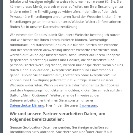
Inhalte und Anzeigen möglicherweise nicht mehr so relevant für Sie. Sie
können dieses Menü jederzeit wieder aufrufen, um Ihre Einstellungen zu
Übersicht aller Übersetzungen
ändern oder Ihre Einwilligung zu widerrufen, indem Sie auf den Link
Privatsphäre-Einstellungen am unteren Rand der Webseite klicken. Ihre
(Für mehr Details die Übersetzung anklicken/antippen)
Einstellungen gelten innerhalb unseres Website. Weitere Informationen
finden Sie in unserer Datenschutzerklärung.
golpe, cachete, palmadita
golpe, revés
Wir verwenden Cookies, damit Sie unsere Webseite bestmöglich nutzen
und wir besser mit Ihnen kommunizieren können. Notwendige,
funktionale und statistische Cookies, die für den Betrieb der Webseite
golpe
descarga, calambre
und der statistischen Auswertung unserer Webseite erforderlich sind,
werden auf Grundlage unserer Vorauswahl immer auf Ihrem Endgerät
gespeichert. Marketing-Cookies und Cookies, die der Bereitstellung
latido, pulsación
raza
ración
personalisierter Werbung dienen, werden nur gespeichert, wenn Sie uns
durch einen Klick auf den „Akzeptieren“-Button Ihr Einverständnis
geben. Klicken Sie ansonsten auf „Fortfahren ohne Akzeptieren“. Sie
ataque
nata
können Ihre Einwilligung jederzeit für zukünftige Besuche unserer
Webseite widerrufen. Wenn Sie weitere Informationen zu den Cookies
und den Anpassungsmöglichkeiten möchten, klicken Sie einfach auf den
Button „Mehr Optionen“. Weitergehende Hinweise zu der
Datenverarbeitung entnehmen Sie ansonsten unserer
Datenschutzerklärung
. Hier finden Sie unser
Impressum
.
golpe
m
Schlag
(≈ Hieb)
a.
Boxen, Tennis
a.
FIG
Wir und unsere Partner verarbeiten Daten, um
Folgendes bereitzustellen:
cachete
m
Schlag
(≈ Klaps)
Genaue Geolocation-Daten verwenden. Geräteeigenschaften zur
Identifikation aktiv abfragen. Speichern von und/oder Zugriff auf