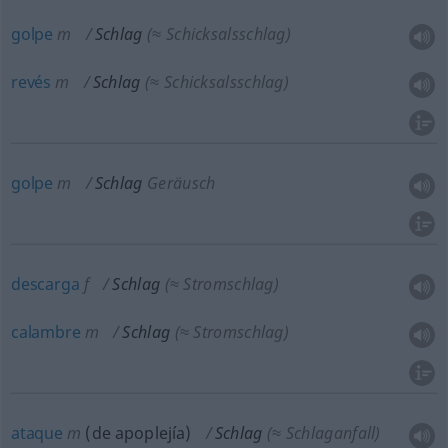
golpe
m
Schlag
(≈ Schicksalsschlag)
revés
m
Schlag
(≈ Schicksalsschlag)
golpe
m
Schlag
Geräusch
descarga
f
Schlag
(≈ Stromschlag)
calambre
m
Schlag
(≈ Stromschlag)
ataque
m
(de apoplejía)
Schlag
(≈ Schlaganfall)