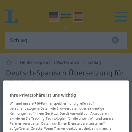
Deutsch-Spanisch Wörterbuch
Schlag
Deutsch-Spanisch Übersetzung für
"Schlag"
Ihre Privatsphäre ist uns wichtig
"Schlag" Spanisch Übersetzung
Wir und unsere
716
-Partner speichern und greifen auf
personenbezogene Daten wie Browserdaten oder eindeutige
Kennungen auf Ihrem Gerät zu. Durch Auswahl von Akzeptieren
„Schlag“
: Maskulinum
aktivieren Sie Tracking-Technologien für die unter „Wir und unsere
Partner verarbeiten Daten, um Ihnen Dienste bereitzustellen“
aufgeführten Zwecke. Wenn Tracker deaktiviert sind, sind manche
Schlag
[ʃlaːk]
m
<
Schlag(e)s
;
Schläge
>