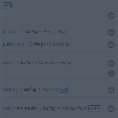
UMG
latido
m
Schlag
(≈ Herzschlag)
pulsación
f
Schlag
(≈ Pulsschlag)
raza
f
Schlag
(≈ Menschenschlag)
ración
f
Schlag
(≈ Portion)
UMG
nata
f
(montada)
Schlag
(≈ Schlagsahne)
ÖSTERR