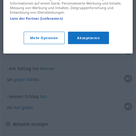
Informationen auf einem Gerät. Personalisierte Werbung und Inhalte,
palmadita
f
Schlag
(≈ Klaps)
Messung von Werbung und Inhalten, Zielgruppenforschung und
Entwicklung von Dienstleistungen.
Liste der Partner (Lieferanten)
Beispiele
Mehr Optionen
Akzeptieren
ein Schlag ins
Gesicht
FIG
una
bofetada
ein Schlag ins
Wasser
un
golpe
fallido
keinen Schlag
tun
no
dar
golpe
Beispiele anzeigen