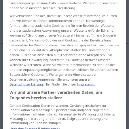
Einstellungen gelten innerhalb unseres Website. Weitere Informationen
finden Sie in unserer Datenschutzerklärung.
Übersicht aller Übersetzungen
Wir verwenden Cookies, damit Sie unsere Webseite bestmöglich nutzen
(Für mehr Details die Übersetzung anklicken/antippen)
und wir besser mit Ihnen kommunizieren können. Notwendige,
funktionale und statistische Cookies, die für den Betrieb der Webseite
erleben, verkörpern
und der statistischen Auswertung unserer Webseite erforderlich sind,
werden auf Grundlage unserer Vorauswahl immer auf Ihrem Endgerät
gespeichert. Marketing-Cookies und Cookies, die der Bereitstellung
personalisierter Werbung dienen, werden nur gespeichert, wenn Sie uns
durch einen Klick auf den „Akzeptieren“-Button Ihr Einverständnis
geben. Klicken Sie ansonsten auf „Fortfahren ohne Akzeptieren“. Sie
erleben
viver
können Ihre Einwilligung jederzeit für zukünftige Besuche unserer
Webseite widerrufen. Wenn Sie weitere Informationen zu den Cookies
und den Anpassungsmöglichkeiten möchten, klicken Sie einfach auf den
verkörpern
viver
TEAT
Button „Mehr Optionen“. Weitergehende Hinweise zu der
Datenverarbeitung entnehmen Sie ansonsten unserer
Datenschutzerklärung
. Hier finden Sie unser
Impressum
.
Wir und unsere Partner verarbeiten Daten, um
„viver“
: verbo intransitivo
Folgendes bereitzustellen:
Genaue Geolocation-Daten verwenden. Geräteeigenschaften zur
viver
[viˈver]
v/i
Identifikation aktiv abfragen. Speichern von und/oder Zugriff auf
Informationen auf einem Gerät. Personalisierte Werbung und Inhalte,
Messung von Werbung und Inhalten, Zielgruppenforschung und
Übersicht aller Übersetzungen
Entwicklung von Dienstleistungen.
(Für mehr Details die Übersetzung anklicken/antippen)
Liste der Partner (Lieferanten)