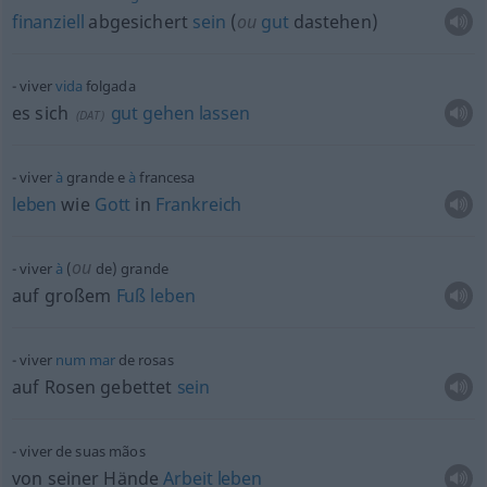
finanziell
abgesichert
sein
(
ou
gut
dastehen)
viver
vida
folgada
es sich
gut
gehen
lassen
(
DAT
)
viver
à
grande e
à
francesa
leben
wie
Gott
in
Frankreich
ou
viver
à
(
de) grande
auf großem
Fuß
leben
viver
num
mar
de rosas
auf Rosen gebettet
sein
viver de suas mãos
von seiner Hände
Arbeit
leben