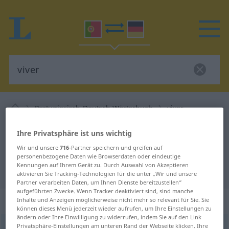
Portugiesisch-Deutsch Wörterbuch
viver
Portugiesisch-Deutsch
Ihre Privatsphäre ist uns wichtig
Übersetzung für "viver"
Wir und unsere
716
-Partner speichern und greifen auf
personenbezogene Daten wie Browserdaten oder eindeutige
Kennungen auf Ihrem Gerät zu. Durch Auswahl von Akzeptieren
"viver" Deutsch Übersetzung
aktivieren Sie Tracking-Technologien für die unter „Wir und unsere
Partner verarbeiten Daten, um Ihnen Dienste bereitzustellen“
aufgeführten Zwecke. Wenn Tracker deaktiviert sind, sind manche
„viver“
: verbo transitivo
Inhalte und Anzeigen möglicherweise nicht mehr so relevant für Sie. Sie
können dieses Menü jederzeit wieder aufrufen, um Ihre Einstellungen zu
ändern oder Ihre Einwilligung zu widerrufen, indem Sie auf den Link
Privatsphäre-Einstellungen am unteren Rand der Webseite klicken. Ihre
viver
[viˈver]
v/t