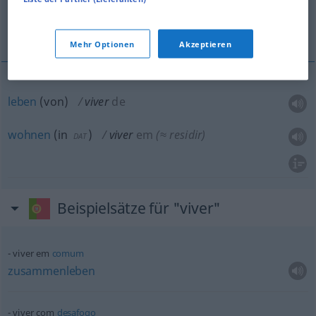
leben, wohnen
Mehr Optionen
Akzeptieren
leben
(
von
)
viver
de
wohnen
(
in
)
viver
em
(≈ residir)
DAT
Beispielsätze für "viver"
viver em
comum
zusammenleben
viver com
desafogo