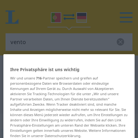
Portugiesisch-Deutsch Wörterbuch
vento
Ihre Privatsphäre ist uns wichtig
Portugiesisch-Deutsch
Wir und unsere
716
-Partner speichern und greifen auf
Übersetzung für "vento"
personenbezogene Daten wie Browserdaten oder eindeutige
Kennungen auf Ihrem Gerät zu. Durch Auswahl von Akzeptieren
aktivieren Sie Tracking-Technologien für die unter „Wir und unsere
Partner verarbeiten Daten, um Ihnen Dienste bereitzustellen“
"vento" Deutsch Übersetzung
aufgeführten Zwecke. Wenn Tracker deaktiviert sind, sind manche
Inhalte und Anzeigen möglicherweise nicht mehr so relevant für Sie. Sie
können dieses Menü jederzeit wieder aufrufen, um Ihre Einstellungen zu
„vento“
: masculino
ändern oder Ihre Einwilligung zu widerrufen, indem Sie auf den Link
Privatsphäre-Einstellungen am unteren Rand der Webseite klicken. Ihre
Einstellungen gelten innerhalb unseres Website. Weitere Informationen
finden Sie in unserer Datenschutzerklärung.
vento
[ˈvẽtu]
m