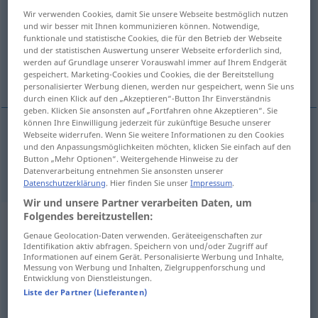
Wir verwenden Cookies, damit Sie unsere Webseite bestmöglich nutzen
Übersicht aller Übersetzungen
und wir besser mit Ihnen kommunizieren können. Notwendige,
funktionale und statistische Cookies, die für den Betrieb der Webseite
(Für mehr Details die Übersetzung anklicken/antippen)
und der statistischen Auswertung unserer Webseite erforderlich sind,
werden auf Grundlage unserer Vorauswahl immer auf Ihrem Endgerät
Wind
gespeichert. Marketing-Cookies und Cookies, die der Bereitstellung
personalisierter Werbung dienen, werden nur gespeichert, wenn Sie uns
durch einen Klick auf den „Akzeptieren“-Button Ihr Einverständnis
geben. Klicken Sie ansonsten auf „Fortfahren ohne Akzeptieren“. Sie
können Ihre Einwilligung jederzeit für zukünftige Besuche unserer
Webseite widerrufen. Wenn Sie weitere Informationen zu den Cookies
Wind
m
vento
und den Anpassungsmöglichkeiten möchten, klicken Sie einfach auf den
Button „Mehr Optionen“. Weitergehende Hinweise zu der
Datenverarbeitung entnehmen Sie ansonsten unserer
Datenschutzerklärung
. Hier finden Sie unser
Impressum
.
Wir und unsere Partner verarbeiten Daten, um
Folgendes bereitzustellen:
Beispielsätze für "vento"
Genaue Geolocation-Daten verwenden. Geräteeigenschaften zur
Identifikation aktiv abfragen. Speichern von und/oder Zugriff auf
Informationen auf einem Gerät. Personalisierte Werbung und Inhalte,
golpe
de vento
Messung von Werbung und Inhalten, Zielgruppenforschung und
Entwicklung von Dienstleistungen.
Windstoß
m
Liste der Partner (Lieferanten)