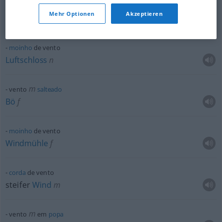
ou
ir
(
navegar) de vento em
popa
Mehr Optionen
Akzeptieren
vor dem
Wind
segeln
moinho
de vento
Luftschloss
n
m
vento
salteado
Bö
f
moinho
de vento
Windmühle
f
corda
de vento
steifer
Wind
m
m
vento
em
popa