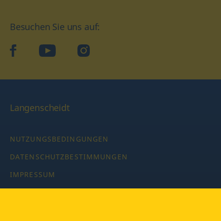
Besuchen Sie uns auf:
facebook
YouTube
Instagram
Langenscheidt
NUTZUNGSBEDINGUNGEN
DATENSCHUTZBESTIMMUNGEN
IMPRESSUM
PRIVATSPHÄRE-EINSTELLUNGEN
LATEINWÖRTERBUCH MIT CODE