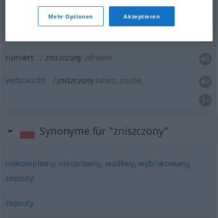
verwüstet
zniszczony
teren
Mehr Optionen
Akzeptieren
zerrüttet, ruiniert
zniszczony
małżeństwo
ruiniert
zniszczony
zdrowie
verbraucht
zniszczony
twarz, osoba
Synonyme für "zniszczony"
niekompletny
,
niesprawny
,
wadliwy
,
wybrakowany
,
zepsuty
zepsuty