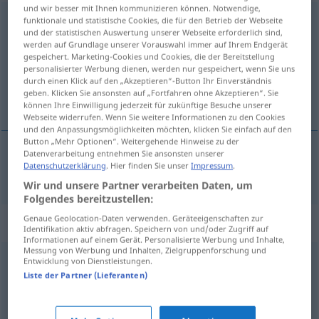
und wir besser mit Ihnen kommunizieren können. Notwendige,
niekompletny
funktionale und statistische Cookies, die für den Betrieb der Webseite
und der statistischen Auswertung unserer Webseite erforderlich sind,
werden auf Grundlage unserer Vorauswahl immer auf Ihrem Endgerät
Übersicht aller Übersetzungen
gespeichert. Marketing-Cookies und Cookies, die der Bereitstellung
(Für mehr Details die Übersetzung anklicken/antippen)
personalisierter Werbung dienen, werden nur gespeichert, wenn Sie uns
durch einen Klick auf den „Akzeptieren“-Button Ihr Einverständnis
geben. Klicken Sie ansonsten auf „Fortfahren ohne Akzeptieren“. Sie
unvollständig
können Ihre Einwilligung jederzeit für zukünftige Besuche unserer
Webseite widerrufen. Wenn Sie weitere Informationen zu den Cookies
und den Anpassungsmöglichkeiten möchten, klicken Sie einfach auf den
Button „Mehr Optionen“. Weitergehende Hinweise zu der
Datenverarbeitung entnehmen Sie ansonsten unserer
Datenschutzerklärung
. Hier finden Sie unser
Impressum
.
unvollständig
niekompletny
Wir und unsere Partner verarbeiten Daten, um
Folgendes bereitzustellen:
Genaue Geolocation-Daten verwenden. Geräteeigenschaften zur
Synonyme für "niekompletny"
Identifikation aktiv abfragen. Speichern von und/oder Zugriff auf
Informationen auf einem Gerät. Personalisierte Werbung und Inhalte,
Messung von Werbung und Inhalten, Zielgruppenforschung und
Entwicklung von Dienstleistungen.
częściowy
,
fragmentaryczny
,
niepełny
,
szczątkowy
,
Liste der Partner (Lieferanten)
śladowy
,
urywkowy
,
zdawkowy