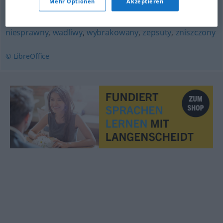
Mehr Optionen
Akzeptieren
niedokończony
,
niepełny
niesprawny
,
wadliwy
,
wybrakowany
,
zepsuty
,
zniszczony
© LibreOffice