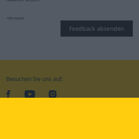
*Pflichtfeld
Feedback absenden
Besuchen Sie uns auf:
facebook
YouTube
Instagram
Langenscheidt