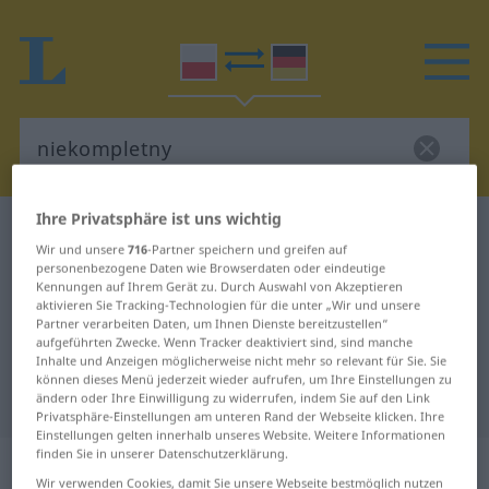
Ihre Privatsphäre ist uns wichtig
Polnisch-Deutsch Wörterbuch
niekompletny
Wir und unsere
716
-Partner speichern und greifen auf
Polnisch-Deutsch Übersetzung für
personenbezogene Daten wie Browserdaten oder eindeutige
Kennungen auf Ihrem Gerät zu. Durch Auswahl von Akzeptieren
"niekompletny"
aktivieren Sie Tracking-Technologien für die unter „Wir und unsere
Partner verarbeiten Daten, um Ihnen Dienste bereitzustellen“
aufgeführten Zwecke. Wenn Tracker deaktiviert sind, sind manche
"niekompletny" Deutsch
Inhalte und Anzeigen möglicherweise nicht mehr so relevant für Sie. Sie
können dieses Menü jederzeit wieder aufrufen, um Ihre Einstellungen zu
Übersetzung
ändern oder Ihre Einwilligung zu widerrufen, indem Sie auf den Link
Privatsphäre-Einstellungen am unteren Rand der Webseite klicken. Ihre
Einstellungen gelten innerhalb unseres Website. Weitere Informationen
finden Sie in unserer Datenschutzerklärung.
„niekompletny“
Wir verwenden Cookies, damit Sie unsere Webseite bestmöglich nutzen