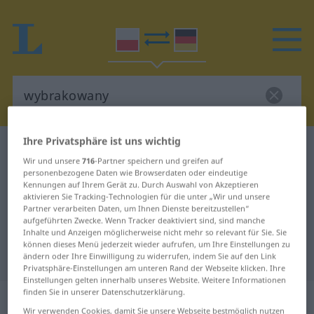
Ihre Privatsphäre ist uns wichtig
Polnisch-Deutsch Wörterbuch
wybrakowany
Wir und unsere
716
-Partner speichern und greifen auf
Polnisch-Deutsch Übersetzung für
personenbezogene Daten wie Browserdaten oder eindeutige
Kennungen auf Ihrem Gerät zu. Durch Auswahl von Akzeptieren
"wybrakowany"
aktivieren Sie Tracking-Technologien für die unter „Wir und unsere
Partner verarbeiten Daten, um Ihnen Dienste bereitzustellen“
aufgeführten Zwecke. Wenn Tracker deaktiviert sind, sind manche
"wybrakowany" Deutsch
Inhalte und Anzeigen möglicherweise nicht mehr so relevant für Sie. Sie
können dieses Menü jederzeit wieder aufrufen, um Ihre Einstellungen zu
Übersetzung
ändern oder Ihre Einwilligung zu widerrufen, indem Sie auf den Link
Privatsphäre-Einstellungen am unteren Rand der Webseite klicken. Ihre
Einstellungen gelten innerhalb unseres Website. Weitere Informationen
finden Sie in unserer Datenschutzerklärung.
„wybrakowany“
Wir verwenden Cookies, damit Sie unsere Webseite bestmöglich nutzen