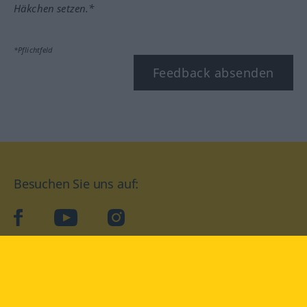
Häkchen setzen.*
*Pflichtfeld
Feedback absenden
Besuchen Sie uns auf:
facebook
YouTube
Instagram
Langenscheidt