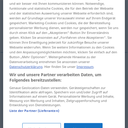
und wir besser mit Ihnen kommunizieren können. Notwendige,
wybrakowany
funktionale und statistische Cookies, die für den Betrieb der Webseite
und der statistischen Auswertung unserer Webseite erforderlich sind,
werden auf Grundlage unserer Vorauswahl immer auf Ihrem Endgerät
Übersicht aller Übersetzungen
gespeichert. Marketing-Cookies und Cookies, die der Bereitstellung
(Für mehr Details die Übersetzung anklicken/antippen)
personalisierter Werbung dienen, werden nur gespeichert, wenn Sie uns
durch einen Klick auf den „Akzeptieren“-Button Ihr Einverständnis
geben. Klicken Sie ansonsten auf „Fortfahren ohne Akzeptieren“. Sie
Ausschussware
Mängelexemplar
können Ihre Einwilligung jederzeit für zukünftige Besuche unserer
Webseite widerrufen. Wenn Sie weitere Informationen zu den Cookies
und den Anpassungsmöglichkeiten möchten, klicken Sie einfach auf den
Button „Mehr Optionen“. Weitergehende Hinweise zu der
Datenverarbeitung entnehmen Sie ansonsten unserer
Beispiele
Datenschutzerklärung
. Hier finden Sie unser
Impressum
.
m
towar
wybrakowany
Wir und unsere Partner verarbeiten Daten, um
Folgendes bereitzustellen:
f
Ausschussware
Genaue Geolocation-Daten verwenden. Geräteeigenschaften zur
Identifikation aktiv abfragen. Speichern von und/oder Zugriff auf
Informationen auf einem Gerät. Personalisierte Werbung und Inhalte,
m
egzemplarz
wybrakowany
Messung von Werbung und Inhalten, Zielgruppenforschung und
Entwicklung von Dienstleistungen.
n
Mängelexemplar
Liste der Partner (Lieferanten)