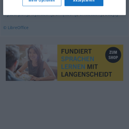
Mehr Optionen
Akzeptieren
nadwątlony
,
sfatygowany
,
sponiewierany
,
sterany
,
wyczerpany
,
wysłużony
,
zmęczony
,
zniszczony
,
zużyty
© LibreOffice