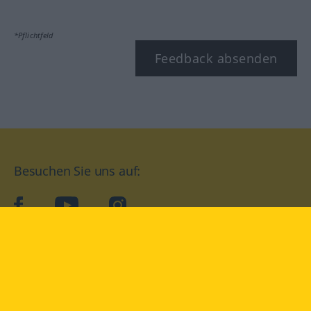
*Pflichtfeld
Feedback absenden
Besuchen Sie uns auf:
facebook
YouTube
Instagram
Langenscheidt