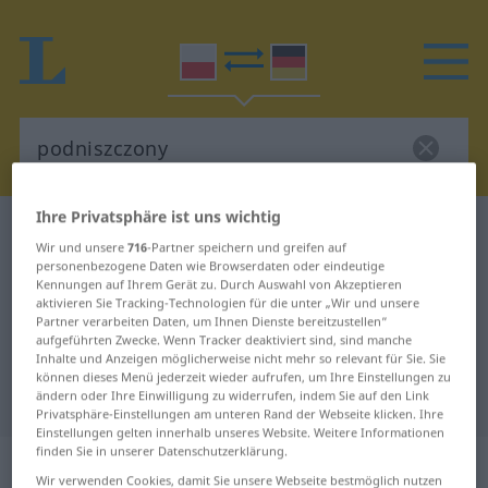
Ihre Privatsphäre ist uns wichtig
Polnisch-Deutsch Wörterbuch
podniszczony
Wir und unsere
716
-Partner speichern und greifen auf
Polnisch-Deutsch Übersetzung für
personenbezogene Daten wie Browserdaten oder eindeutige
Kennungen auf Ihrem Gerät zu. Durch Auswahl von Akzeptieren
"podniszczony"
aktivieren Sie Tracking-Technologien für die unter „Wir und unsere
Partner verarbeiten Daten, um Ihnen Dienste bereitzustellen“
aufgeführten Zwecke. Wenn Tracker deaktiviert sind, sind manche
Inhalte und Anzeigen möglicherweise nicht mehr so relevant für Sie. Sie
"podniszczony" Deutsch
können dieses Menü jederzeit wieder aufrufen, um Ihre Einstellungen zu
Übersetzung
ändern oder Ihre Einwilligung zu widerrufen, indem Sie auf den Link
Privatsphäre-Einstellungen am unteren Rand der Webseite klicken. Ihre
Einstellungen gelten innerhalb unseres Website. Weitere Informationen
finden Sie in unserer Datenschutzerklärung.
„podniszczony“
Wir verwenden Cookies, damit Sie unsere Webseite bestmöglich nutzen