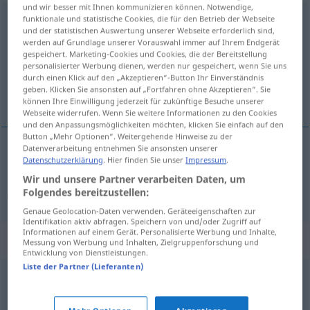
und wir besser mit Ihnen kommunizieren können. Notwendige,
podniszczony
funktionale und statistische Cookies, die für den Betrieb der Webseite
und der statistischen Auswertung unserer Webseite erforderlich sind,
werden auf Grundlage unserer Vorauswahl immer auf Ihrem Endgerät
Übersicht aller Übersetzungen
gespeichert. Marketing-Cookies und Cookies, die der Bereitstellung
(Für mehr Details die Übersetzung anklicken/antippen)
personalisierter Werbung dienen, werden nur gespeichert, wenn Sie uns
durch einen Klick auf den „Akzeptieren“-Button Ihr Einverständnis
geben. Klicken Sie ansonsten auf „Fortfahren ohne Akzeptieren“. Sie
etwas abgenutzt, etwas verschlissen
können Ihre Einwilligung jederzeit für zukünftige Besuche unserer
Webseite widerrufen. Wenn Sie weitere Informationen zu den Cookies
und den Anpassungsmöglichkeiten möchten, klicken Sie einfach auf den
Button „Mehr Optionen“. Weitergehende Hinweise zu der
Datenverarbeitung entnehmen Sie ansonsten unserer
Datenschutzerklärung
. Hier finden Sie unser
Impressum
.
etwas
abgenutzt
,
etwas
verschlissen
Wir und unsere Partner verarbeiten Daten, um
podniszczony
ubranie
Folgendes bereitzustellen:
Genaue Geolocation-Daten verwenden. Geräteeigenschaften zur
Identifikation aktiv abfragen. Speichern von und/oder Zugriff auf
Informationen auf einem Gerät. Personalisierte Werbung und Inhalte,
Synonyme für "podniszczony"
Messung von Werbung und Inhalten, Zielgruppenforschung und
Entwicklung von Dienstleistungen.
Liste der Partner (Lieferanten)
wyświechtany
,
wytarty
,
znoszony