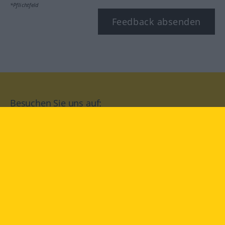
*Pflichtfeld
Feedback absenden
Besuchen Sie uns auf:
facebook
YouTube
Instagram
Langenscheidt
NUTZUNGSBEDINGUNGEN