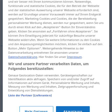
und wir besser mit Ihnen kommunizieren können. Notwendige,
funktionale und statistische Cookies, die für den Betrieb der Webseite
sfatygowany
und der statistischen Auswertung unserer Webseite erforderlich sind,
werden auf Grundlage unserer Vorauswahl immer auf Ihrem Endgerät
Übersicht aller Übersetzungen
gespeichert. Marketing-Cookies und Cookies, die der Bereitstellung
personalisierter Werbung dienen, werden nur gespeichert, wenn Sie uns
(Für mehr Details die Übersetzung anklicken/antippen)
durch einen Klick auf den „Akzeptieren“-Button Ihr Einverständnis
geben. Klicken Sie ansonsten auf „Fortfahren ohne Akzeptieren“. Sie
abgetragen, schäbig
können Ihre Einwilligung jederzeit für zukünftige Besuche unserer
Webseite widerrufen. Wenn Sie weitere Informationen zu den Cookies
und den Anpassungsmöglichkeiten möchten, klicken Sie einfach auf den
Button „Mehr Optionen“. Weitergehende Hinweise zu der
Datenverarbeitung entnehmen Sie ansonsten unserer
Datenschutzerklärung
. Hier finden Sie unser
Impressum
.
abgetragen
,
schäbig
sfatygowany
ubranie
Wir und unsere Partner verarbeiten Daten, um
Folgendes bereitzustellen:
Genaue Geolocation-Daten verwenden. Geräteeigenschaften zur
Synonyme für "sfatygowany"
Identifikation aktiv abfragen. Speichern von und/oder Zugriff auf
Informationen auf einem Gerät. Personalisierte Werbung und Inhalte,
Messung von Werbung und Inhalten, Zielgruppenforschung und
Entwicklung von Dienstleistungen.
nadwątlony
,
podniszczony
,
sponiewierany
,
sterany
,
Liste der Partner (Lieferanten)
wyczerpany
,
wysłużony
,
zmęczony
,
zniszczony
,
zużyty
Mehr Optionen
Akzeptieren