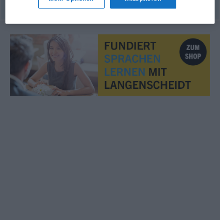
© LibreOffice