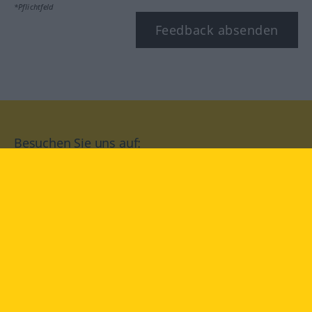
*Pflichtfeld
Feedback absenden
Besuchen Sie uns auf:
facebook
YouTube
Instagram
Langenscheidt
NUTZUNGSBEDINGUNGEN