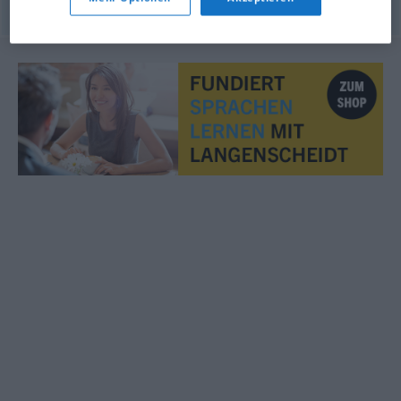
© LibreOffice