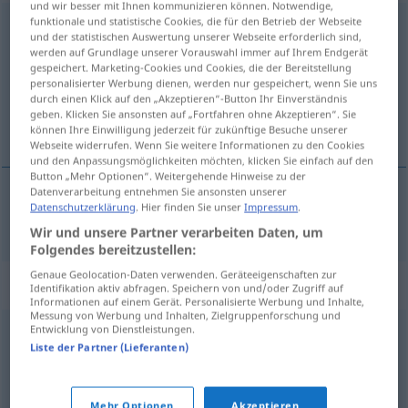
und wir besser mit Ihnen kommunizieren können. Notwendige,
funktionale und statistische Cookies, die für den Betrieb der Webseite
sponiewierany
und der statistischen Auswertung unserer Webseite erforderlich sind,
werden auf Grundlage unserer Vorauswahl immer auf Ihrem Endgerät
Übersicht aller Übersetzungen
gespeichert. Marketing-Cookies und Cookies, die der Bereitstellung
personalisierter Werbung dienen, werden nur gespeichert, wenn Sie uns
(Für mehr Details die Übersetzung anklicken/antippen)
durch einen Klick auf den „Akzeptieren“-Button Ihr Einverständnis
geben. Klicken Sie ansonsten auf „Fortfahren ohne Akzeptieren“. Sie
misshandelt, verstoßen
können Ihre Einwilligung jederzeit für zukünftige Besuche unserer
Webseite widerrufen. Wenn Sie weitere Informationen zu den Cookies
und den Anpassungsmöglichkeiten möchten, klicken Sie einfach auf den
Button „Mehr Optionen“. Weitergehende Hinweise zu der
Datenverarbeitung entnehmen Sie ansonsten unserer
Datenschutzerklärung
. Hier finden Sie unser
Impressum
.
misshandelt,
verstoßen
sponiewierany
osoba
Wir und unsere Partner verarbeiten Daten, um
Folgendes bereitzustellen:
Genaue Geolocation-Daten verwenden. Geräteeigenschaften zur
Synonyme für "sponiewierany"
Identifikation aktiv abfragen. Speichern von und/oder Zugriff auf
Informationen auf einem Gerät. Personalisierte Werbung und Inhalte,
Messung von Werbung und Inhalten, Zielgruppenforschung und
Entwicklung von Dienstleistungen.
nadwątlony
,
podniszczony
,
sfatygowany
,
sterany
,
Liste der Partner (Lieferanten)
wyczerpany
,
wysłużony
,
zmęczony
,
zniszczony
,
zużyty
Mehr Optionen
Akzeptieren