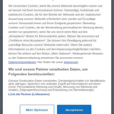
Wir verwenden Cookies, damit Sie unsere Webseite bestmöglich nutzen und
Übersicht aller Übersetzungen
wir besser mit Ihnen kommunizieren können. Notwendige, funktionale und
statistische Cookies, die für den Betrieb der Webseite und der statistischen
(Für mehr Details die Übersetzung anklicken/antippen)
Auswertung unserer Webseite erforderlich sind, werden auf Grundlage
unserer Vorauswahl immer auf Ihrem Endgerät gespeichert. Marketing-
um vieles, viel, weitaus
Cookies und Cookies, die der Bereitstellung personalisierter Werbung dienen,
werden nur gespeichert, wenn Sie uns durch einen Klick auf den
„Akzeptieren“-Button Ihr Einverständnis geben. Klicken Sie ansonsten auf
„Fortfahren ohne Akzeptieren“. Sie können Ihre Einwilligung jederzeit für
zukünftige Besuche unserer Webseite widerrufen. Wenn Sie weitere
Informationen zu den Cookies und den Anpassungsmöglichkeiten möchten,
um vieles
multo
klicken Sie einfach auf den Button „Mehr Optionen“. Weitergehende Hinweise
zu der Datenverarbeitung entnehmen Sie ansonsten unserer
Datenschutzerklärung
. Hier finden Sie unser
Impressum
.
viel
multo
Wir und unsere Partner verarbeiten Daten, um
Folgendes bereitzustellen:
weitaus
meist beim komp
multo
Genaue Geolocation-Daten verwenden. Geräteeigenschaften zur Identifikation
aktiv abfragen. Speichern von und/oder Zugriff auf Informationen auf einem
Gerät. Personalisierte Werbung und Inhalte, Messung von Werbung und
Inhalten, Zielgruppenforschung und Entwicklung von Dienstleistungen.
Liste der Partner (Lieferanten)
Beispielsätze für "multo"
Mehr Optionen
Akzeptieren