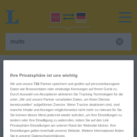
Latein-Deutsch Wörterbuch
multo
Latein-Deutsch Übersetzung für
Ihre Privatsphäre ist uns wichtig
"multo"
Wir und unsere
716
-Partner speichern und greifen auf personenbezogene
Daten wie Browserdaten oder eindeutige Kennungen auf Ihrem Gerät zu.
Durch Auswahl von Akzeptieren aktivieren Sie Tracking-Technologien für die
unter „Wir und unsere Partner verarbeiten Daten, um Ihnen Dienste
"multo" Deutsch Übersetzung
bereitzustellen“ aufgeführten Zwecke. Wenn Tracker deaktiviert sind, sind
manche Inhalte und Anzeigen möglicherweise nicht mehr so relevant für Sie.
Sie können dieses Menü jederzeit wieder aufrufen, um Ihre Einstellungen zu
„multo“
: Adverb, adverbial
ändern oder Ihre Einwilligung zu widerrufen, indem Sie auf den Link
Privatsphäre-Einstellungen am unteren Rand der Webseite klicken. Ihre
Einstellungen gelten innerhalb unseres Website. Weitere Informationen finden
Sie in unserer Datenschutzerklärung.
multo
adv
<
komp
plūs
;
sup
plūrimum
>