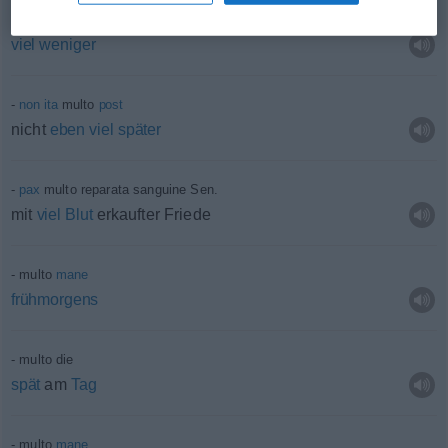
multo
minus
viel
weniger
non
ita
multo
post
nicht
eben
viel
später
pax
multo reparata sanguine
Sen.
mit
viel
Blut
erkaufter Friede
multo
mane
frühmorgens
multo die
spät
am
Tag
multo
mane