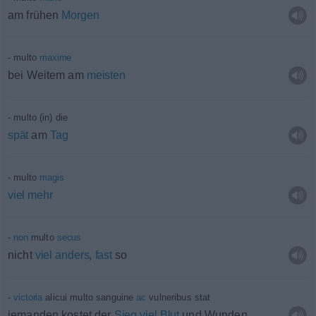
am frühen
Morgen
multo
maxime
bei Weitem am
meisten
multo (in) die
spät
am
Tag
multo
magis
viel
mehr
non
multo
secus
nicht
viel
anders
,
fast
so
victoria
alicui multo sanguine
ac
vulneribus stat
jemanden kostet der
Sieg
viel
Blut
und Wunden