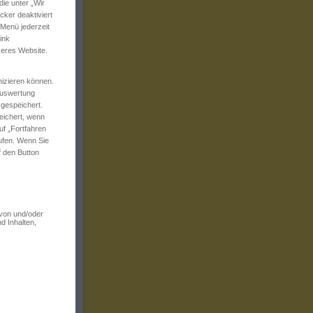
ie unter „Wir
ker deaktiviert
 Menü jederzeit
ink
seres Website.
izieren können.
 Auswertung
 gespeichert.
eichert, wenn
uf „Fortfahren
rufen. Wenn Sie
f den Button
 von und/oder
d Inhalten,