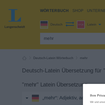
WÖRTERBUCH
SHOP
UNTERN
Deutsch
Latein
Deutsch-Latein Wörterbuch
mehr
Deutsch-Latein Übersetzung für 
"mehr" Latein Übersetzung
Ihre Priv
„mehr“
: Adjektiv, adjektivisch
Wir und uns