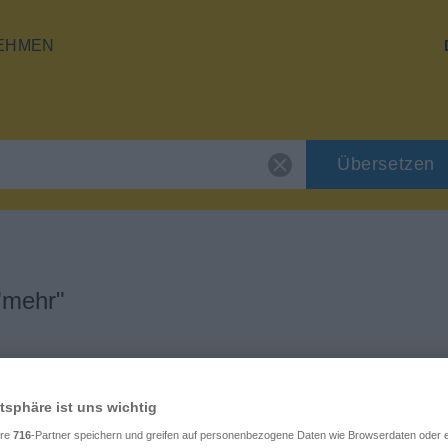
EHMEN
Übersetzen
"mehr"
atsphäre ist uns wichtig
ere
716
-Partner speichern und greifen auf personenbezogene Daten wie Browserdaten oder e