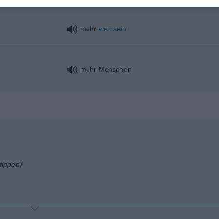
mehr
wert
sein
mehr Menschen
tippen)