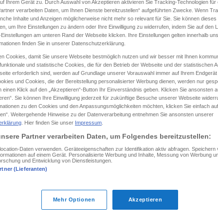
f Ihrem Gerät zu. Durch Auswahl von Akzeptieren aktivieren Sie Tracking-Technologien für d
artner verarbeiten Daten, um Ihnen Dienste bereitzustellen“ aufgeführten Zwecke. Wenn Trac
anche Inhalte und Anzeigen möglicherweise nicht mehr so relevant für Sie. Sie können dieses
en, um Ihre Einstellungen zu ändern oder Ihre Einwilligung zu widerrufen, indem Sie auf den L
-Einstellungen am unteren Rand der Webseite klicken. Ihre Einstellungen gelten innerhalb un
tippen)
rmationen finden Sie in unserer Datenschutzerklärung.
n Cookies, damit Sie unsere Webseite bestmöglich nutzen und wir besser mit Ihnen kommun
e Beispiele...
unktionale und statistische Cookies, die für den Betrieb der Webseite und der statistischen
eite erforderlich sind, werden auf Grundlage unserer Vorauswahl immer auf Ihrem Endgerät
okies und Cookies, die der Bereitstellung personalisierter Werbung dienen, werden nur gesp
 einen Klick auf den „Akzeptieren“-Button Ihr Einverständnis geben. Klicken Sie ansonsten a
eren“. Sie können Ihre Einwilligung jederzeit für zukünftige Besuche unserer Webseite wider
mehr
KOMP
ZU „SEHR“
rmationen zu den Cookies und den Anpassungsmöglichkeiten möchten, klicken Sie einfach au
en“. Weitergehende Hinweise zu der Datenverarbeitung entnehmen Sie ansonsten unserer
erklärung
. Hier finden Sie unser
Impressum
.
nsere Partner verarbeiten Daten, um Folgendes bereitzustellen:
mehr als
cation-Daten verwenden. Geräteeigenschaften zur Identifikation aktiv abfragen. Speichern
Informationen auf einem Gerät. Personalisierte Werbung und Inhalte, Messung von Werbung un
orschung und Entwicklung von Dienstleistungen.
umso
mehr,
desto
mehr
rtner (Lieferanten)
je
mehr,
desto
besser
Mehr Optionen
Akzeptieren
mehr
KOMP
ZU „VIEL“