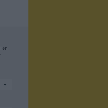
llen
ß