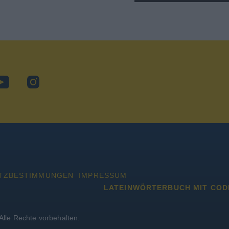
ok
YouTube
Instagram
TZBESTIMMUNGEN
IMPRESSUM
LATEINWÖRTERBUCH MIT COD
lle Rechte vorbehalten.