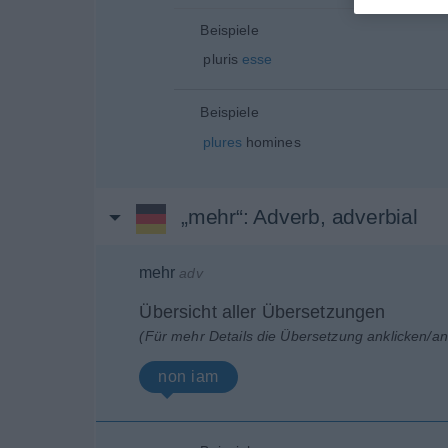
Beispiele
pluris
esse
Beispiele
plures
homines
„mehr“
: Adverb, adverbial
mehr
adv
Übersicht aller Übersetzungen
(Für mehr Details die Übersetzung anklicken/an
non iam