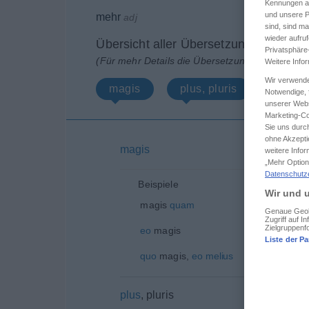
Kennungen au
und unsere P
mehr
adj
sind, sind m
wieder aufruf
Übersicht aller Übersetzungen
Privatsphäre
(Für mehr Details die Übersetzung anklicken/an
Weitere Info
Wir verwende
magis
plus, pluris
Weiter
Notwendige, f
unserer Webs
Marketing-Co
Sie uns durch
ohne Akzepti
magis
weitere Info
„Mehr Option
Datenschutz
Beispiele
Wir und u
magis
quam
Genaue Geolo
Zugriff auf 
Zielgruppenf
eo
magis
Liste der Pa
quo
magis,
eo
melius
plus
, pluris