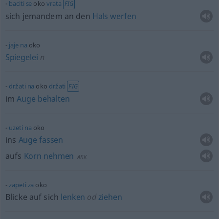
baciti
se
oko
vrata
FIG
sich jemandem an den
Hals
werfen
jaje
na
oko
Spiegelei
n
držati
na
oko
držati
FIG
im
Auge
behalten
uzeti
na
oko
ins
Auge
fassen
aufs
Korn
nehmen
AKK
zapeti
za
oko
Blicke auf sich
lenken
od
ziehen