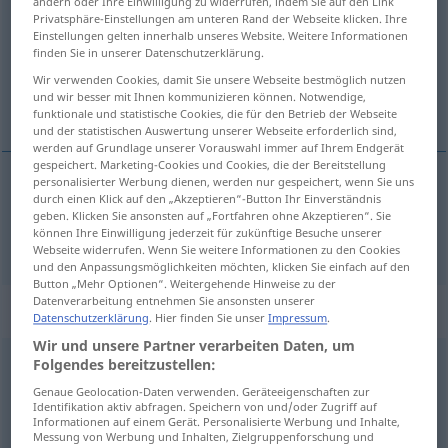
ändern oder Ihre Einwilligung zu widerrufen, indem Sie auf den Link
Privatsphäre-Einstellungen am unteren Rand der Webseite klicken. Ihre
Übersicht aller Übersetzungen
Einstellungen gelten innerhalb unseres Website. Weitere Informationen
finden Sie in unserer Datenschutzerklärung.
(Für mehr Details die Übersetzung anklicken/antippen)
Wir verwenden Cookies, damit Sie unsere Webseite bestmöglich nutzen
und wir besser mit Ihnen kommunizieren können. Notwendige,
Auge
funktionale und statistische Cookies, die für den Betrieb der Webseite
und der statistischen Auswertung unserer Webseite erforderlich sind,
werden auf Grundlage unserer Vorauswahl immer auf Ihrem Endgerät
gespeichert. Marketing-Cookies und Cookies, die der Bereitstellung
personalisierter Werbung dienen, werden nur gespeichert, wenn Sie uns
durch einen Klick auf den „Akzeptieren“-Button Ihr Einverständnis
Auge
n
oko
geben. Klicken Sie ansonsten auf „Fortfahren ohne Akzeptieren“. Sie
können Ihre Einwilligung jederzeit für zukünftige Besuche unserer
Webseite widerrufen. Wenn Sie weitere Informationen zu den Cookies
und den Anpassungsmöglichkeiten möchten, klicken Sie einfach auf den
Button „Mehr Optionen“. Weitergehende Hinweise zu der
Datenverarbeitung entnehmen Sie ansonsten unserer
„oko“
: prijedlog
Datenschutzerklärung
. Hier finden Sie unser
Impressum
.
Wir und unsere Partner verarbeiten Daten, um
oko
Folgendes bereitzustellen:
präp
<
gen
>
Genaue Geolocation-Daten verwenden. Geräteeigenschaften zur
Übersicht aller Übersetzungen
Identifikation aktiv abfragen. Speichern von und/oder Zugriff auf
Informationen auf einem Gerät. Personalisierte Werbung und Inhalte,
(Für mehr Details die Übersetzung anklicken/antippen)
Messung von Werbung und Inhalten, Zielgruppenforschung und