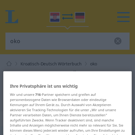
Kroatisch-Deutsch Wörterbuch
oko
Kroatisch-Deutsch Übersetzung für
"oko"
Ihre Privatsphäre ist uns wichtig
Wir und unsere
716
-Partner speichern und greifen auf
"oko" Deutsch Übersetzung
personenbezogene Daten wie Browserdaten oder eindeutige
Kennungen auf Ihrem Gerät zu. Durch Auswahl von Akzeptieren
aktivieren Sie Tracking-Technologien für die unter „Wir und unsere
Partner verarbeiten Daten, um Ihnen Dienste bereitzustellen“
„oko“
aufgeführten Zwecke. Wenn Tracker deaktiviert sind, sind manche
Inhalte und Anzeigen möglicherweise nicht mehr so relevant für Sie. Sie
können dieses Menü jederzeit wieder aufrufen, um Ihre Einstellungen zu
oko
<
pl
oči
;
gen
pl
očiju
>