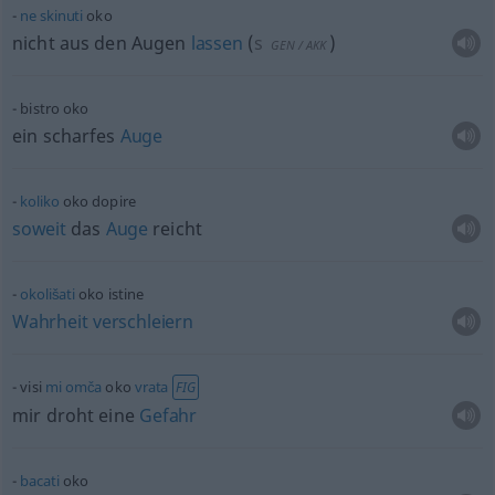
ne
skinuti
oko
nicht aus den Augen
lassen
(
s
)
GEN
/
AKK
bistro oko
ein scharfes
Auge
koliko
oko dopire
soweit
das
Auge
reicht
okolišati
oko istine
Wahrheit
verschleiern
visi
mi
omča
oko
vrata
FIG
mir droht eine
Gefahr
bacati
oko