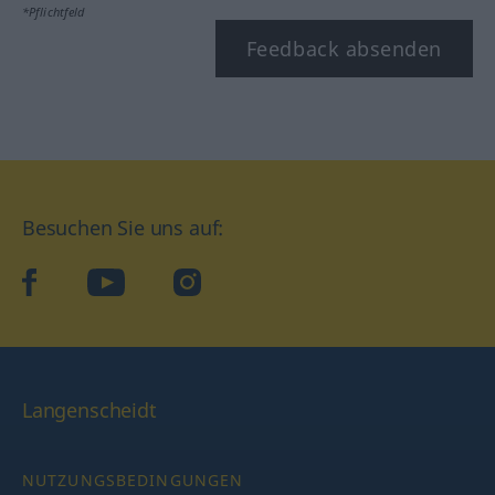
*Pflichtfeld
Feedback absenden
Besuchen Sie uns auf:
facebook
YouTube
Instagram
Langenscheidt
NUTZUNGSBEDINGUNGEN