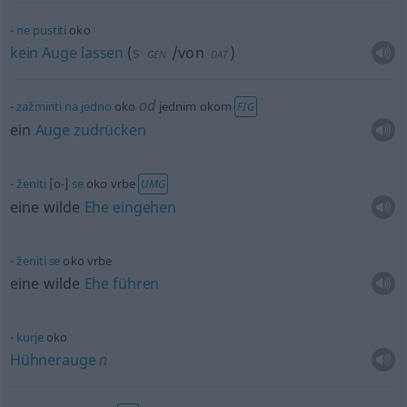
ne
pustiti
oko
kein
Auge
lassen
(
s
/von
)
GEN
DAT
od
zažmiriti
na
jedno
oko
jednim okom
FIG
ein
Auge
zudrücken
ženiti
[o-]
se
oko vrbe
UMG
eine wilde
Ehe
eingehen
ženiti
se
oko vrbe
eine wilde
Ehe
führen
kurje
oko
Hühnerauge
n