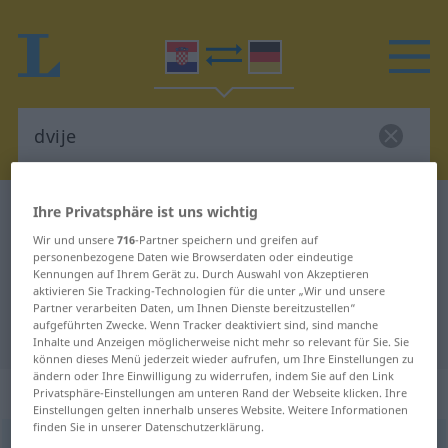
Kroatisch-Deutsch Wörterbuch
dvije
Ihre Privatsphäre ist uns wichtig
Kroatisch-Deutsch Übersetzung für
Wir und unsere
716
-Partner speichern und greifen auf
personenbezogene Daten wie Browserdaten oder eindeutige
"dvije"
Kennungen auf Ihrem Gerät zu. Durch Auswahl von Akzeptieren
aktivieren Sie Tracking-Technologien für die unter „Wir und unsere
Partner verarbeiten Daten, um Ihnen Dienste bereitzustellen“
aufgeführten Zwecke. Wenn Tracker deaktiviert sind, sind manche
"dvije" Deutsch Übersetzung
Inhalte und Anzeigen möglicherweise nicht mehr so relevant für Sie. Sie
können dieses Menü jederzeit wieder aufrufen, um Ihre Einstellungen zu
ändern oder Ihre Einwilligung zu widerrufen, indem Sie auf den Link
„dvije“
Privatsphäre-Einstellungen am unteren Rand der Webseite klicken. Ihre
Einstellungen gelten innerhalb unseres Website. Weitere Informationen
finden Sie in unserer Datenschutzerklärung.
dvije