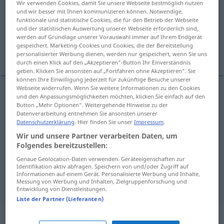
Wir verwenden Cookies, damit Sie unsere Webseite bestmöglich nutzen
und wir besser mit Ihnen kommunizieren können. Notwendige,
Übersicht aller Übersetzungen
funktionale und statistische Cookies, die für den Betrieb der Webseite
und der statistischen Auswertung unserer Webseite erforderlich sind,
(Für mehr Details die Übersetzung anklicken/antippen)
werden auf Grundlage unserer Vorauswahl immer auf Ihrem Endgerät
gespeichert. Marketing-Cookies und Cookies, die der Bereitstellung
Doppelpunkt
personalisierter Werbung dienen, werden nur gespeichert, wenn Sie uns
durch einen Klick auf den „Akzeptieren“-Button Ihr Einverständnis
geben. Klicken Sie ansonsten auf „Fortfahren ohne Akzeptieren“. Sie
können Ihre Einwilligung jederzeit für zukünftige Besuche unserer
Webseite widerrufen. Wenn Sie weitere Informationen zu den Cookies
und den Anpassungsmöglichkeiten möchten, klicken Sie einfach auf den
dva
dvije → siehe „
“
Button „Mehr Optionen“. Weitergehende Hinweise zu der
Datenverarbeitung entnehmen Sie ansonsten unserer
Datenschutzerklärung
. Hier finden Sie unser
Impressum
.
Beispiele
Wir und unsere Partner verarbeiten Daten, um
Folgendes bereitzustellen:
dvije točke
GRAM
Genaue Geolocation-Daten verwenden. Geräteeigenschaften zur
m
Identifikation aktiv abfragen. Speichern von und/oder Zugriff auf
Doppelpunkt
Informationen auf einem Gerät. Personalisierte Werbung und Inhalte,
Messung von Werbung und Inhalten, Zielgruppenforschung und
Entwicklung von Dienstleistungen.
Liste der Partner (Lieferanten)
Beispielsätze für "dvije"