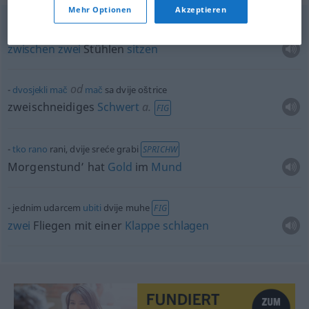
Mehr Optionen
Akzeptieren
od
sjediti
na
između
dvije stolice
FIG
zwischen
zwei
Stühlen
sitzen
od
dvosjekli
mač
mač
sa dvije oštrice
zweischneidiges
Schwert
a.
FIG
tko
rano
rani, dvije sreće grabi
SPRICHW
Morgenstund’ hat
Gold
im
Mund
jednim udarcem
ubiti
dvije muhe
FIG
zwei
Fliegen mit einer
Klappe
schlagen