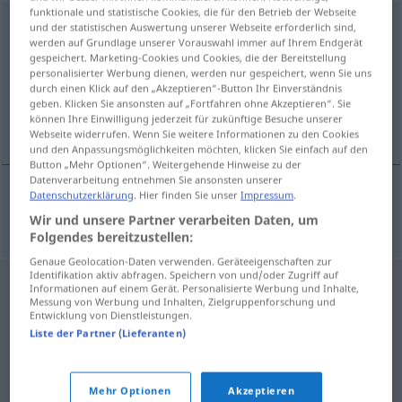
funktionale und statistische Cookies, die für den Betrieb der Webseite
Doppelpunkt
m
<
-(e)s
;
-e
>
und der statistischen Auswertung unserer Webseite erforderlich sind,
werden auf Grundlage unserer Vorauswahl immer auf Ihrem Endgerät
gespeichert. Marketing-Cookies und Cookies, die der Bereitstellung
Übersicht aller Übersetzungen
personalisierter Werbung dienen, werden nur gespeichert, wenn Sie uns
(Für mehr Details die Übersetzung anklicken/antippen)
durch einen Klick auf den „Akzeptieren“-Button Ihr Einverständnis
geben. Klicken Sie ansonsten auf „Fortfahren ohne Akzeptieren“. Sie
können Ihre Einwilligung jederzeit für zukünftige Besuche unserer
dvije točke, dvotočka
Webseite widerrufen. Wenn Sie weitere Informationen zu den Cookies
und den Anpassungsmöglichkeiten möchten, klicken Sie einfach auf den
Button „Mehr Optionen“. Weitergehende Hinweise zu der
Datenverarbeitung entnehmen Sie ansonsten unserer
Datenschutzerklärung
. Hier finden Sie unser
Impressum
.
dvije
točke,
dvotočka
Doppelpunkt
GRAM
Wir und unsere Partner verarbeiten Daten, um
Folgendes bereitzustellen:
Genaue Geolocation-Daten verwenden. Geräteeigenschaften zur
Identifikation aktiv abfragen. Speichern von und/oder Zugriff auf
Informationen auf einem Gerät. Personalisierte Werbung und Inhalte,
Messung von Werbung und Inhalten, Zielgruppenforschung und
Entwicklung von Dienstleistungen.
Liste der Partner (Lieferanten)
Mehr Optionen
Akzeptieren