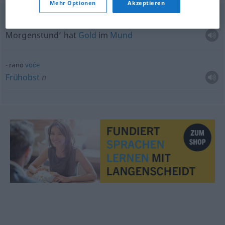
Mehr Optionen
Akzeptieren
tko
rano rani,
dvije
sreće grabi
SPRICHW
Morgenstund’ hat
Gold
im
Mund
rano
voće
Frühobst
n