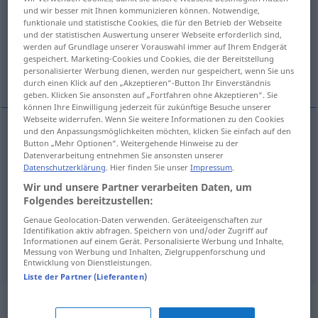
und wir besser mit Ihnen kommunizieren können. Notwendige,
funktionale und statistische Cookies, die für den Betrieb der Webseite
Übersicht aller Übersetzungen
und der statistischen Auswertung unserer Webseite erforderlich sind,
(Für mehr Details die Übersetzung anklicken/antippen)
werden auf Grundlage unserer Vorauswahl immer auf Ihrem Endgerät
gespeichert. Marketing-Cookies und Cookies, die der Bereitstellung
personalisierter Werbung dienen, werden nur gespeichert, wenn Sie uns
sehr früh aufstehen
durch einen Klick auf den „Akzeptieren“-Button Ihr Einverständnis
geben. Klicken Sie ansonsten auf „Fortfahren ohne Akzeptieren“. Sie
können Ihre Einwilligung jederzeit für zukünftige Besuche unserer
Webseite widerrufen. Wenn Sie weitere Informationen zu den Cookies
und den Anpassungsmöglichkeiten möchten, klicken Sie einfach auf den
Button „Mehr Optionen“. Weitergehende Hinweise zu der
ran
rano → siehe „
“
Datenverarbeitung entnehmen Sie ansonsten unserer
Datenschutzerklärung
. Hier finden Sie unser
Impressum
.
Wir und unsere Partner verarbeiten Daten, um
Beispiele
Folgendes bereitzustellen:
rano
raniti
Genaue Geolocation-Daten verwenden. Geräteeigenschaften zur
Identifikation aktiv abfragen. Speichern von und/oder Zugriff auf
sehr
früh
aufstehen
Informationen auf einem Gerät. Personalisierte Werbung und Inhalte,
Messung von Werbung und Inhalten, Zielgruppenforschung und
Entwicklung von Dienstleistungen.
Liste der Partner (Lieferanten)
Beispielsätze für "rano"