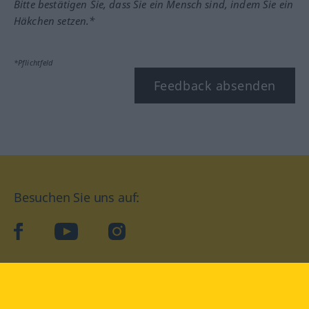
Bitte bestätigen Sie, dass Sie ein Mensch sind, indem Sie ein
Häkchen setzen.*
*Pflichtfeld
Feedback absenden
Besuchen Sie uns auf:
facebook
YouTube
Instagram