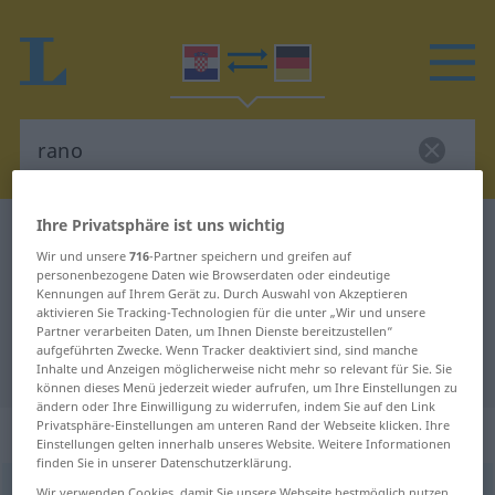
Ihre Privatsphäre ist uns wichtig
Kroatisch-Deutsch Wörterbuch
rano
Wir und unsere
716
-Partner speichern und greifen auf
Kroatisch-Deutsch Übersetzung für
personenbezogene Daten wie Browserdaten oder eindeutige
Kennungen auf Ihrem Gerät zu. Durch Auswahl von Akzeptieren
"rano"
aktivieren Sie Tracking-Technologien für die unter „Wir und unsere
Partner verarbeiten Daten, um Ihnen Dienste bereitzustellen“
aufgeführten Zwecke. Wenn Tracker deaktiviert sind, sind manche
"rano" Deutsch Übersetzung
Inhalte und Anzeigen möglicherweise nicht mehr so relevant für Sie. Sie
können dieses Menü jederzeit wieder aufrufen, um Ihre Einstellungen zu
ändern oder Ihre Einwilligung zu widerrufen, indem Sie auf den Link
Privatsphäre-Einstellungen am unteren Rand der Webseite klicken. Ihre
„rano“
: prilog
Einstellungen gelten innerhalb unseres Website. Weitere Informationen
finden Sie in unserer Datenschutzerklärung.
rano
adv
Wir verwenden Cookies, damit Sie unsere Webseite bestmöglich nutzen