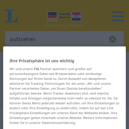
Ihre Privatsphäre ist uns wichtig
Deutsch-Kroatisch Wörterbuch
aufstehen
Deutsch-Kroatisch Übersetzung für
Wir und unsere
716
-Partner speichern und greifen auf
personenbezogene Daten wie Browserdaten oder eindeutige
"aufstehen"
Kennungen auf Ihrem Gerät zu. Durch Auswahl von Akzeptieren
aktivieren Sie Tracking-Technologien für die unter „Wir und unsere
Partner verarbeiten Daten, um Ihnen Dienste bereitzustellen“
aufgeführten Zwecke. Wenn Tracker deaktiviert sind, sind manche
"aufstehen" Kroatisch Übersetzung
Inhalte und Anzeigen möglicherweise nicht mehr so relevant für Sie. Sie
können dieses Menü jederzeit wieder aufrufen, um Ihre Einstellungen zu
ändern oder Ihre Einwilligung zu widerrufen, indem Sie auf den Link
„aufstehen“
Privatsphäre-Einstellungen am unteren Rand der Webseite klicken. Ihre
Einstellungen gelten innerhalb unseres Website. Weitere Informationen
finden Sie in unserer Datenschutzerklärung.
aufstehen
→
stehen
<
trennb
;
-ge-
;
>