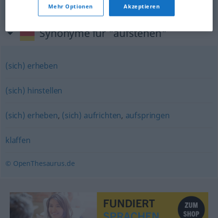
Mehr Optionen
Akzeptieren
Synonyme für "aufstehen"
(sich) erheben
(sich) hinstellen
(sich) erheben
,
(sich) aufrichten
,
aufspringen
klaffen
© OpenThesaurus.de