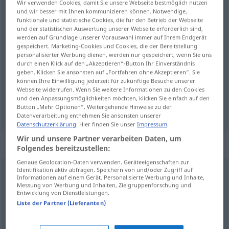
Wir verwenden Cookies, damit Sie unsere Webseite bestmöglich nutzen
und wir besser mit Ihnen kommunizieren können. Notwendige,
Übersicht aller Übersetzungen
funktionale und statistische Cookies, die für den Betrieb der Webseite
und der statistischen Auswertung unserer Webseite erforderlich sind,
(Für mehr Details die Übersetzung anklicken/antippen)
werden auf Grundlage unserer Vorauswahl immer auf Ihrem Endgerät
gespeichert. Marketing-Cookies und Cookies, die der Bereitstellung
dignuti se
personalisierter Werbung dienen, werden nur gespeichert, wenn Sie uns
durch einen Klick auf den „Akzeptieren“-Button Ihr Einverständnis
geben. Klicken Sie ansonsten auf „Fortfahren ohne Akzeptieren“. Sie
können Ihre Einwilligung jederzeit für zukünftige Besuche unserer
Webseite widerrufen. Wenn Sie weitere Informationen zu den Cookies
und den Anpassungsmöglichkeiten möchten, klicken Sie einfach auf den
dignuti
(-zati)
se
aufstehen
Button „Mehr Optionen“. Weitergehende Hinweise zu der
Datenverarbeitung entnehmen Sie ansonsten unserer
Datenschutzerklärung
. Hier finden Sie unser
Impressum
.
Wir und unsere Partner verarbeiten Daten, um
Beispielsätze für "aufstehen"
Folgendes bereitzustellen:
Genaue Geolocation-Daten verwenden. Geräteeigenschaften zur
Identifikation aktiv abfragen. Speichern von und/oder Zugriff auf
mit dem linken
Fuß
aufstehen
FIG
Informationen auf einem Gerät. Personalisierte Werbung und Inhalte,
Messung von Werbung und Inhalten, Zielgruppenforschung und
ustati
lijevom nogom
Entwicklung von Dienstleistungen.
Liste der Partner (Lieferanten)
mit dem linken
Bein
aufstehen
FIG
ustati
na
lijevu nogu