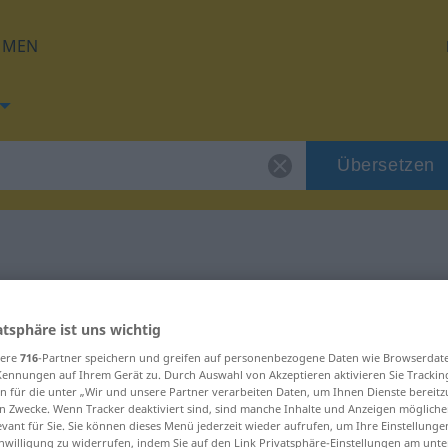
HMEN
Übersetzen
 für "ustati"
atsphäre ist uns wichtig
sere
716
-Partner speichern und greifen auf personenbezogene Daten wie Browserdat
Kennungen auf Ihrem Gerät zu. Durch Auswahl von Akzeptieren aktivieren Sie Trackin
n für die unter „Wir und unsere Partner verarbeiten Daten, um Ihnen Dienste bereitz
n Zwecke. Wenn Tracker deaktiviert sind, sind manche Inhalte und Anzeigen mögliche
evant für Sie. Sie können dieses Menü jederzeit wieder aufrufen, um Ihre Einstellung
inwilligung zu widerrufen, indem Sie auf den Link Privatsphäre-Einstellungen am unt