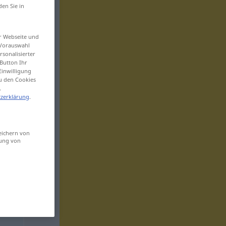
den Sie in
er Webseite und
 Vorauswahl
sonalisierter
Button Ihr
Einwilligung
zu den Cookies
.
zerklärung
.
eichern von
sung von