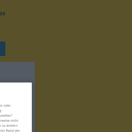
DE
en oder
g-
ustellen“
rweise nicht
en zu ändern
eren Rand der