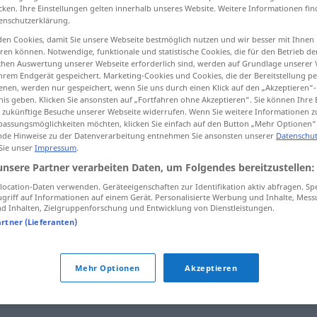
cken. Ihre Einstellungen gelten innerhalb unseres Website. Weitere Informationen fin
enschutzerklärung.
en Cookies, damit Sie unsere Webseite bestmöglich nutzen und wir besser mit Ihnen
en können. Notwendige, funktionale und statistische Cookies, die für den Betrieb d
tippen)
ischen Auswertung unserer Webseite erforderlich sind, werden auf Grundlage unserer
hrem Endgerät gespeichert. Marketing-Cookies und Cookies, die der Bereitstellung per
nen, werden nur gespeichert, wenn Sie uns durch einen Klick auf den „Akzeptieren“-
hnen
nis geben. Klicken Sie ansonsten auf „Fortfahren ohne Akzeptieren“. Sie können Ihre 
ür zukünftige Besuche unserer Webseite widerrufen. Wenn Sie weitere Informationen 
assungsmöglichkeiten möchten, klicken Sie einfach auf den Button „Mehr Optionen“
de Hinweise zu der Datenverarbeitung entnehmen Sie ansonsten unserer
Datenschut
 Sie unser
Impressum
.
ustati
unsere Partner verarbeiten Daten, um Folgendes bereitzustellen:
ocation-Daten verwenden. Geräteeigenschaften zur Identifikation aktiv abfragen. Sp
griff auf Informationen auf einem Gerät. Personalisierte Werbung und Inhalte, Mes
n
)
ustati
AKK
 Inhalten, Zielgruppenforschung und Entwicklung von Dienstleistungen.
artner (Lieferanten)
ustati
na
lijevu nogu
FIG
Mehr Optionen
Akzeptieren
ustati
na
oružje