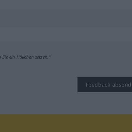
m Sie ein Häkchen setzen.*
Feedback absend