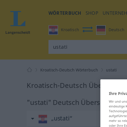
WÖRTERBUCH
SHOP
UNTERNE
Kroatisch
Deutsch
Kroatisch-Deutsch Wörterbuch
ustati
Kroatisch-Deutsch Übersetzung
Ihre Priv
"ustati" Deutsch Übersetzung
Wir und un
eindeutige 
Technologie
aufgeführte
„ustati“
mehr so rel
oder Ihre E