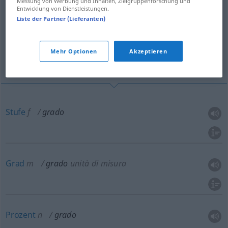
Messung von Werbung und Inhalten, Zielgruppenforschung und
Entwicklung von Dienstleistungen.
(Für mehr Details die Übersetzung anklicken/antippen)
Liste der Partner (Lieferanten)
Stufe
Grad
Prozent
Mehr Optionen
Akzeptieren
Dienstgrad
Weitere Beispiele...
Stufe
f
grado
Grad
m
grado
unità di misura
Prozent
n
grado