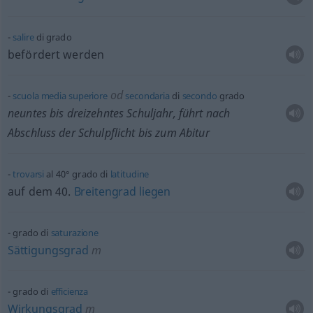
salire
di grado
befördert werden
od
scuola
media
superiore
secondaria
di
secondo
grado
neuntes bis dreizehntes Schuljahr, führt nach
Abschluss der Schulpflicht bis zum Abitur
trovarsi
al 40° grado di
latitudine
auf dem 40.
Breitengrad
liegen
grado di
saturazione
Sättigungsgrad
m
grado di
efficienza
Wirkungsgrad
m