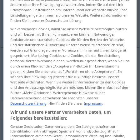
ändern oder Ihre Einwilligung zu widerrufen, indem Sie auf den Link
Privatsphäre-Einstellungen am unteren Rand der Webseite klicken. Ihre
Übersicht aller Übersetzungen
Einstellungen gelten innerhalb unseres Website. Weitere Informationen
(Für mehr Details die Übersetzung anklicken/antippen)
finden Sie in unserer Datenschutzerklärung.
Wir verwenden Cookies, damit Sie unsere Webseite bestmöglich nutzen
gerne
und wir besser mit Ihnen kommunizieren können. Notwendige,
funktionale und statistische Cookies, die für den Betrieb der Webseite
und der statistischen Auswertung unserer Webseite erforderlich sind,
werden auf Grundlage unserer Vorauswahl immer auf Ihrem Endgerät
gespeichert. Marketing-Cookies und Cookies, die der Bereitstellung
Beispiele
personalisierter Werbung dienen, werden nur gespeichert, wenn Sie uns
durch einen Klick auf den „Akzeptieren“-Button Ihr Einverständnis
di
buon
grado
geben. Klicken Sie ansonsten auf „Fortfahren ohne Akzeptieren“. Sie
können Ihre Einwilligung jederzeit für zukünftige Besuche unserer
gern(e)
Webseite widerrufen. Wenn Sie weitere Informationen zu den Cookies
und den Anpassungsmöglichkeiten möchten, klicken Sie einfach auf den
Button „Mehr Optionen“. Weitergehende Hinweise zu der
Datenverarbeitung entnehmen Sie ansonsten unserer
Datenschutzerklärung
. Hier finden Sie unser
Impressum
.
„grado“
: maschile
Wir und unsere Partner verarbeiten Daten, um
Folgendes bereitzustellen:
grado
[ˈgraːdo]
m
Genaue Geolocation-Daten verwenden. Geräteeigenschaften zur
Identifikation aktiv abfragen. Speichern von und/oder Zugriff auf
Informationen auf einem Gerät. Personalisierte Werbung und Inhalte,
Übersicht aller Übersetzungen