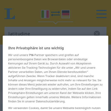
Ihre Privatsphäre ist uns wichtig
Italienisch-Deutsch Wörterbuch
latitudine
Wir und unsere
716
-Partner speichern und greifen auf
Italienisch-Deutsch Übersetzung
personenbezogene Daten wie Browserdaten oder eindeutige
Kennungen auf Ihrem Gerät zu. Durch Auswahl von Akzeptieren
für "latitudine"
aktivieren Sie Tracking-Technologien für die unter „Wir und unsere
Partner verarbeiten Daten, um Ihnen Dienste bereitzustellen“
aufgeführten Zwecke. Wenn Tracker deaktiviert sind, sind manche
Inhalte und Anzeigen möglicherweise nicht mehr so relevant für Sie. Sie
"latitudine" Deutsch Übersetzung
können dieses Menü jederzeit wieder aufrufen, um Ihre Einstellungen zu
ändern oder Ihre Einwilligung zu widerrufen, indem Sie auf den Link
Privatsphäre-Einstellungen am unteren Rand der Webseite klicken. Ihre
„latitudine“
: femminile
Einstellungen gelten innerhalb unseres Website. Weitere Informationen
finden Sie in unserer Datenschutzerklärung.
Wir verwenden Cookies, damit Sie unsere Webseite bestmöglich nutzen
latitudine
[latiˈtuːdine]
f