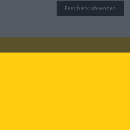
Feedback absenden
Besuchen Sie uns auf:
facebook
YouTube
Instagram
Langenscheidt
NUTZUNGSBEDINGUNGEN