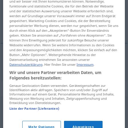
und wir besser mit Ihnen kommunizieren können. Notwendige,
funktionale und statistische Cookies, die für den Betrieb der Webseite
Übersicht aller Übersetzungen
und der statistischen Auswertung unserer Webseite erforderlich sind,
werden auf Grundlage unserer Vorauswahl immer auf Ihrem Endgerät
(Für mehr Details die Übersetzung anklicken/antippen)
gespeichert. Marketing-Cookies und Cookies, die der Bereitstellung
personalisierter Werbung dienen, werden nur gespeichert, wenn Sie uns
Breite
durch einen Klick auf den „Akzeptieren“-Button Ihr Einverständnis
geben. Klicken Sie ansonsten auf „Fortfahren ohne Akzeptieren“. Sie
können Ihre Einwilligung jederzeit für zukünftige Besuche unserer
Webseite widerrufen. Wenn Sie weitere Informationen zu den Cookies
und den Anpassungsmöglichkeiten möchten, klicken Sie einfach auf den
Button „Mehr Optionen“. Weitergehende Hinweise zu der
Breite
f
latitudine
Datenverarbeitung entnehmen Sie ansonsten unserer
Datenschutzerklärung
. Hier finden Sie unser
Impressum
.
Wir und unsere Partner verarbeiten Daten, um
Folgendes bereitzustellen:
Genaue Geolocation-Daten verwenden. Geräteeigenschaften zur
Synonyme für "latitudine"
Identifikation aktiv abfragen. Speichern von und/oder Zugriff auf
Informationen auf einem Gerät. Personalisierte Werbung und Inhalte,
Messung von Werbung und Inhalten, Zielgruppenforschung und
Entwicklung von Dienstleistungen.
ampiezza
,
estensione
Liste der Partner (Lieferanten)
© Thesauro italiano
Mehr Optionen
Akzeptieren