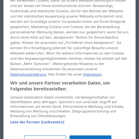
Wir verwenden Cookies, damit Sie unsere Webseite bestmöglich nutzen
und wir besser mit Ihnen kommunizieren können. Notwendige,
Übersicht aller Übersetzungen
funktionale und statistische Cookies, die für den Betrieb der Webseite
und der statistischen Auswertung unserer Webseite erforderlich sind,
(Für mehr Details die Übersetzung anklicken/antippen)
werden auf Grundlage unserer Vorauswahl immer auf Ihrem Endgerät
gespeichert. Marketing-Cookies und Cookies, die der Bereitstellung
ruhig, ausgeglichen, leidenschaftslos
personalisierter Werbung dienen, werden nur gespeichert, wenn Sie uns
durch einen Klick auf den „Akzeptieren“-Button Ihr Einverständnis
geben. Klicken Sie ansonsten auf „Fortfahren ohne Akzeptieren“. Sie
können Ihre Einwilligung jederzeit für zukünftige Besuche unserer
heiter
Webseite widerrufen. Wenn Sie weitere Informationen zu den Cookies
und den Anpassungsmöglichkeiten möchten, klicken Sie einfach auf den
Button „Mehr Optionen“. Weitergehende Hinweise zu der
Datenverarbeitung entnehmen Sie ansonsten unserer
Datenschutzerklärung
. Hier finden Sie unser
Impressum
.
ruhig
serein
(≈ calme)
Wir und unsere Partner verarbeiten Daten, um
Folgendes bereitzustellen:
ausgeglichen
serein
personne
Genaue Geolocation-Daten verwenden. Geräteeigenschaften zur
Identifikation aktiv abfragen. Speichern von und/oder Zugriff auf
Informationen auf einem Gerät. Personalisierte Werbung und Inhalte,
leidenschaftslos
serein
Messung von Werbung und Inhalten, Zielgruppenforschung und
Entwicklung von Dienstleistungen.
Liste der Partner (Lieferanten)