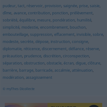
pudeur
,
tact
,
réservoir
,
provision
,
saignée
,
prise
,
saisie
,
dîme
,
avance
,
contribution
,
ponction
,
prélèvement
,
sobriété
,
équilibre
,
mesure
,
pondération
,
humilité
,
simplicité
,
modestie
,
encombrement
,
bouchon
,
embouteillage
,
suppression
,
effacement
,
invisible
,
sobre
,
modeste
,
secrète
,
dépose
,
instruction
,
consigne
,
diplomatie
,
réticence
,
discernement
,
défiance
,
réserve
,
précaution
,
prudence
,
discrétion
,
circonspection
,
séparation
,
obstruction
,
obstacle
,
écran
,
digue
,
clôture
,
barrière
,
barrage
,
barricade
,
accalmie
,
atténuation
,
modération
,
assagissement
© myThes Dicollecte