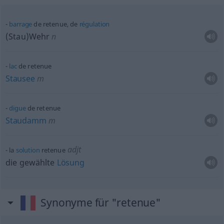
barrage
de retenue, de
régulation
(Stau)Wehr
n
lac
de retenue
Stausee
m
digue
de retenue
Staudamm
m
adjt
la
solution
retenue
die gewählte
Lösung
Synonyme für "retenue"