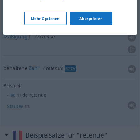
Mehr Optionen
Akzeptieren
Zurückhaltung
f
retenue
(≈ réserve)
Mäßigung
f
retenue
behaltene
Zahl
retenue
MATH
Beispiele
m
lac
de retenue
m
Stausee
Beispielsätze für "retenue"