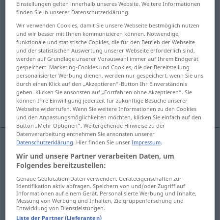
Einstellungen gelten innerhalb unseres Website. Weitere Informationen
finden Sie in unserer Datenschutzerklärung.
Übersicht aller Übersetzungen
Wir verwenden Cookies, damit Sie unsere Webseite bestmöglich nutzen
(Für mehr Details die Übersetzung anklicken/antippen)
und wir besser mit Ihnen kommunizieren können. Notwendige,
funktionale und statistische Cookies, die für den Betrieb der Webseite
Nachsitzen
Abzug
und der statistischen Auswertung unserer Webseite erforderlich sind,
werden auf Grundlage unserer Vorauswahl immer auf Ihrem Endgerät
gespeichert. Marketing-Cookies und Cookies, die der Bereitstellung
personalisierter Werbung dienen, werden nur gespeichert, wenn Sie uns
Zurückhaltung, Mäßigung
durch einen Klick auf den „Akzeptieren“-Button Ihr Einverständnis
geben. Klicken Sie ansonsten auf „Fortfahren ohne Akzeptieren“. Sie
können Ihre Einwilligung jederzeit für zukünftige Besuche unserer
behaltene Zahl
Weitere Beispiele...
Webseite widerrufen. Wenn Sie weitere Informationen zu den Cookies
und den Anpassungsmöglichkeiten möchten, klicken Sie einfach auf den
Button „Mehr Optionen“. Weitergehende Hinweise zu der
Datenverarbeitung entnehmen Sie ansonsten unserer
Datenschutzerklärung
. Hier finden Sie unser
Impressum
.
Nachsitzen
n
retenue
Wir und unsere Partner verarbeiten Daten, um
ÉCOLE
Folgendes bereitzustellen:
Genaue Geolocation-Daten verwenden. Geräteeigenschaften zur
Identifikation aktiv abfragen. Speichern von und/oder Zugriff auf
Informationen auf einem Gerät. Personalisierte Werbung und Inhalte,
Messung von Werbung und Inhalten, Zielgruppenforschung und
Abzug
m
(
von
)
retenue
sur
(≈ prélèvement)
Entwicklung von Dienstleistungen.
Liste der Partner (Lieferanten)