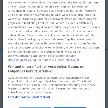
Wir verwenden Cookies, damit Sie unsere Webseite bestmöglich nutzen
und wir besser mit Ihnen kommunizieren können. Notwendige,
Übersicht aller Übersetzungen
funktionale und statistische Cookies, die für den Betrieb der Webseite
(Für mehr Details die Übersetzung anklicken/antippen)
und der statistischen Auswertung unserer Webseite erforderlich sind,
werden auf Grundlage unserer Vorauswahl immer auf Ihrem Endgerät
gespeichert. Marketing-Cookies und Cookies, die der Bereitstellung
ausrufen, proklamieren, bekannt geben
personalisierter Werbung dienen, werden nur gespeichert, wenn Sie uns
durch einen Klick auf den „Akzeptieren“-Button Ihr Einverständnis
geben. Klicken Sie ansonsten auf „Fortfahren ohne Akzeptieren“. Sie
erklären, verkünden
können Ihre Einwilligung jederzeit für zukünftige Besuche unserer
Webseite widerrufen. Wenn Sie weitere Informationen zu den Cookies
und den Anpassungsmöglichkeiten möchten, klicken Sie einfach auf den
Button „Mehr Optionen“. Weitergehende Hinweise zu der
Datenverarbeitung entnehmen Sie ansonsten unserer
Datenschutzerklärung
. Hier finden Sie unser
Impressum
.
ausrufen
proclamer
indépendance, etc
Wir und unsere Partner verarbeiten Daten, um
Folgendes bereitzustellen:
proklamieren
proclamer
Genaue Geolocation-Daten verwenden. Geräteeigenschaften zur
Identifikation aktiv abfragen. Speichern von und/oder Zugriff auf
Informationen auf einem Gerät. Personalisierte Werbung und Inhalte,
bekannt
geben
proclamer
résultats
Messung von Werbung und Inhalten, Zielgruppenforschung und
Entwicklung von Dienstleistungen.
Liste der Partner (Lieferanten)