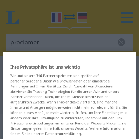
Französisch-Deutsch Wörterbuch
proclamer
Ihre Privatsphäre ist uns wichtig
Französisch-Deutsch Übersetzung
Wir und unsere
716
-Partner speichern und greifen auf
personenbezogene Daten wie Browserdaten oder eindeutige
für "proclamer"
Kennungen auf Ihrem Gerät zu. Durch Auswahl von Akzeptieren
aktivieren Sie Tracking-Technologien für die unter „Wir und unsere
Partner verarbeiten Daten, um Ihnen Dienste bereitzustellen“
aufgeführten Zwecke. Wenn Tracker deaktiviert sind, sind manche
"proclamer" Deutsch Übersetzung
Inhalte und Anzeigen möglicherweise nicht mehr so relevant für Sie. Sie
können dieses Menü jederzeit wieder aufrufen, um Ihre Einstellungen zu
ändern oder Ihre Einwilligung zu widerrufen, indem Sie auf den Link
„proclamer“
: verbe transitif
Privatsphäre-Einstellungen am unteren Rand der Webseite klicken. Ihre
Einstellungen gelten innerhalb unseres Website. Weitere Informationen
finden Sie in unserer Datenschutzerklärung.
proclamer
[pʀɔklame]
v/t