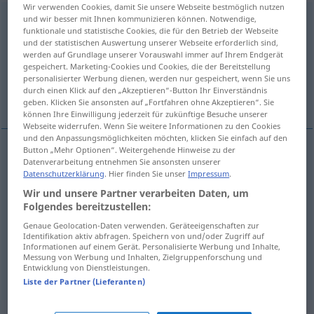
Wir verwenden Cookies, damit Sie unsere Webseite bestmöglich nutzen
und wir besser mit Ihnen kommunizieren können. Notwendige,
verkünden
v/t
<
-e-
;
sans ge
>
funktionale und statistische Cookies, die für den Betrieb der Webseite
und der statistischen Auswertung unserer Webseite erforderlich sind,
Übersicht aller Übersetzungen
werden auf Grundlage unserer Vorauswahl immer auf Ihrem Endgerät
(Für mehr Details die Übersetzung anklicken/antippen)
gespeichert. Marketing-Cookies und Cookies, die der Bereitstellung
personalisierter Werbung dienen, werden nur gespeichert, wenn Sie uns
durch einen Klick auf den „Akzeptieren“-Button Ihr Einverständnis
annoncer, proclamer, promulguer, prononcer
geben. Klicken Sie ansonsten auf „Fortfahren ohne Akzeptieren“. Sie
können Ihre Einwilligung jederzeit für zukünftige Besuche unserer
Webseite widerrufen. Wenn Sie weitere Informationen zu den Cookies
und den Anpassungsmöglichkeiten möchten, klicken Sie einfach auf den
Button „Mehr Optionen“. Weitergehende Hinweise zu der
Datenverarbeitung entnehmen Sie ansonsten unserer
annoncer
verkünden
a.
FIG
Datenschutzerklärung
. Hier finden Sie unser
Impressum
.
Wir und unsere Partner verarbeiten Daten, um
proclamer
verkünden
öffentlich
Folgendes bereitzustellen:
Genaue Geolocation-Daten verwenden. Geräteeigenschaften zur
promulguer
verkünden
Gesetz
Identifikation aktiv abfragen. Speichern von und/oder Zugriff auf
Informationen auf einem Gerät. Personalisierte Werbung und Inhalte,
Messung von Werbung und Inhalten, Zielgruppenforschung und
prononcer
verkünden
Urteil
Entwicklung von Dienstleistungen.
Liste der Partner (Lieferanten)