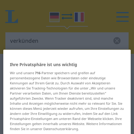
Deutsch-Französisch Wörterbuch
verkünden
Ihre Privatsphäre ist uns wichtig
Deutsch-Französisch Übersetzung
Wir und unsere
716
-Partner speichern und greifen auf
personenbezogene Daten wie Browserdaten oder eindeutige
für "verkünden"
Kennungen auf Ihrem Gerät zu. Durch Auswahl von Akzeptieren
aktivieren Sie Tracking-Technologien für die unter „Wir und unsere
Partner verarbeiten Daten, um Ihnen Dienste bereitzustellen“
aufgeführten Zwecke. Wenn Tracker deaktiviert sind, sind manche
"verkünden" Französisch
Inhalte und Anzeigen möglicherweise nicht mehr so relevant für Sie. Sie
Übersetzung
können dieses Menü jederzeit wieder aufrufen, um Ihre Einstellungen zu
ändern oder Ihre Einwilligung zu widerrufen, indem Sie auf den Link
Privatsphäre-Einstellungen am unteren Rand der Webseite klicken. Ihre
Einstellungen gelten innerhalb unseres Website. Weitere Informationen
„verkünden“
: transitives Verb
finden Sie in unserer Datenschutzerklärung.