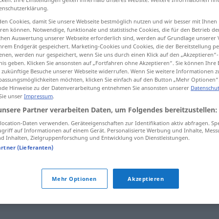
enschutzerklärung.
en Cookies, damit Sie unsere Webseite bestmöglich nutzen und wir besser mit Ihnen
en können. Notwendige, funktionale und statistische Cookies, die für den Betrieb d
ischen Auswertung unserer Webseite erforderlich sind, werden auf Grundlage unserer
tippen)
hrem Endgerät gespeichert. Marketing-Cookies und Cookies, die der Bereitstellung per
nen, werden nur gespeichert, wenn Sie uns durch einen Klick auf den „Akzeptieren“-
nis geben. Klicken Sie ansonsten auf „Fortfahren ohne Akzeptieren“. Sie können Ihre 
ür zukünftige Besuche unserer Webseite widerrufen. Wenn Sie weitere Informationen 
assungsmöglichkeiten möchten, klicken Sie einfach auf den Button „Mehr Optionen“
publik
publikmachen → siehe „
“
de Hinweise zu der Datenverarbeitung entnehmen Sie ansonsten unserer
Datenschut
 Sie unser
Impressum
.
unsere Partner verarbeiten Daten, um Folgendes bereitzustellen:
en"
ocation-Daten verwenden. Geräteeigenschaften zur Identifikation aktiv abfragen. Sp
griff auf Informationen auf einem Gerät. Personalisierte Werbung und Inhalte, Mes
 Inhalten, Zielgruppenforschung und Entwicklung von Dienstleistungen.
artner (Lieferanten)
oklamieren
,
kundtun
,
mitteilen (lassen)
,
bekanntmachen
,
Mehr Optionen
Akzeptieren