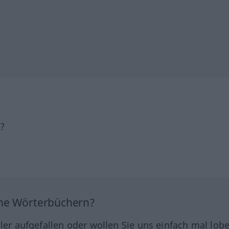
h?
ine Wörterbüchern?
hler aufgefallen oder wollen Sie uns einfach mal lob