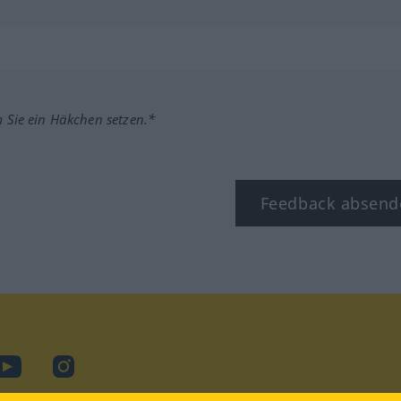
m Sie ein Häkchen setzen.*
Feedback absend
ook
YouTube
Instagram