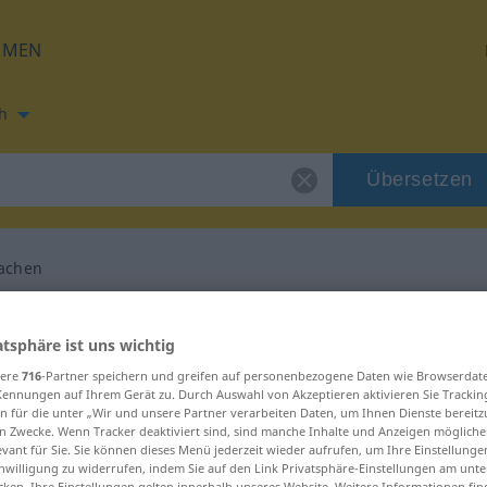
HMEN
h
Übersetzen
achen
ung für "publikmachen"
atsphäre ist uns wichtig
sere
716
-Partner speichern und greifen auf personenbezogene Daten wie Browserdat
bersetzung
Kennungen auf Ihrem Gerät zu. Durch Auswahl von Akzeptieren aktivieren Sie Trackin
n für die unter „Wir und unsere Partner verarbeiten Daten, um Ihnen Dienste bereitz
n Zwecke. Wenn Tracker deaktiviert sind, sind manche Inhalte und Anzeigen mögliche
s Verb
evant für Sie. Sie können dieses Menü jederzeit wieder aufrufen, um Ihre Einstellung
inwilligung zu widerrufen, indem Sie auf den Link Privatsphäre-Einstellungen am unt
cken. Ihre Einstellungen gelten innerhalb unseres Website. Weitere Informationen fin