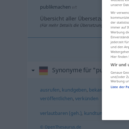
unserer Dat
publikmachen
v/t
Wir verwend
Übersicht aller Übersetzungen
kommunizier
der statist
(Für mehr Details die Übersetzung anklicken/an
immer auf I
Werbung die
Einverständ
jederzeit f
und den Anp
Weitergehen
Hier finden
Wir und 
Synonyme für "publikmach
Genaue Geol
und/oder Zu
Werbung und
Liste der P
ausrufen
,
kundgeben
,
bekanntgeben
,
pr
veröffentlichen
,
verkünden
verlautbaren (geh.)
,
kundtun (geh.)
© OpenThesaurus.de