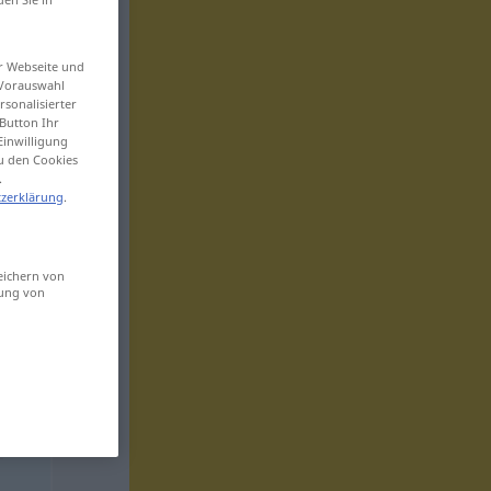
er Webseite und
 Vorauswahl
sonalisierter
Button Ihr
Einwilligung
zu den Cookies
.
zerklärung
.
eichern von
sung von