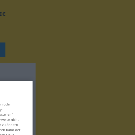
DE
en oder
g-
ustellen“
rweise nicht
en zu ändern
eren Rand der
den Sie in