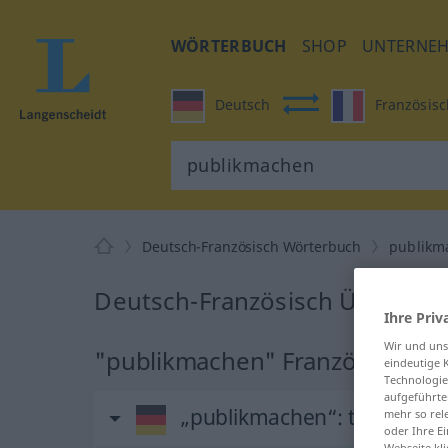
WÖRTERBUCH
SHOP
UNTERNE
Deutsch
Französisc
Deutsch-Französisch Wörterbuch
publikm
Deutsch-Französisch Übersetz
Ihre Priv
Wir und un
"publikmachen" Französisch Ü
eindeutige 
Technologie
aufgeführte
„publikmachen“
: transitive
mehr so rel
oder Ihre E
Webseite kli