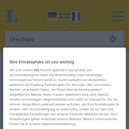
Deutsch-Französisch Wörterbuch
Unschuld
Ihre Privatsphäre ist uns wichtig
Deutsch-Französisch Übersetzung
Wir und unsere
716
-Partner speichern und greifen auf
personenbezogene Daten wie Browserdaten oder eindeutige
für "Unschuld"
Kennungen auf Ihrem Gerät zu. Durch Auswahl von Akzeptieren
aktivieren Sie Tracking-Technologien für die unter „Wir und unsere
Partner verarbeiten Daten, um Ihnen Dienste bereitzustellen“
aufgeführten Zwecke. Wenn Tracker deaktiviert sind, sind manche
"Unschuld" Französisch
Inhalte und Anzeigen möglicherweise nicht mehr so relevant für Sie. Sie
können dieses Menü jederzeit wieder aufrufen, um Ihre Einstellungen zu
Übersetzung
ändern oder Ihre Einwilligung zu widerrufen, indem Sie auf den Link
Privatsphäre-Einstellungen am unteren Rand der Webseite klicken. Ihre
Einstellungen gelten innerhalb unseres Website. Weitere Informationen
„Unschuld“
: Femininum
finden Sie in unserer Datenschutzerklärung.