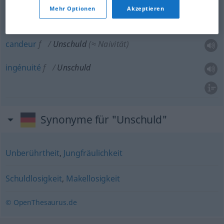
Mehr Optionen
Akzeptieren
innocence
f
Unschuld
(≈ Unverdorbenheit)
candeur
f
Unschuld
(≈ Naivität)
ingénuité
f
Unschuld
Synonyme für "Unschuld"
Unberührtheit
,
Jungfräulichkeit
Schuldlosigkeit
,
Makellosigkeit
© OpenThesaurus.de