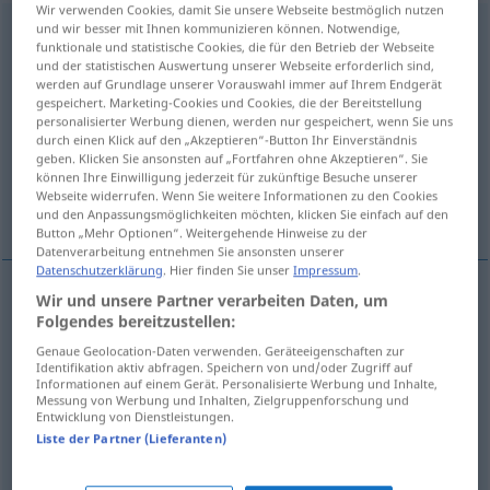
Wir verwenden Cookies, damit Sie unsere Webseite bestmöglich nutzen
und wir besser mit Ihnen kommunizieren können. Notwendige,
Unschuld
f
<
Unschuld
>
funktionale und statistische Cookies, die für den Betrieb der Webseite
und der statistischen Auswertung unserer Webseite erforderlich sind,
Übersicht aller Übersetzungen
werden auf Grundlage unserer Vorauswahl immer auf Ihrem Endgerät
(Für mehr Details die Übersetzung anklicken/antippen)
gespeichert. Marketing-Cookies und Cookies, die der Bereitstellung
personalisierter Werbung dienen, werden nur gespeichert, wenn Sie uns
durch einen Klick auf den „Akzeptieren“-Button Ihr Einverständnis
innocence, non-culpabilité
geben. Klicken Sie ansonsten auf „Fortfahren ohne Akzeptieren“. Sie
können Ihre Einwilligung jederzeit für zukünftige Besuche unserer
Webseite widerrufen. Wenn Sie weitere Informationen zu den Cookies
virginité, innocence, candeur, ingénuité
und den Anpassungsmöglichkeiten möchten, klicken Sie einfach auf den
Button „Mehr Optionen“. Weitergehende Hinweise zu der
Datenverarbeitung entnehmen Sie ansonsten unserer
Datenschutzerklärung
. Hier finden Sie unser
Impressum
.
Wir und unsere Partner verarbeiten Daten, um
innocence
f
Unschuld
Folgendes bereitzustellen:
Genaue Geolocation-Daten verwenden. Geräteeigenschaften zur
Identifikation aktiv abfragen. Speichern von und/oder Zugriff auf
non-culpabilité
f
Unschuld
besonders
JUR
Informationen auf einem Gerät. Personalisierte Werbung und Inhalte,
Messung von Werbung und Inhalten, Zielgruppenforschung und
Entwicklung von Dienstleistungen.
Liste der Partner (Lieferanten)
virginité
f
Unschuld
(≈ Jungfräulichkeit)