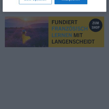
© myThes Dicollecte