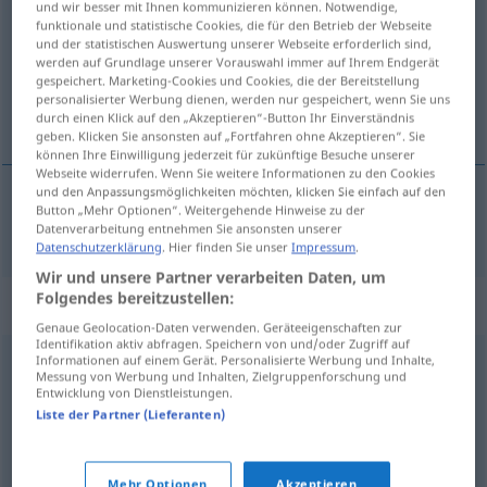
und wir besser mit Ihnen kommunizieren können. Notwendige,
funktionale und statistische Cookies, die für den Betrieb der Webseite
Übersicht aller Übersetzungen
und der statistischen Auswertung unserer Webseite erforderlich sind,
werden auf Grundlage unserer Vorauswahl immer auf Ihrem Endgerät
(Für mehr Details die Übersetzung anklicken/antippen)
gespeichert. Marketing-Cookies und Cookies, die der Bereitstellung
personalisierter Werbung dienen, werden nur gespeichert, wenn Sie uns
flackern
durch einen Klick auf den „Akzeptieren“-Button Ihr Einverständnis
geben. Klicken Sie ansonsten auf „Fortfahren ohne Akzeptieren“. Sie
können Ihre Einwilligung jederzeit für zukünftige Besuche unserer
Webseite widerrufen. Wenn Sie weitere Informationen zu den Cookies
und den Anpassungsmöglichkeiten möchten, klicken Sie einfach auf den
Button „Mehr Optionen“. Weitergehende Hinweise zu der
flackern
papilloter
yeux
Datenverarbeitung entnehmen Sie ansonsten unserer
Datenschutzerklärung
. Hier finden Sie unser
Impressum
.
Wir und unsere Partner verarbeiten Daten, um
Folgendes bereitzustellen:
Synonyme für "papilloter"
Genaue Geolocation-Daten verwenden. Geräteeigenschaften zur
Identifikation aktiv abfragen. Speichern von und/oder Zugriff auf
Informationen auf einem Gerät. Personalisierte Werbung und Inhalte,
Messung von Werbung und Inhalten, Zielgruppenforschung und
briller
,
rayonner
,
luire
,
reluire
,
resplendir
,
étinceler
,
Entwicklung von Dienstleistungen.
flamboyer
,
scintiller
,
chatoyer
,
miroiter
,
illuminer
,
Liste der Partner (Lieferanten)
éclairer
,
ciller
,
cligner
,
clignoter
,
tiquer
,
broncher
,
vaciller
Mehr Optionen
Akzeptieren