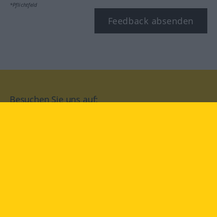
*Pflichtfeld
Feedback absenden
Besuchen Sie uns auf:
facebook
YouTube
Instagram
Langenscheidt
NUTZUNGSBEDINGUNGEN