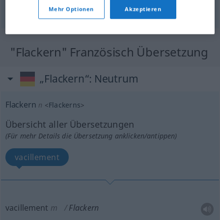
Mehr Optionen
Akzeptieren
© OpenThesaurus.de
"Flackern" Französisch Übersetzung
„Flackern“
: Neutrum
Flackern
n
<
Flackerns
>
Übersicht aller Übersetzungen
(Für mehr Details die Übersetzung anklicken/antippen)
vacillement
vacillement
m
Flackern