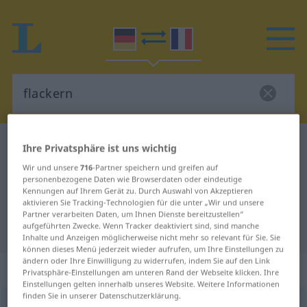
Deutsch-Französisch Wörterbuch
flackern
Ihre Privatsphäre ist uns wichtig
Deutsch-Französisch Übersetzung
Wir und unsere
716
-Partner speichern und greifen auf
personenbezogene Daten wie Browserdaten oder eindeutige
für "flackern"
Kennungen auf Ihrem Gerät zu. Durch Auswahl von Akzeptieren
aktivieren Sie Tracking-Technologien für die unter „Wir und unsere
Partner verarbeiten Daten, um Ihnen Dienste bereitzustellen“
aufgeführten Zwecke. Wenn Tracker deaktiviert sind, sind manche
"flackern" Französisch Übersetzung
Inhalte und Anzeigen möglicherweise nicht mehr so relevant für Sie. Sie
können dieses Menü jederzeit wieder aufrufen, um Ihre Einstellungen zu
ändern oder Ihre Einwilligung zu widerrufen, indem Sie auf den Link
„flackern“
: intransitives Verb
Privatsphäre-Einstellungen am unteren Rand der Webseite klicken. Ihre
Einstellungen gelten innerhalb unseres Website. Weitere Informationen
finden Sie in unserer Datenschutzerklärung.
flackern
[ˈflakərn]
v/i