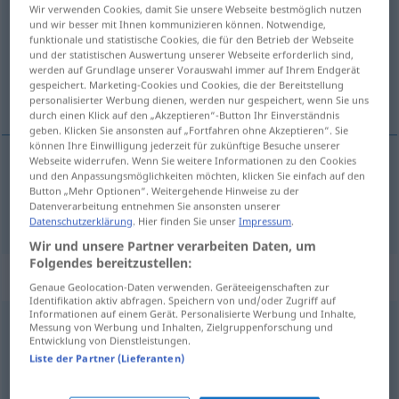
Wir verwenden Cookies, damit Sie unsere Webseite bestmöglich nutzen
und wir besser mit Ihnen kommunizieren können. Notwendige,
Übersicht aller Übersetzungen
funktionale und statistische Cookies, die für den Betrieb der Webseite
(Für mehr Details die Übersetzung anklicken/antippen)
und der statistischen Auswertung unserer Webseite erforderlich sind,
werden auf Grundlage unserer Vorauswahl immer auf Ihrem Endgerät
gespeichert. Marketing-Cookies und Cookies, die der Bereitstellung
vaciller
personalisierter Werbung dienen, werden nur gespeichert, wenn Sie uns
durch einen Klick auf den „Akzeptieren“-Button Ihr Einverständnis
geben. Klicken Sie ansonsten auf „Fortfahren ohne Akzeptieren“. Sie
können Ihre Einwilligung jederzeit für zukünftige Besuche unserer
Webseite widerrufen. Wenn Sie weitere Informationen zu den Cookies
und den Anpassungsmöglichkeiten möchten, klicken Sie einfach auf den
vaciller
flackern
Button „Mehr Optionen“. Weitergehende Hinweise zu der
Datenverarbeitung entnehmen Sie ansonsten unserer
Datenschutzerklärung
. Hier finden Sie unser
Impressum
.
Wir und unsere Partner verarbeiten Daten, um
Folgendes bereitzustellen:
Synonyme für "flackern"
Genaue Geolocation-Daten verwenden. Geräteeigenschaften zur
Identifikation aktiv abfragen. Speichern von und/oder Zugriff auf
Informationen auf einem Gerät. Personalisierte Werbung und Inhalte,
Messung von Werbung und Inhalten, Zielgruppenforschung und
blinken
,
aufblinken
Entwicklung von Dienstleistungen.
Liste der Partner (Lieferanten)
flimmern
,
wabern