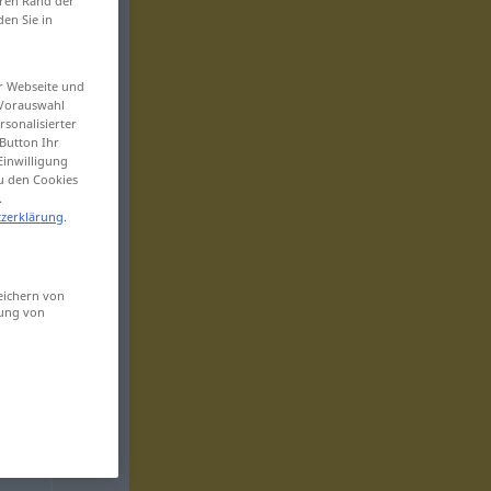
eren Rand der
den Sie in
er Webseite und
 Vorauswahl
sonalisierter
Button Ihr
Einwilligung
zu den Cookies
.
zerklärung
.
eichern von
sung von