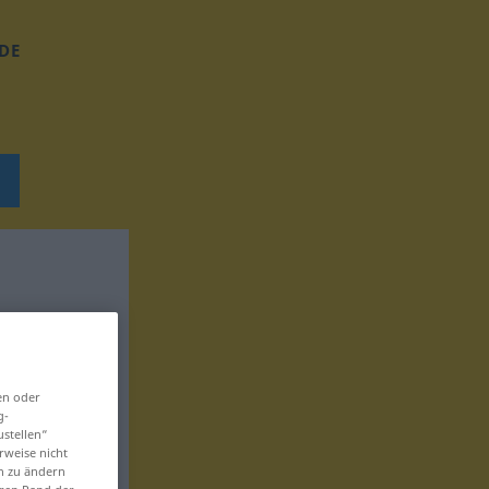
DE
en oder
g-
ustellen“
rweise nicht
en zu ändern