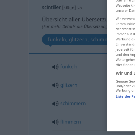
oder Ihre E
Webseite kli
scintiller
[sɛ̃tije]
v/i
unserer Dat
Übersicht aller Übersetzungen
Wir verwend
kommunizier
(Für mehr Details die Übersetzung anklicken/an
der statist
immer auf I
funkeln, glitzern, schimmern, flimm
Werbung die
Einverständ
jederzeit f
und den Anp
Weitergehen
Hier finden
funkeln
Wir und 
Genaue Geol
glitzern
und/oder Zu
Werbung und
Liste der P
schimmern
flimmern