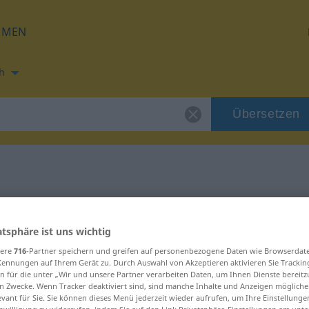
HMEN
h
Übersetzen
r
g für "scintiller"
atsphäre ist uns wichtig
ng
sere
716
-Partner speichern und greifen auf personenbezogene Daten wie Browserdat
Kennungen auf Ihrem Gerät zu. Durch Auswahl von Akzeptieren aktivieren Sie Trackin
n für die unter „Wir und unsere Partner verarbeiten Daten, um Ihnen Dienste bereitz
n Zwecke. Wenn Tracker deaktiviert sind, sind manche Inhalte und Anzeigen mögliche
evant für Sie. Sie können dieses Menü jederzeit wieder aufrufen, um Ihre Einstellung