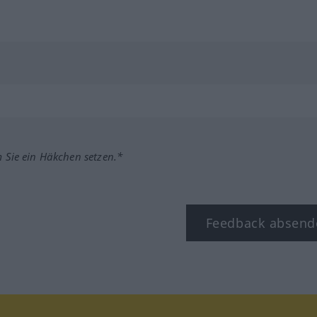
m Sie ein Häkchen setzen.*
Feedback absend