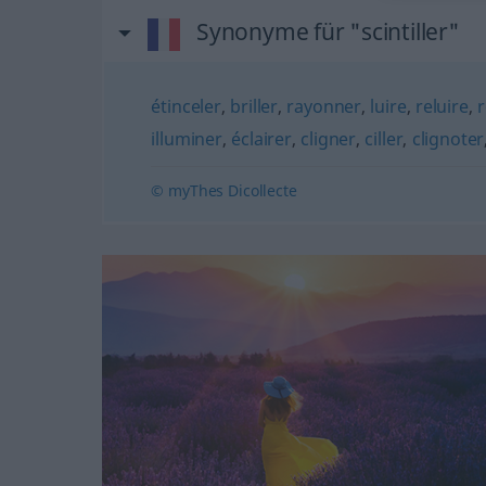
Synonyme für "scintiller"
étinceler
,
briller
,
rayonner
,
luire
,
reluire
,
r
illuminer
,
éclairer
,
cligner
,
ciller
,
clignoter
© myThes Dicollecte