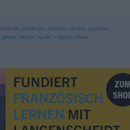
esplendir
,
flamboyer
,
chatoyer
,
miroiter
,
papilloter
,
,
pétiller
,
éblouir
,
vaciller
,
crépiter
,
éclater