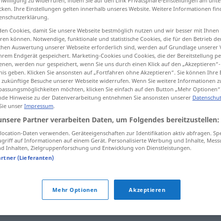
inwilligung zu widerrufen, indem Sie auf den Link Privatsphäre-Einstellungen am unt
cken. Ihre Einstellungen gelten innerhalb unseres Website. Weitere Informationen fin
enschutzerklärung.
en Cookies, damit Sie unsere Webseite bestmöglich nutzen und wir besser mit Ihnen
en können. Notwendige, funktionale und statistische Cookies, die für den Betrieb d
tippen)
ischen Auswertung unserer Webseite erforderlich sind, werden auf Grundlage unserer
hrem Endgerät gespeichert. Marketing-Cookies und Cookies, die der Bereitstellung per
ern
nen, werden nur gespeichert, wenn Sie uns durch einen Klick auf den „Akzeptieren“-
nis geben. Klicken Sie ansonsten auf „Fortfahren ohne Akzeptieren“. Sie können Ihre 
ür zukünftige Besuche unserer Webseite widerrufen. Wenn Sie weitere Informationen 
assungsmöglichkeiten möchten, klicken Sie einfach auf den Button „Mehr Optionen“
de Hinweise zu der Datenverarbeitung entnehmen Sie ansonsten unserer
Datenschut
 Sie unser
Impressum
.
scintiller
unsere Partner verarbeiten Daten, um Folgendes bereitzustellen:
ocation-Daten verwenden. Geräteeigenschaften zur Identifikation aktiv abfragen. Sp
scintiller
griff auf Informationen auf einem Gerät. Personalisierte Werbung und Inhalte, Mes
 Inhalten, Zielgruppenforschung und Entwicklung von Dienstleistungen.
artner (Lieferanten)
scintiller
Mehr Optionen
Akzeptieren
scintiller