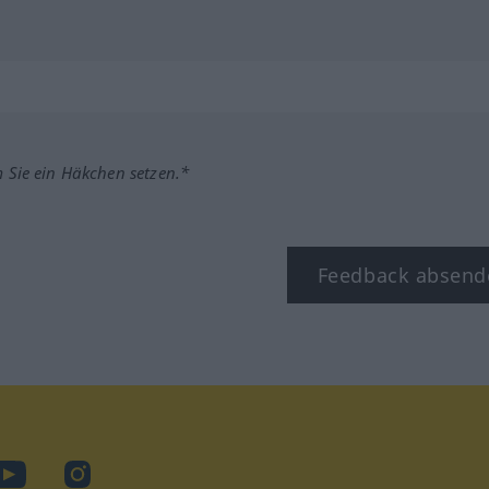
m Sie ein Häkchen setzen.*
Feedback absend
ook
YouTube
Instagram