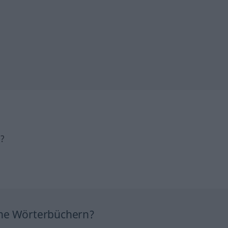
h?
ine Wörterbüchern?