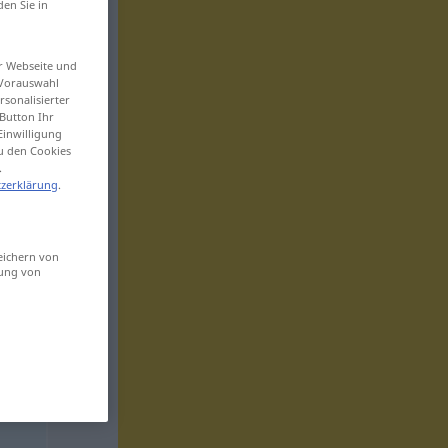
den Sie in
er Webseite und
 Vorauswahl
sonalisierter
Button Ihr
Einwilligung
zu den Cookies
.
zerklärung
.
eichern von
sung von