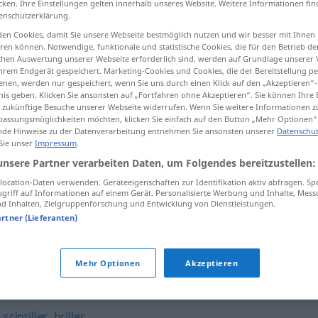
cken. Ihre Einstellungen gelten innerhalb unseres Website. Weitere Informationen fin
enschutzerklärung.
en Cookies, damit Sie unsere Webseite bestmöglich nutzen und wir besser mit Ihnen
en können. Notwendige, funktionale und statistische Cookies, die für den Betrieb d
ischen Auswertung unserer Webseite erforderlich sind, werden auf Grundlage unserer
tippen)
hrem Endgerät gespeichert. Marketing-Cookies und Cookies, die der Bereitstellung per
nen, werden nur gespeichert, wenn Sie uns durch einen Klick auf den „Akzeptieren“-
nis geben. Klicken Sie ansonsten auf „Fortfahren ohne Akzeptieren“. Sie können Ihre 
ür zukünftige Besuche unserer Webseite widerrufen. Wenn Sie weitere Informationen 
assungsmöglichkeiten möchten, klicken Sie einfach auf den Button „Mehr Optionen“
de Hinweise zu der Datenverarbeitung entnehmen Sie ansonsten unserer
Datenschut
 Sie unser
Impressum
.
clignoter
unsere Partner verarbeiten Daten, um Folgendes bereitzustellen:
ocation-Daten verwenden. Geräteeigenschaften zur Identifikation aktiv abfragen. Sp
griff auf Informationen auf einem Gerät. Personalisierte Werbung und Inhalte, Mes
 Inhalten, Zielgruppenforschung und Entwicklung von Dienstleistungen.
feu
clignotant
artner (Lieferanten)
Mehr Optionen
Akzeptieren
,
scintiller
,
briller