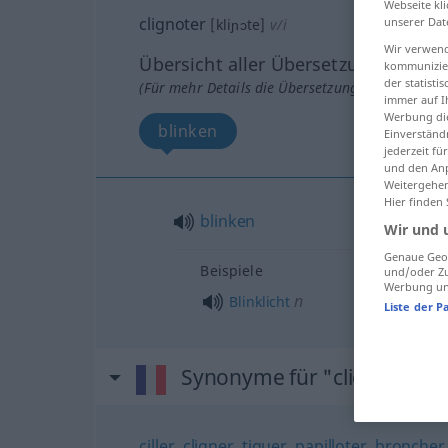
Webseite kli
clignoter
unserer Dat
[kliɲɔte]
v/i
Wir verwend
Übersicht aller Übersetzungen
kommunizier
der statist
(Für mehr Details die Übersetzung anklicken/an
immer auf I
Werbung die
blinken
Einverständ
jederzeit f
und den Anp
Weitergehen
Hier finden
blinken
Wir und 
Genaue Geol
Beispiele
und/oder Zu
Werbung und
n
Blinklicht
Liste der P
Synonyme für "clignoter"
ciller
,
cligner
,
tiquer
,
papilloter
,
broncher