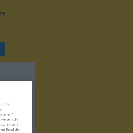
DE
en oder
g-
ustellen“
rweise nicht
en zu ändern
eren Rand der