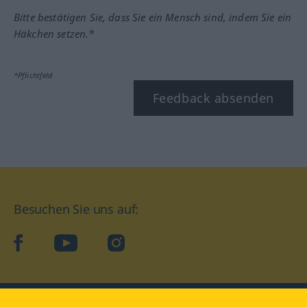
Bitte bestätigen Sie, dass Sie ein Mensch sind, indem Sie ein
Häkchen setzen.*
*Pflichtfeld
Feedback absenden
Besuchen Sie uns auf:
facebook
YouTube
Instagram