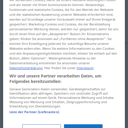
und wir besser mit Ihnen kommunizieren können. Notwendige,
funktionale und statistische Cookies, die für den Betrieb der Webseite
Übersicht aller Übersetzungen
und der statistischen Auswertung unserer Webseite erforderlich sind,
(Für mehr Details die Übersetzung anklicken/antippen)
werden auf Grundlage unserer Vorauswahl immer auf Ihrem Endgerät
gespeichert. Marketing-Cookies und Cookies, die der Bereitstellung
personalisierter Werbung dienen, werden nur gespeichert, wenn Sie uns
sich nicht mucksen...
ohne zu murren...
durch einen Klick auf den „Akzeptieren“-Button Ihr Einverständnis
geben. Klicken Sie ansonsten auf „Fortfahren ohne Akzeptieren“. Sie
können Ihre Einwilligung jederzeit für zukünftige Besuche unserer
Webseite widerrufen. Wenn Sie weitere Informationen zu den Cookies
und den Anpassungsmöglichkeiten möchten, klicken Sie einfach auf den
Beispiele
Button „Mehr Optionen“. Weitergehende Hinweise zu der
Datenverarbeitung entnehmen Sie ansonsten unserer
ne
pas broncher
FAM
Datenschutzerklärung
. Hier finden Sie unser
Impressum
.
(sich) nicht
mucksen
Wir und unsere Partner verarbeiten Daten, um
Folgendes bereitzustellen:
Genaue Geolocation-Daten verwenden. Geräteeigenschaften zur
sans broncher
Identifikation aktiv abfragen. Speichern von und/oder Zugriff auf
Informationen auf einem Gerät. Personalisierte Werbung und Inhalte,
ohne
zu
murren
Messung von Werbung und Inhalten, Zielgruppenforschung und
Entwicklung von Dienstleistungen.
Liste der Partner (Lieferanten)
ohne
Widerrede