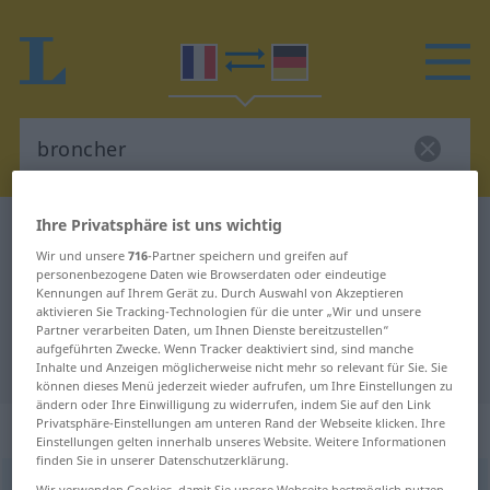
Ihre Privatsphäre ist uns wichtig
Französisch-Deutsch Wörterbuch
broncher
Wir und unsere
716
-Partner speichern und greifen auf
Französisch-Deutsch Übersetzung
personenbezogene Daten wie Browserdaten oder eindeutige
Kennungen auf Ihrem Gerät zu. Durch Auswahl von Akzeptieren
für "broncher"
aktivieren Sie Tracking-Technologien für die unter „Wir und unsere
Partner verarbeiten Daten, um Ihnen Dienste bereitzustellen“
aufgeführten Zwecke. Wenn Tracker deaktiviert sind, sind manche
"broncher" Deutsch Übersetzung
Inhalte und Anzeigen möglicherweise nicht mehr so relevant für Sie. Sie
können dieses Menü jederzeit wieder aufrufen, um Ihre Einstellungen zu
ändern oder Ihre Einwilligung zu widerrufen, indem Sie auf den Link
Privatsphäre-Einstellungen am unteren Rand der Webseite klicken. Ihre
„broncher“
: verbe intransitif
Einstellungen gelten innerhalb unseres Website. Weitere Informationen
finden Sie in unserer Datenschutzerklärung.
broncher
[bʀõʃe]
v/i
Wir verwenden Cookies, damit Sie unsere Webseite bestmöglich nutzen