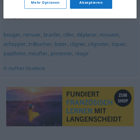
Mehr Optionen
Akzeptieren
Synonyme für "broncher"
bouger
,
remuer
,
branler
,
ciller
,
déplacer
,
mouvoir
,
achopper
,
trébucher
,
buter
,
cligner
,
clignoter
,
tiquer
,
papilloter
,
moufter
,
protester
,
réagir
© myThes Dicollecte