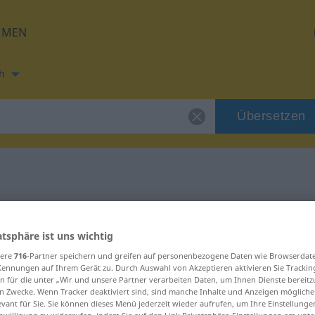
HMEN
h
Übersetzen
ng für "tiquer"
atsphäre ist uns wichtig
sere
716
-Partner speichern und greifen auf personenbezogene Daten wie Browserdat
Kennungen auf Ihrem Gerät zu. Durch Auswahl von Akzeptieren aktivieren Sie Trackin
n für die unter „Wir und unsere Partner verarbeiten Daten, um Ihnen Dienste bereitz
n Zwecke. Wenn Tracker deaktiviert sind, sind manche Inhalte und Anzeigen mögliche
evant für Sie. Sie können dieses Menü jederzeit wieder aufrufen, um Ihre Einstellung