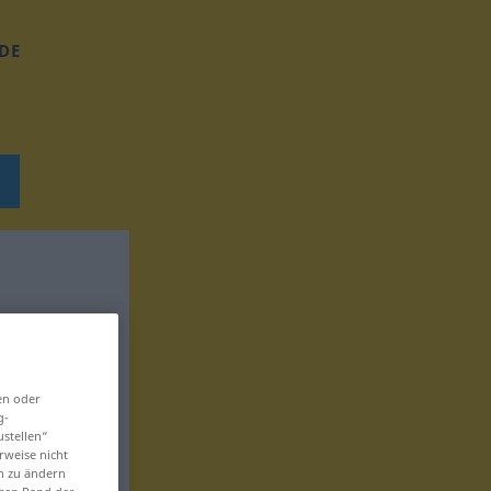
DE
en oder
g-
ustellen“
rweise nicht
en zu ändern