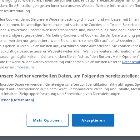
inwilligung zu widerrufen, indem Sie auf den Link Privatsphäre-Einstellungen am unt
cken. Ihre Einstellungen gelten innerhalb unseres Website. Weitere Informationen fin
enschutzerklärung.
en Cookies, damit Sie unsere Webseite bestmöglich nutzen und wir besser mit Ihnen
en können. Notwendige, funktionale und statistische Cookies, die für den Betrieb d
tippen)
ischen Auswertung unserer Webseite erforderlich sind, werden auf Grundlage unserer
hrem Endgerät gespeichert. Marketing-Cookies und Cookies, die der Bereitstellung per
nen, werden nur gespeichert, wenn Sie uns durch einen Klick auf den „Akzeptieren“-
nis geben. Klicken Sie ansonsten auf „Fortfahren ohne Akzeptieren“. Sie können Ihre 
ür zukünftige Besuche unserer Webseite widerrufen. Wenn Sie weitere Informationen 
assungsmöglichkeiten möchten, klicken Sie einfach auf den Button „Mehr Optionen“
de Hinweise zu der Datenverarbeitung entnehmen Sie ansonsten unserer
Datenschut
 Sie unser
Impressum
.
tiquer
unsere Partner verarbeiten Daten, um Folgendes bereitzustellen:
ocation-Daten verwenden. Geräteeigenschaften zur Identifikation aktiv abfragen. Sp
griff auf Informationen auf einem Gerät. Personalisierte Werbung und Inhalte, Mes
faire
tiquer
qn
 Inhalten, Zielgruppenforschung und Entwicklung von Dienstleistungen.
artner (Lieferanten)
Vorschlag
ma
proposition
l’a
fait
tiquer
Mehr Optionen
Akzeptieren
sans tiquer