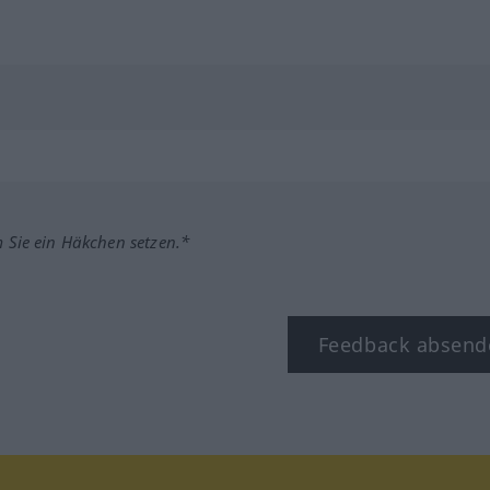
m Sie ein Häkchen setzen.*
Feedback absend