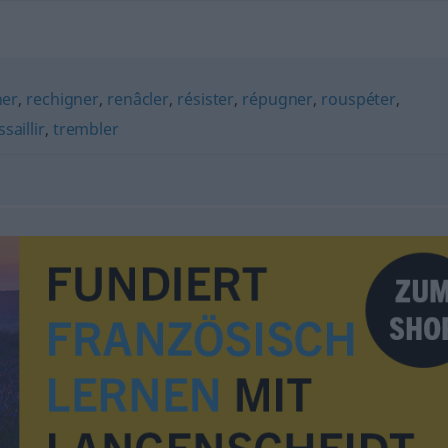
her
,
rechigner
,
renâcler
,
résister
,
répugner
,
rouspéter
,
ssaillir
,
trembler