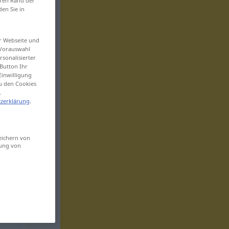
eren Rand der
den Sie in
er Webseite und
 Vorauswahl
sonalisierter
Button Ihr
Einwilligung
zu den Cookies
.
zerklärung
.
eichern von
sung von