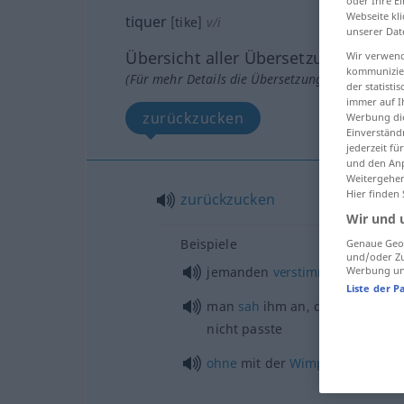
oder Ihre E
Webseite kli
tiquer
[tike]
v/i
unserer Dat
Übersicht aller Übersetzungen
Wir verwend
kommunizier
(Für mehr Details die Übersetzung anklicken/an
der statist
immer auf I
zurückzucken
Werbung die
Einverständ
jederzeit f
und den Anp
Weitergehen
Hier finden
zurückzucken
Wir und 
Beispiele
Genaue Geol
und/oder Zu
jemanden
verstimmen
Werbung und
Liste der P
man
sah
ihm an, dass ihm
mein
nicht passte
ohne
mit der
Wimper
zu
zucken