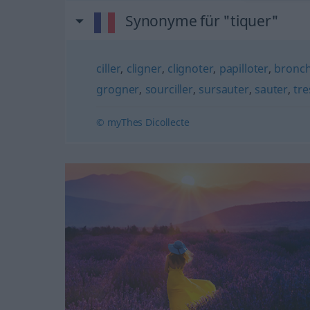
Synonyme für "tiquer"
ciller
,
cligner
,
clignoter
,
papilloter
,
bronc
grogner
,
sourciller
,
sursauter
,
sauter
,
tre
© myThes Dicollecte