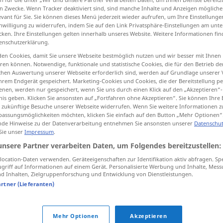
n Zwecke. Wenn Tracker deaktiviert sind, sind manche Inhalte und Anzeigen mögliche
evant für Sie. Sie können dieses Menü jederzeit wieder aufrufen, um Ihre Einstellung
inwilligung zu widerrufen, indem Sie auf den Link Privatsphäre-Einstellungen am unt
cken. Ihre Einstellungen gelten innerhalb unseres Website. Weitere Informationen fin
enschutzerklärung.
tippen)
en Cookies, damit Sie unsere Webseite bestmöglich nutzen und wir besser mit Ihnen
en können. Notwendige, funktionale und statistische Cookies, die für den Betrieb d
ischen Auswertung unserer Webseite erforderlich sind, werden auf Grundlage unserer
hrem Endgerät gespeichert. Marketing-Cookies und Cookies, die der Bereitstellung per
nen, werden nur gespeichert, wenn Sie uns durch einen Klick auf den „Akzeptieren“-
nis geben. Klicken Sie ansonsten auf „Fortfahren ohne Akzeptieren“. Sie können Ihre 
ür zukünftige Besuche unserer Webseite widerrufen. Wenn Sie weitere Informationen 
orgueil
assungsmöglichkeiten möchten, klicken Sie einfach auf den Button „Mehr Optionen“
de Hinweise zu der Datenverarbeitung entnehmen Sie ansonsten unserer
Datenschut
 Sie unser
Impressum
.
orgueil
PÉJ
unsere Partner verarbeiten Daten, um Folgendes bereitzustellen:
ocation-Daten verwenden. Geräteeigenschaften zur Identifikation aktiv abfragen. Sp
griff auf Informationen auf einem Gerät. Personalisierte Werbung und Inhalte, Mes
orgueil
 Inhalten, Zielgruppenforschung und Entwicklung von Dienstleistungen.
artner (Lieferanten)
loc
adv
par orgueil
Mehr Optionen
Akzeptieren