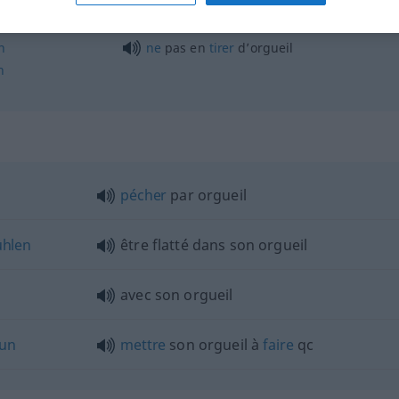
avoir l’orgueil de son
nom
n
ne
pas en
tirer
d’orgueil
n
pécher
par orgueil
ühlen
être flatté dans son orgueil
avec son orgueil
tun
mettre
son orgueil à
faire
qc