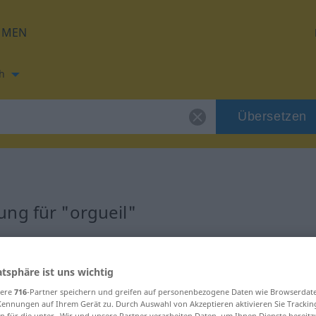
HMEN
h
Übersetzen
ng für "orgueil"
atsphäre ist uns wichtig
sere
716
-Partner speichern und greifen auf personenbezogene Daten wie Browserdat
Kennungen auf Ihrem Gerät zu. Durch Auswahl von Akzeptieren aktivieren Sie Trackin
n für die unter „Wir und unsere Partner verarbeiten Daten, um Ihnen Dienste bereitz