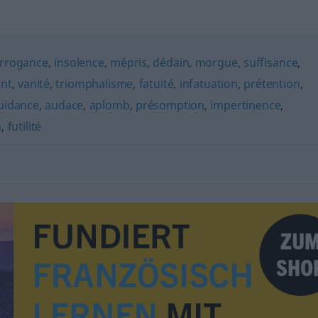
rrogance
,
insolence
,
mépris
,
dédain
,
morgue
,
suffisance
,
nt
,
vanité
,
triomphalisme
,
fatuité
,
infatuation
,
prétention
,
uidance
,
audace
,
aplomb
,
présomption
,
impertinence
,
n
,
futilité