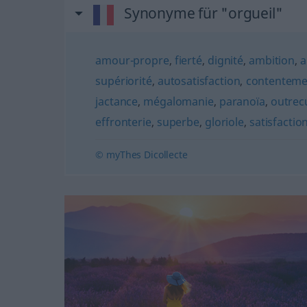
Synonyme für "orgueil"
amour-propre
,
fierté
,
dignité
,
ambition
,
a
supériorité
,
autosatisfaction
,
contenteme
jactance
,
mégalomanie
,
paranoïa
,
outrec
effronterie
,
superbe
,
gloriole
,
satisfactio
© myThes Dicollecte