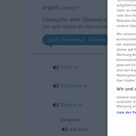
aufgeführte
orgueil
[ɔʀgœj]
m
mehr so rel
oder Ihre E
Übersicht aller Übersetzungen
Webseite kli
unserer Dat
(Für mehr Details die Übersetzung anklicken/an
Wir verwend
Stolz, Hochmut, Dünkel
kommunizier
der statist
immer auf I
Werbung die
Einverständ
jederzeit f
Stolz
m
und den Anp
Weitergehen
Hier finden
Hochmut
m
Wir und 
Genaue Geol
und/oder Zu
Dünkel
m
Werbung und
Liste der P
Beispiele
aus Stolz