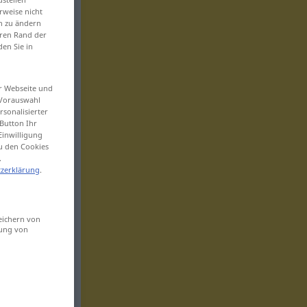
rweise nicht
en zu ändern
eren Rand der
den Sie in
er Webseite und
 Vorauswahl
sonalisierter
Button Ihr
Einwilligung
zu den Cookies
.
zerklärung
.
eichern von
sung von