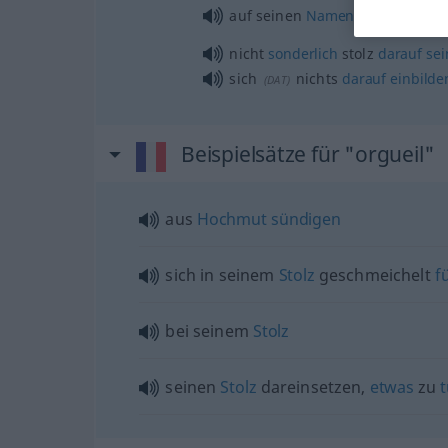
auf seinen
Namen
stolz
sein
nicht
sonderlich
stolz
darauf
sei
sich
nichts
darauf
einbilde
(
DAT
)
Beispielsätze für "orgueil"
aus
Hochmut
sündigen
sich in seinem
Stolz
geschmeichelt
f
bei seinem
Stolz
seinen
Stolz
dareinsetzen,
etwas
zu