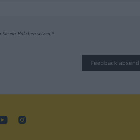
m Sie ein Häkchen setzen.*
Feedback absend
ook
YouTube
Instagram