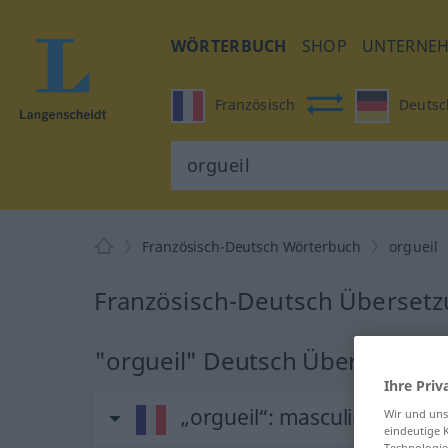
WÖRTERBUCH
SHOP
UNTERNE
Französisch
Deutsc
Französisch-Deutsch Wörterbuch
orgueil
Französisch-Deutsch Übersetzu
"orgueil" Deutsch Übersetzung
Ihre Priv
„orgueil“
: masculin
Wir und un
eindeutige 
Technologie