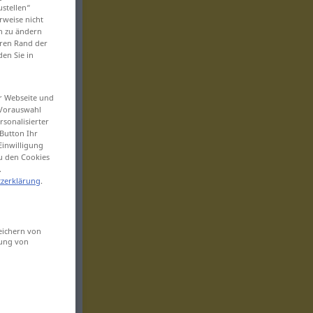
ustellen“
rweise nicht
en zu ändern
eren Rand der
den Sie in
er Webseite und
 Vorauswahl
sonalisierter
Button Ihr
Einwilligung
zu den Cookies
.
zerklärung
.
eichern von
sung von