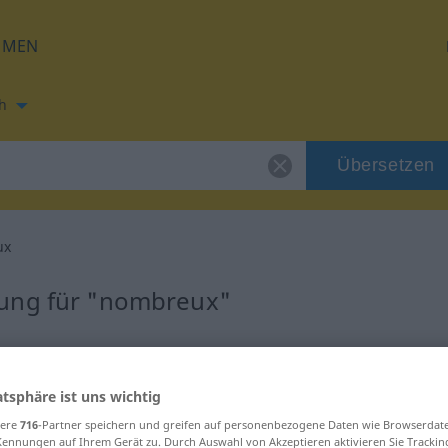
HMEN
h
Übersetzen
ux
zung für "nombreux"
ung
atsphäre ist uns wichtig
icatif)
sere
716
-Partner speichern und greifen auf personenbezogene Daten wie Browserdat
Kennungen auf Ihrem Gerät zu. Durch Auswahl von Akzeptieren aktivieren Sie Trackin