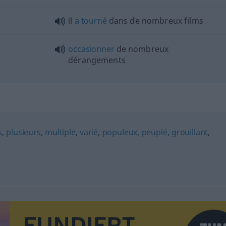
il
a
tourné
dans de nombreux films
occasionner
de nombreux
dérangements
s
,
plusieurs
,
multiple
,
varié
,
populeux
,
peuplé
,
grouillant
,