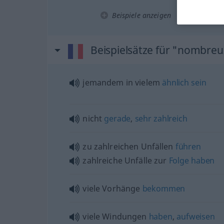
Beispiele anzeigen
Beispielsätze für "nombreu
jemandem in vielem
ähnlich
sein
nicht
gerade
,
sehr
zahlreich
zu zahlreichen Unfällen
führen
zahlreiche Unfälle zur
Folge
haben
viele Vorhänge
bekommen
viele Windungen
haben
,
aufweisen