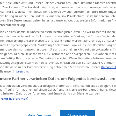
n für die unter „Wir und unsere Partner verarbeiten Daten, um Ihnen Dienste bereitz
n Zwecke. Wenn Tracker deaktiviert sind, sind manche Inhalte und Anzeigen mögliche
evant für Sie. Sie können dieses Menü jederzeit wieder aufrufen, um Ihre Einstellung
inwilligung zu widerrufen, indem Sie auf den Link Privatsphäre-Einstellungen am unt
cken. Ihre Einstellungen gelten innerhalb unseres Website. Weitere Informationen fin
tippen)
enschutzerklärung.
en Cookies, damit Sie unsere Webseite bestmöglich nutzen und wir besser mit Ihnen
en können. Notwendige, funktionale und statistische Cookies, die für den Betrieb d
ischen Auswertung unserer Webseite erforderlich sind, werden auf Grundlage unserer
hrem Endgerät gespeichert. Marketing-Cookies und Cookies, die der Bereitstellung per
nen, werden nur gespeichert, wenn Sie uns durch einen Klick auf den „Akzeptieren“-
nis geben. Klicken Sie ansonsten auf „Fortfahren ohne Akzeptieren“. Sie können Ihre 
nombreux
ür zukünftige Besuche unserer Webseite widerrufen. Wenn Sie weitere Informationen 
assungsmöglichkeiten möchten, klicken Sie einfach auf den Button „Mehr Optionen“
de Hinweise zu der Datenverarbeitung entnehmen Sie ansonsten unserer
Datenschut
 Sie unser
Impressum
.
nombreux
foule, public
unsere Partner verarbeiten Daten, um Folgendes bereitzustellen:
ocation-Daten verwenden. Geräteeigenschaften zur Identifikation aktiv abfragen. Sp
griff auf Informationen auf einem Gerät. Personalisierte Werbung und Inhalte, Mes
famille
nombreuse
 Inhalten, Zielgruppenforschung und Entwicklung von Dienstleistungen.
artner (Lieferanten)
inen
venir
nombreux
foule
nombreuse
Mehr Optionen
Akzeptieren