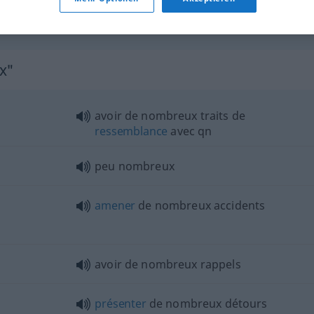
x"
avoir de nombreux traits de
ressemblance
avec
qn
peu nombreux
amener
de nombreux accidents
avoir de nombreux rappels
présenter
de nombreux détours