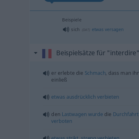
Beispiele
sich
etwas
versagen
(
DAT
)
Beispielsätze für "interdire
er erlebte die
Schmach
, dass man ih
einließ
etwas
ausdrücklich
verbieten
den
Lastwagen
wurde
die
Durchfahrt
verboten
etwas
strikt
,
streng
verbieten