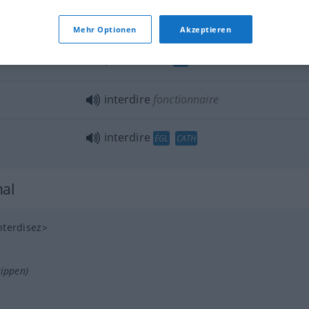
Mehr Optionen
Akzeptieren
interdire
qn
JUR
interdire
fonctionnaire
interdire
ÉGL
CATH
nal
nterdisez
>
tippen)