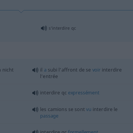
s’interdire
qc
"
n nicht
il
a
subi l’affront de se
voir
interdire
l’entrée
interdire
qc
expressément
les camions se sont
vu
interdire le
passage
interdire
qc
formellement