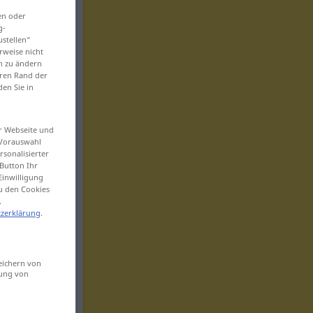
en oder
g-
ustellen“
rweise nicht
en zu ändern
eren Rand der
den Sie in
er Webseite und
 Vorauswahl
sonalisierter
Button Ihr
Einwilligung
zu den Cookies
.
zerklärung
.
eichern von
sung von