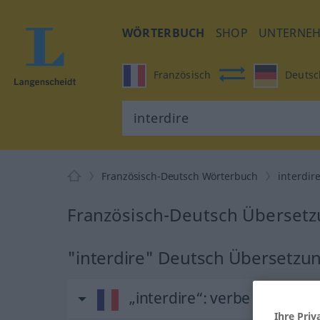
WÖRTERBUCH
SHOP
UNTERNE
Französisch
Deutsc
Französisch-Deutsch Wörterbuch
interdir
Französisch-Deutsch Übersetzu
"interdire" Deutsch Übersetzu
„interdire“
: verbe transitif
Ihre Priv