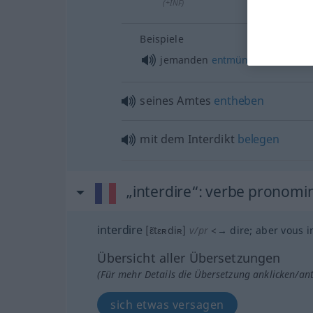
(
+INF
)
Beispiele
jemanden
entmündigen
seines Amtes
entheben
mit dem Interdikt
belegen
„interdire“
: verbe pronomi
interdire
[ɛ̃tɛʀdiʀ]
v/pr
<
→
dire
;
aber
vous i
Übersicht aller Übersetzungen
(Für mehr Details die Übersetzung anklicken/an
sich etwas versagen