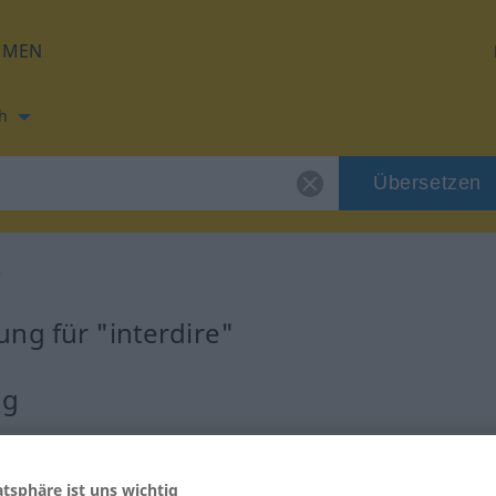
HMEN
h
Übersetzen
e
ng für "interdire"
ng
atsphäre ist uns wichtig