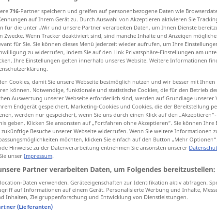
sere
716
-Partner speichern und greifen auf personenbezogene Daten wie Browserdat
erdisez
>
Kennungen auf Ihrem Gerät zu. Durch Auswahl von Akzeptieren aktivieren Sie Trackin
n für die unter „Wir und unsere Partner verarbeiten Daten, um Ihnen Dienste bereitz
n Zwecke. Wenn Tracker deaktiviert sind, sind manche Inhalte und Anzeigen mögliche
tippen)
evant für Sie. Sie können dieses Menü jederzeit wieder aufrufen, um Ihre Einstellung
inwilligung zu widerrufen, indem Sie auf den Link Privatsphäre-Einstellungen am unt
cken. Ihre Einstellungen gelten innerhalb unseres Website. Weitere Informationen fin
 Amtes entheben
mit dem Interdikt belegen
enschutzerklärung.
en Cookies, damit Sie unsere Webseite bestmöglich nutzen und wir besser mit Ihnen
en können. Notwendige, funktionale und statistische Cookies, die für den Betrieb d
ischen Auswertung unserer Webseite erforderlich sind, werden auf Grundlage unserer
interdire
(≈ défendre)
hrem Endgerät gespeichert. Marketing-Cookies und Cookies, die der Bereitstellung per
nen, werden nur gespeichert, wenn Sie uns durch einen Klick auf den „Akzeptieren“-
nis geben. Klicken Sie ansonsten auf „Fortfahren ohne Akzeptieren“. Sie können Ihre 
ür zukünftige Besuche unserer Webseite widerrufen. Wenn Sie weitere Informationen 
interdire
assungsmöglichkeiten möchten, klicken Sie einfach auf den Button „Mehr Optionen“
de Hinweise zu der Datenverarbeitung entnehmen Sie ansonsten unserer
Datenschut
 Sie unser
Impressum
.
unsere Partner verarbeiten Daten, um Folgendes bereitzustellen:
en,
etwas
zu
interdire à
qn
de
faire
qc
ocation-Daten verwenden. Geräteeigenschaften zur Identifikation aktiv abfragen. Sp
griff auf Informationen auf einem Gerät. Personalisierte Werbung und Inhalte, Mes
 Inhalten, Zielgruppenforschung und Entwicklung von Dienstleistungen.
et es ihm zu
son
état
de
santé
lui
interdit
de
artner (Lieferanten)
(
+INF
)