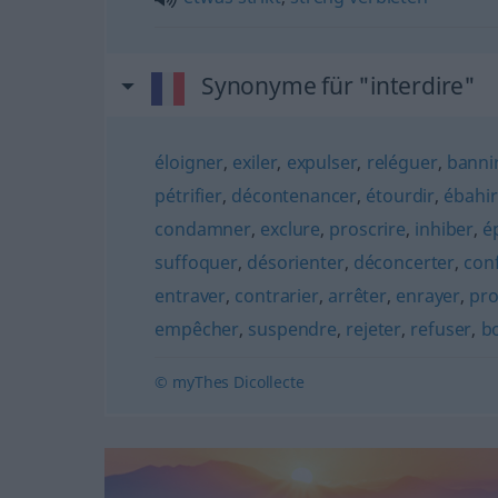
Synonyme für "interdire"
éloigner
,
exiler
,
expulser
,
reléguer
,
banni
pétrifier
,
décontenancer
,
étourdir
,
ébahir
condamner
,
exclure
,
proscrire
,
inhiber
,
é
suffoquer
,
désorienter
,
déconcerter
,
con
entraver
,
contrarier
,
arrêter
,
enrayer
,
pro
empêcher
,
suspendre
,
rejeter
,
refuser
,
b
© myThes Dicollecte