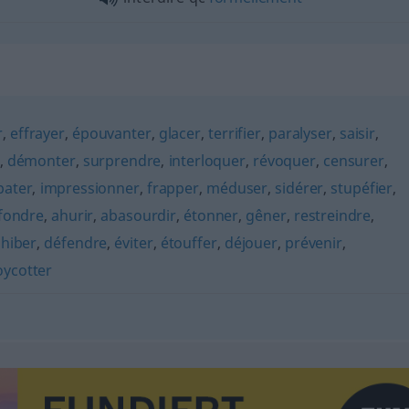
r
,
effrayer
,
épouvanter
,
glacer
,
terrifier
,
paralyser
,
saisir
,
,
démonter
,
surprendre
,
interloquer
,
révoquer
,
censurer
,
pater
,
impressionner
,
frapper
,
méduser
,
sidérer
,
stupéfier
,
fondre
,
ahurir
,
abasourdir
,
étonner
,
gêner
,
restreindre
,
hiber
,
défendre
,
éviter
,
étouffer
,
déjouer
,
prévenir
,
oycotter