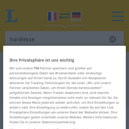
Ihre Privatsphäre ist uns wichtig
Französisch-Deutsch Wörterbuch
hardiesse
Wir und unsere
716
-Partner speichern und greifen auf
Französisch-Deutsch Übersetzung
personenbezogene Daten wie Browserdaten oder eindeutige
für "hardiesse"
Kennungen auf Ihrem Gerät zu. Durch Auswahl von Akzeptieren
aktivieren Sie Tracking-Technologien für die unter „Wir und unsere
Partner verarbeiten Daten, um Ihnen Dienste bereitzustellen“
aufgeführten Zwecke. Wenn Tracker deaktiviert sind, sind manche
"hardiesse" Deutsch Übersetzung
Inhalte und Anzeigen möglicherweise nicht mehr so relevant für Sie. Sie
können dieses Menü jederzeit wieder aufrufen, um Ihre Einstellungen zu
ändern oder Ihre Einwilligung zu widerrufen, indem Sie auf den Link
„hardiesse“
: féminin
Privatsphäre-Einstellungen am unteren Rand der Webseite klicken. Ihre
Einstellungen gelten innerhalb unseres Website. Weitere Informationen
finden Sie in unserer Datenschutzerklärung.
hardiesse
[aʀdjɛs]
f