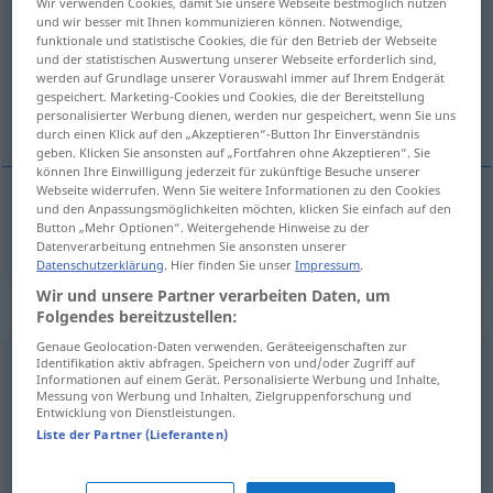
Wir verwenden Cookies, damit Sie unsere Webseite bestmöglich nutzen
und wir besser mit Ihnen kommunizieren können. Notwendige,
Übersicht aller Übersetzungen
funktionale und statistische Cookies, die für den Betrieb der Webseite
und der statistischen Auswertung unserer Webseite erforderlich sind,
(Für mehr Details die Übersetzung anklicken/antippen)
werden auf Grundlage unserer Vorauswahl immer auf Ihrem Endgerät
gespeichert. Marketing-Cookies und Cookies, die der Bereitstellung
Kühnheit
personalisierter Werbung dienen, werden nur gespeichert, wenn Sie uns
durch einen Klick auf den „Akzeptieren“-Button Ihr Einverständnis
geben. Klicken Sie ansonsten auf „Fortfahren ohne Akzeptieren“. Sie
können Ihre Einwilligung jederzeit für zukünftige Besuche unserer
Webseite widerrufen. Wenn Sie weitere Informationen zu den Cookies
und den Anpassungsmöglichkeiten möchten, klicken Sie einfach auf den
Kühnheit
f
hardiesse
Button „Mehr Optionen“. Weitergehende Hinweise zu der
Datenverarbeitung entnehmen Sie ansonsten unserer
Datenschutzerklärung
. Hier finden Sie unser
Impressum
.
Wir und unsere Partner verarbeiten Daten, um
Synonyme für "hardiesse"
Folgendes bereitzustellen:
Genaue Geolocation-Daten verwenden. Geräteeigenschaften zur
Identifikation aktiv abfragen. Speichern von und/oder Zugriff auf
Informationen auf einem Gerät. Personalisierte Werbung und Inhalte,
stoïcisme
,
flegme
,
impassibilité
,
sûreté
,
confiance
,
Messung von Werbung und Inhalten, Zielgruppenforschung und
Entwicklung von Dienstleistungen.
décision
,
opiniâtreté
,
dessein
,
changement
,
originalité
,
Liste der Partner (Lieferanten)
invention
,
création
,
nouveauté
,
innovation
,
front
,
insolence
,
impudeur
,
cynisme
,
légèreté
,
irréflexion
,