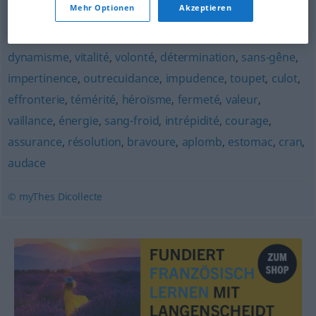
Mehr Optionen
Akzeptieren
négligence
,
imprévoyance
,
imprudence
,
cœur
,
risque
,
puissance
,
constance
,
vigueur
,
ardeur
,
poigne
,
dynamisme
,
vitalité
,
volonté
,
détermination
,
sans-gêne
,
impertinence
,
outrecuidance
,
impudence
,
toupet
,
culot
,
effronterie
,
témérité
,
héroïsme
,
fermeté
,
valeur
,
vaillance
,
énergie
,
sang-froid
,
intrépidité
,
courage
,
assurance
,
résolution
,
bravoure
,
aplomb
,
estomac
,
cran
,
audace
© myThes Dicollecte