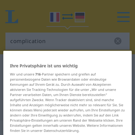
Französisch-Deutsch Wörterbuch
complication
Ihre Privatsphäre ist uns wichtig
Französisch-Deutsch Übersetzung
Wir und unsere
716
-Partner speichern und greifen auf
personenbezogene Daten wie Browserdaten oder eindeutige
für "complication"
Kennungen auf Ihrem Gerät zu. Durch Auswahl von Akzeptieren
aktivieren Sie Tracking-Technologien für die unter „Wir und unsere
Partner verarbeiten Daten, um Ihnen Dienste bereitzustellen“
"complication" Deutsch
aufgeführten Zwecke. Wenn Tracker deaktiviert sind, sind manche
Inhalte und Anzeigen möglicherweise nicht mehr so relevant für Sie. Sie
Übersetzung
können dieses Menü jederzeit wieder aufrufen, um Ihre Einstellungen zu
ändern oder Ihre Einwilligung zu widerrufen, indem Sie auf den Link
Privatsphäre-Einstellungen am unteren Rand der Webseite klicken. Ihre
Einstellungen gelten innerhalb unseres Website. Weitere Informationen
„complication“
: féminin
finden Sie in unserer Datenschutzerklärung.