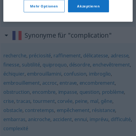
Mehr Optionen
Akzeptieren
Kompliziertheit
f
complication
(≈ complexité)
Synonyme für "complication"
recherche
,
préciosité
,
raffinement
,
délicatesse
,
adresse
,
finesse
,
subtilité
,
quiproquo
,
désordre
,
enchevêtrement
,
échiquier
,
embrouillamini
,
confusion
,
imbroglio
,
embrouillement
,
accroc
,
entrave
,
encombrement
,
obstruction
,
encombre
,
impasse
,
question
,
problème
,
crise
,
tracas
,
tourment
,
corvée
,
peine
,
mal
,
gêne
,
obstacle
,
contretemps
,
empêchement
,
résistance
,
embarras
,
anicroche
,
accident
,
ennui
,
imprévu
,
difficulté
,
complexité