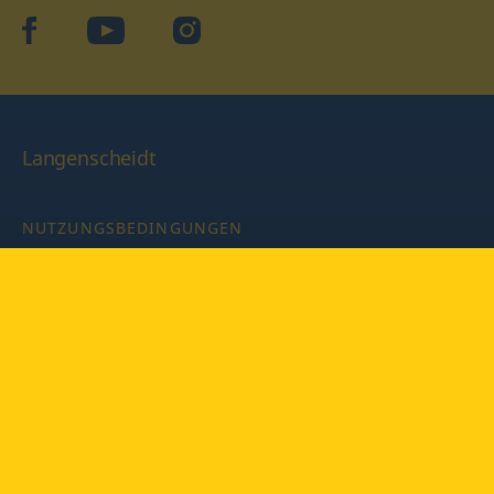
facebook
YouTube
Instagram
Langenscheidt
NUTZUNGSBEDINGUNGEN
DATENSCHUTZBESTIMMUNGEN
IMPRESSUM
PRIVATSPHÄRE-EINSTELLUNGEN
LATEINWÖRTERBUCH MIT CODE
Copyright © 2026 PONS Langenscheidt GmbH, Alle Rechte
vorbehalten.