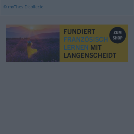
© myThes Dicollecte