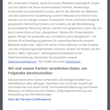
Wir verwenden Cookies, damit Sie unsere Webseite bestmöglich nutzen
complication
[kõplikasjõ]
f
und wir besser mit Ihnen kommunizieren können. Notwendige,
funktionale und statistische Cookies, die für den Betrieb der Webseite
und der statistischen Auswertung unserer Webseite erforderlich sind,
Übersicht aller Übersetzungen
werden auf Grundlage unserer Vorauswahl immer auf Ihrem Endgerät
(Für mehr Details die Übersetzung anklicken/antippen)
gespeichert. Marketing-Cookies und Cookies, die der Bereitstellung
personalisierter Werbung dienen, werden nur gespeichert, wenn Sie uns
durch einen Klick auf den „Akzeptieren“-Button Ihr Einverständnis
Komplikation, Verwicklung, Schwierigkeit
geben. Klicken Sie ansonsten auf „Fortfahren ohne Akzeptieren“. Sie
können Ihre Einwilligung jederzeit für zukünftige Besuche unserer
Webseite widerrufen. Wenn Sie weitere Informationen zu den Cookies
Kompliziertheit
und den Anpassungsmöglichkeiten möchten, klicken Sie einfach auf den
Button „Mehr Optionen“. Weitergehende Hinweise zu der
Datenverarbeitung entnehmen Sie ansonsten unserer
Datenschutzerklärung
. Hier finden Sie unser
Impressum
.
Wir und unsere Partner verarbeiten Daten, um
Komplikation
f
complication
(≈ difficulté)
a.
MÉD
Folgendes bereitzustellen:
Genaue Geolocation-Daten verwenden. Geräteeigenschaften zur
Schwierigkeit
f
complication
(≈ difficulté)
a.
Identifikation aktiv abfragen. Speichern von und/oder Zugriff auf
MÉD
Informationen auf einem Gerät. Personalisierte Werbung und Inhalte,
Messung von Werbung und Inhalten, Zielgruppenforschung und
Entwicklung von Dienstleistungen.
Verwicklung
f
complication
Liste der Partner (Lieferanten)