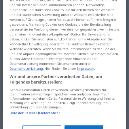
und wir besser mit Ihnen kommunizieren können. Notwendige,
embrouillement
m
funktionale und statistische Cookies, die für den Betrieb der Webseite
und der statistischen Auswertung unserer Webseite erforderlich sind,
Übersicht aller Übersetzungen
werden auf Grundlage unserer Vorauswahl immer auf Ihrem Endgerät
gespeichert. Marketing-Cookies und Cookies, die der Bereitstellung
(Für mehr Details die Übersetzung anklicken/antippen)
personalisierter Werbung dienen, werden nur gespeichert, wenn Sie uns
durch einen Klick auf den „Akzeptieren“-Button Ihr Einverständnis
Verwirrung, Verworrenheit, Verwicklung
geben. Klicken Sie ansonsten auf „Fortfahren ohne Akzeptieren“. Sie
können Ihre Einwilligung jederzeit für zukünftige Besuche unserer
Webseite widerrufen. Wenn Sie weitere Informationen zu den Cookies
und den Anpassungsmöglichkeiten möchten, klicken Sie einfach auf den
Button „Mehr Optionen“. Weitergehende Hinweise zu der
Datenverarbeitung entnehmen Sie ansonsten unserer
Verwirrung
f
embrouillement
rarement
Datenschutzerklärung
. Hier finden Sie unser
Impressum
.
Wir und unsere Partner verarbeiten Daten, um
Folgendes bereitzustellen:
Verworrenheit
f
embrouillement
Genaue Geolocation-Daten verwenden. Geräteeigenschaften zur
Identifikation aktiv abfragen. Speichern von und/oder Zugriff auf
Verwicklung
f
embrouillement
Informationen auf einem Gerät. Personalisierte Werbung und Inhalte,
Messung von Werbung und Inhalten, Zielgruppenforschung und
Entwicklung von Dienstleistungen.
Liste der Partner (Lieferanten)
Synonyme für "embrouillement"