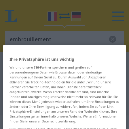
Ihre Privatsphäre ist uns wichtig
Französisch-Deutsch Wörterbuch
embrouillement
Wir und unsere
716
-Partner speichern und greifen auf
Französisch-Deutsch Übersetzung
personenbezogene Daten wie Browserdaten oder eindeutige
Kennungen auf Ihrem Gerät zu. Durch Auswahl von Akzeptieren
für "embrouillement"
aktivieren Sie Tracking-Technologien für die unter „Wir und unsere
Partner verarbeiten Daten, um Ihnen Dienste bereitzustellen“
aufgeführten Zwecke. Wenn Tracker deaktiviert sind, sind manche
"embrouillement" Deutsch
Inhalte und Anzeigen möglicherweise nicht mehr so relevant für Sie. Sie
können dieses Menü jederzeit wieder aufrufen, um Ihre Einstellungen zu
Übersetzung
ändern oder Ihre Einwilligung zu widerrufen, indem Sie auf den Link
Privatsphäre-Einstellungen am unteren Rand der Webseite klicken. Ihre
Einstellungen gelten innerhalb unseres Website. Weitere Informationen
„embrouillement“
: masculin
finden Sie in unserer Datenschutzerklärung.
Wir verwenden Cookies, damit Sie unsere Webseite bestmöglich nutzen