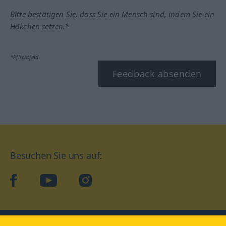
Bitte bestätigen Sie, dass Sie ein Mensch sind, indem Sie ein
Häkchen setzen.*
*Pflichtfeld
Feedback absenden
Besuchen Sie uns auf:
facebook
YouTube
Instagram