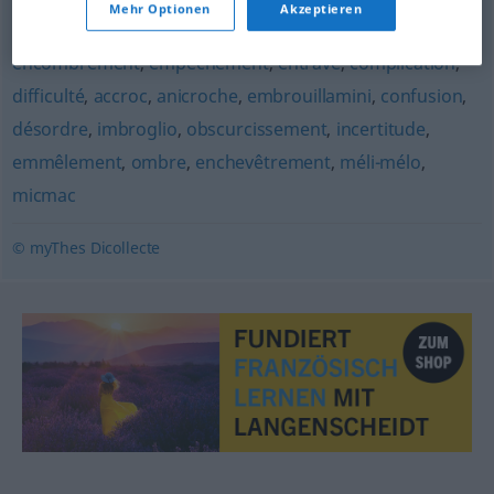
Mehr Optionen
Akzeptieren
embarras
,
encombre
,
obstacle
,
obstruction
,
encombrement
,
empêchement
,
entrave
,
complication
,
difficulté
,
accroc
,
anicroche
,
embrouillamini
,
confusion
,
désordre
,
imbroglio
,
obscurcissement
,
incertitude
,
emmêlement
,
ombre
,
enchevêtrement
,
méli-mélo
,
micmac
© myThes Dicollecte